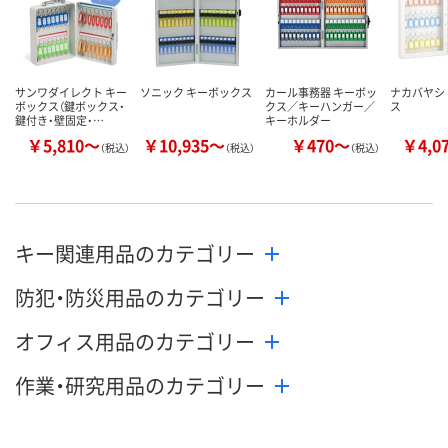
サンワダイレクト キー
ソニック キーボックス
カール事務器 キーボッ
ナカバヤシ
ボックス（鍵ボックス・
クス／キーハンガー／
ス
鍵付き・壁固定・…
キーホルダー
￥5,810～
￥10,935～
￥470～
￥4,0
（税込）
（税込）
（税込）
キー関連用品のカテゴリー
防犯・防災用品のカテゴリー
オフィス用品のカテゴリー
作業・研究用品のカテゴリー