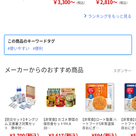
￥3,300～
￥2,810～
（税込）
（税込）
ランキングをもっと見る
この商品のキーワードタグ
#使いやすい
#便利
メーカーからのおすすめ商品
スポンサー
【防災セット】キングジ
【非常食】 カゴメ 野菜の
【非常食】ロート製薬 ハ
【非常食】
ム 災害暑さ対策セッ
保存食セットYH-A
ートフード5年常温保
ートフー
ト 熱中対…
30…
存おにぎ…
存おにぎ
¥3,700（税込）
¥3,617（税込）
¥594（税込）
¥