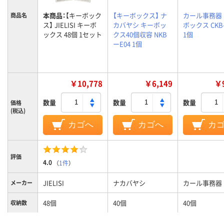
本商品：
【キーボック
【キーボックス】 ナ
カール事務器
商品名
ス】 JIELISI キーボ
カバヤシ キーボッ
ボックス CKB-
ックス 48個 1セット
クス40個収容 NKB
1個
ーE04 1個
￥10,778
￥6,149
￥9
数量
数量
数量
価格
(税込)
カゴへ
カゴへ
カ
評価
4.0
（
1件
）
JIELISI
ナカバヤシ
カール事務器
メーカー
48個
40個
40個
収納数
本体：スチール、キー
スチール、ABS樹脂