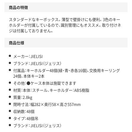
商品の特徴
スタンダードなキーボックス。薄型で壁掛けにも便利。3色のキー
ホルダーが付属しているので、識別管理にもオススメ。取り付けネ
ジは付属しておりません。
商品仕様
メーカー：JIELISI
ブランド：JIELISI（ジェリス）
付属品：キーホルダー48個(緑・青・赤各16個)、交換用キーリング
24個、本体キー2本
その他：●ケース本体は施錠できます
材質：本体：スチール、キーホルダー：ABS樹脂
質量：2.8kg
閉時寸法：幅282×奥行58×高さ557mm
収納数：48個
タイプ：48個吊
ブランド：JIELISI（ジェリス）