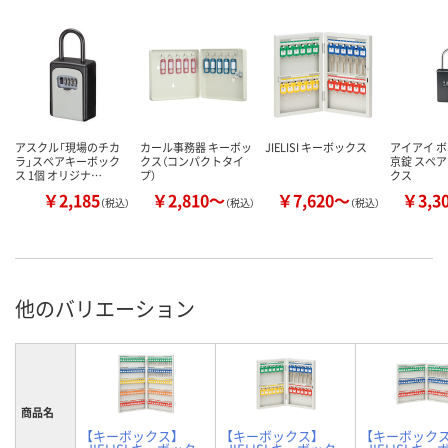
アスクル「現場のチカ
カール事務器 キーボッ
JIELISI キーボックス
アイアイ 
ラ」スペアキーボック
クス（コンパクトタイ
京錠 スペ
ス 1個 オリジナ…
プ）
クス
￥2,185
￥2,810～
￥7,620～
￥3,3
（税込）
（税込）
（税込）
他のバリエーション
商品名
【キーボックス】
【キーボックス】
【キーボックス