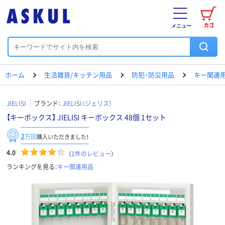
カゴ
メニュー
ホーム
生活雑貨/キッチン用品
防犯・防災用品
キー関連
JIELISI
ブランド：
JIELISI（ジェリス）
【キーボックス】 JIELISI キーボックス 48個 1セット
2
万回
購入いただきました！
4.0
（
1
件のレビュー
）
ランキングを見る：
キー関連用品