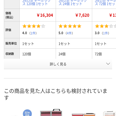
JIELISI キーボック
JIELISI キーボック
JIELISI キ
ス 120個 1セット
ス 24個 1セット
ス 72個 1セ
価格
￥16,304
￥7,620
￥13
(税込)
評価
4.0
5.0
3.0
（
1件
）
（
4件
）
（
1件
）
1セット
1セット
1セット
販売単位
120個
24個
72個
収納数
お申込番
詳しく見る
289367
289321
289349
号
6点
あり
3点
在庫
8月8日（土）
8月8日（土）
8月9日（日）
お届け日
この商品を見た人はこちらも検討されていま
す
数量
数量
数量
カゴへ
カゴへ
カ