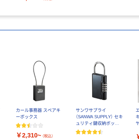
南
カール事務器 スペアキ
サンワサプライ
エ
ッ
ーボックス
（SANWA SUPPLY） セキ
ュリティ鍵収納ボック
ヤ
ス
￥2,310~
（税込）