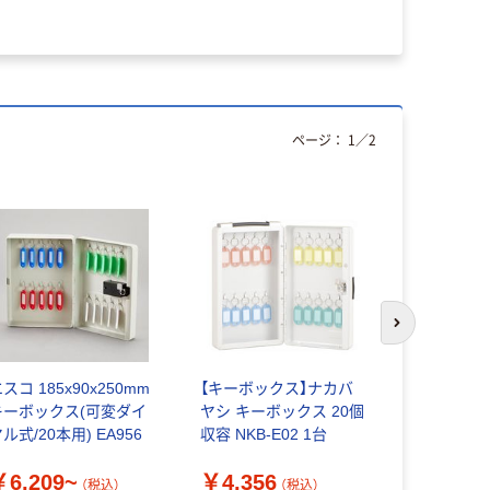
ページ：
1
／
2
次のスライド
スコ 185x90x250mm
【キーボックス】ナカバ
ノムラテック
キーボックス(可変ダイ
ヤシ キーボックス 20個
ストック 
ル式/20本用) EA956
収容 NKB-E02 1台
付 N-2361
￥6,209~
￥4,356
￥5,828
（税込）
（税込）