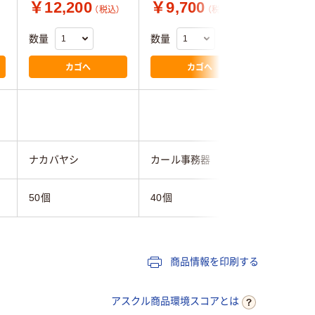
￥12,200
￥9,700
￥13,
（税込）
（税込）
数量
数量
数量
カゴへ
カゴへ
ナカバヤシ
カール事務器
タチバナ
50個
40個
40個
商品情報を印刷する
アスクル商品環境スコアとは