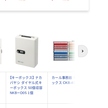
次へ
カ
【キーボックス】 ナカ
カール事務器 キーボ
タチバナ
ス
バヤシ ダイヤル式キ
ックス CKB-40-S 1個
バナ キ
4
ーボックス 50個収容
リンダー
NKBーD05 1個
掛兼用) C
リー 1台