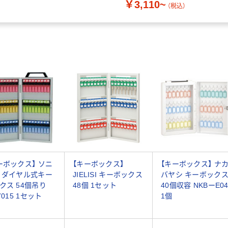
￥3,110~
（税込）
ーボックス】 ソニ
【キーボックス】
【キーボックス】 ナ
 ダイヤル式キー
JIELISI キーボックス
バヤシ キーボック
クス 54個吊り
48個 1セット
40個収容 NKBーE0
7015 1セット
1個