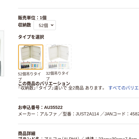
販売単位：1個
収納数
タイプを選択
32個吊りタイ
52個吊りタイ
プ
プ
この商品のバリエーション
「収納数」「タイプ」違いで 全2商品 あります。
すべてのバリエ
お申込番号：AU35522
メーカー：アルファ
／型番：JUST2A114
／JANコード：45825
商品詳細
ブランド名
アルファ（ALPHA）
／
寸法
23cm×30cm×7.8cm