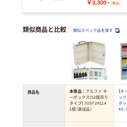
￥3,300~
（税込）
類似商品と比較
類似スペック品を探す
本商品：
アルファ キ
【キ
商品名
ーボックス(52個吊り
ック
タイプ) JUST2A114
ボッ
1個（直送品）
KS-