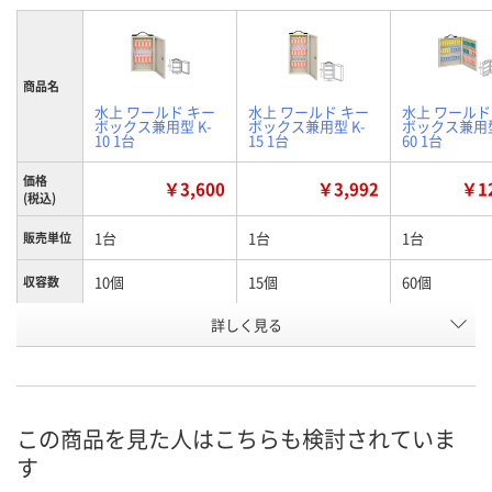
商品名
水上 ワールド キー
水上 ワールド キー
水上 ワールド
ボックス兼用型 K-
ボックス兼用型 K-
ボックス兼用型
10 1台
15 1台
60 1台
価格
￥3,600
￥3,992
￥12
(税込)
1台
1台
1台
販売単位
10個
15個
60個
収容数
詳しく見る
Ｈ315mm×Ｗ
Ｈ415mm×Ｗ
Ｈ415mm×
寸法
205mm×Ｄ60mm
205mm×Ｄ60mm
355mm×Ｄ6
お申込番
A688962
A688963
A688967
号
この商品を見た人はこちらも検討されていま
5点
3点
6点
在庫
す
8月11日（火）
8月11日（火）
8月11日（火）
お届け日