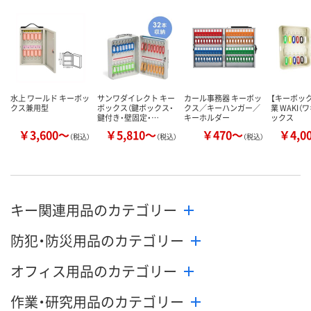
数量
数量
数量
カゴへ
カゴへ
カ
水上 ワールド キーボッ
サンワダイレクト キー
カール事務器 キーボッ
【キーボック
クス兼用型
ボックス（鍵ボックス・
クス／キーハンガー／
業 WAKI（
鍵付き・壁固定・…
キーホルダー
ックス
￥3,600～
￥5,810～
￥470～
￥4,0
（税込）
（税込）
（税込）
キー関連用品のカテゴリー
防犯・防災用品のカテゴリー
オフィス用品のカテゴリー
作業・研究用品のカテゴリー