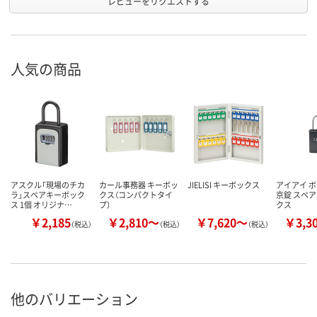
レビューをリクエストする
人気の商品
アスクル「現場のチカ
カール事務器 キーボッ
JIELISI キーボックス
アイアイ 
ラ」スペアキーボック
クス（コンパクトタイ
京錠 スペ
ス 1個 オリジナ…
プ）
クス
￥2,185
￥2,810～
￥7,620～
￥3,3
（税込）
（税込）
（税込）
他のバリエーション