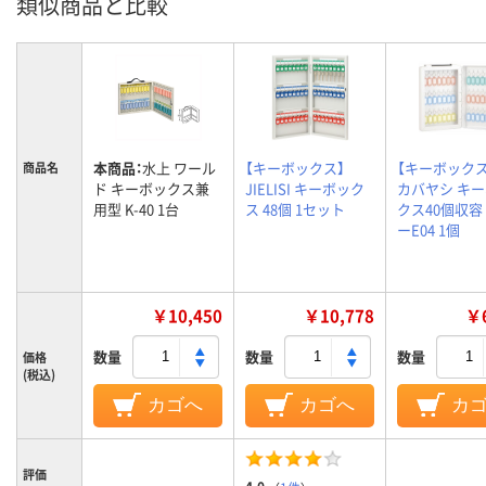
類似商品と比較
本商品：
水上 ワール
【キーボックス】
【キーボックス
商品名
ド キーボックス兼
JIELISI キーボック
カバヤシ キ
用型 K-40 1台
ス 48個 1セット
クス40個収容 
ーE04 1個
￥10,450
￥10,778
￥6
数量
数量
数量
価格
(税込)
カゴへ
カゴへ
カ
評価