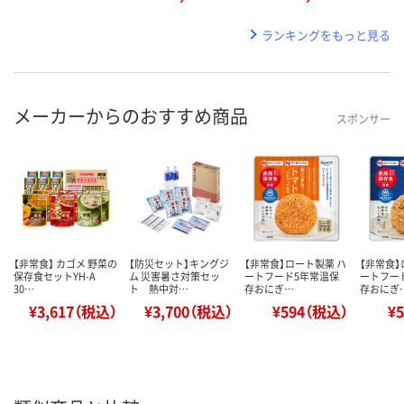
ランキングをもっと見る
メーカーからのおすすめ商品
スポンサー
【非常食】 カゴメ 野菜の
【防災セット】キングジ
【非常食】ロート製薬 ハ
【非常食】
保存食セットYH-A
ム 災害暑さ対策セッ
ートフード5年常温保
ートフー
30…
ト 熱中対…
存おにぎ…
存おにぎ
¥3,617（税込）
¥3,700（税込）
¥594（税込）
¥