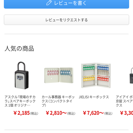
レビューを書く
レビューをリクエストする
人気の商品
アスクル「現場のチカ
カール事務器 キーボッ
JIELISI キーボックス
アイアイ 
ラ」スペアキーボック
クス（コンパクトタイ
京錠 スペ
ス 1個 オリジナ…
プ）
クス
￥2,185
￥2,810～
￥7,620～
￥3,3
（税込）
（税込）
（税込）