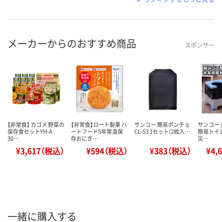
メーカーからのおすすめ商品
スポンサー
【非常食】 カゴメ 野菜の
【非常食】ロート製薬 ハ
サンコー 簡易ポンチョ
サンコー 
保存食セットYH-A
ートフード5年常温保
CL-53 1セット(2枚入…
簡易トイレ
30…
存おにぎ…
災…
¥3,617（税込）
¥594（税込）
¥383（税込）
¥4,
一緒に購入する