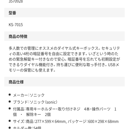
3570928
型番
KS-7015
商品の特徴
多人数での管理にオススメのダイヤル式キーボックス。セキュリテ
ィの高い4桁の暗証番号を自由に設定できます。いざという時のた
めの緊急解錠キー付きなので安心。暗証番号を忘れても初期設定が
できるりダイヤル機能付き。持ち運びに便利な取っ手付き。USBメ
モリーの保管にも使えます。
商品仕様
メーカー：ソニック
ブランド：ソニック（sonic）
付属品：専用キーホルダー・取り付けネジ 4本・操作パーツ 1
個 ・ 解除キー 2個
サイズ：商品：277×599×64mm, パッケージ：600×298×68mm
ホルダー数：54個