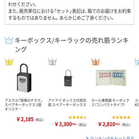
わせください。
また、販売単位における「セット」表記は、箱でのお届けをお約束
するものではありません。あらかじめご了承ください。
キーボックス/キーラックの売れ筋ランキ
ング
アスクル「現場のチカラ」
アイアイ ボックス付南京
カール事務器 キーボック
コ
スペアキーボックス 1個
錠 スペアーキーボックス
ス（コンパクトタイプ）
KE
オリジナ…
￥2,185
（税込）
￥3,300～
￥2,810～
（税込）
（税込）
ランキングをもっと見る