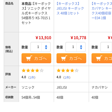
本商品：
【キーボック
【キーボックス】
【キーボックス
商品名
ス】 ソニック ダイヤ
JIELISI キーボック
カバヤシ キ
ル式キーボックス
ス 48個 1セット
クス40個収容 
54個吊り KS-7015 1
ーE04 1個
セット
￥13,910
￥10,778
￥6
数量
数量
数量
価格
(税込)
カゴへ
カゴへ
カ
評価
4.0
4.0
（
1件
）
（
1件
）
ソニック
JIELISI
ナカバヤシ
メーカー
54個吊、54個
48個
40個
収納数
本体：スチー
本体：スチール、キー
スチール、AB
材質（本
ル キーホ
ホルダー：ABS樹脂