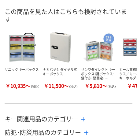
この商品を見た人はこちらも検討されていま
す
ソニック キーボックス
ナカバヤシ ダイヤル式
サンワダイレクト キー
カール事務
キーボックス
ボックス（鍵ボックス・
クス／キー
鍵付き・壁固定・…
キーホルダ
￥10,935～
￥11,500～
￥5,810～
￥4
（税込）
（税込）
（税込）
キー関連用品のカテゴリー
防犯・防災用品のカテゴリー