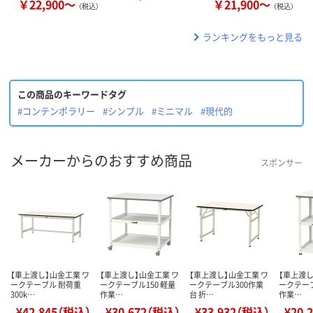
￥22,900～
￥21,900～
（税込）
（税込）
ランキングをもっと見る
この商品のキーワードタグ
#コンテンポラリー
#シンプル
#ミニマル
#現代的
メーカーからのおすすめ商品
スポンサー
【車上渡し】山金工業 ワ
【車上渡し】山金工業 ワ
【車上渡し】山金工業 ワ
【車上渡し
ークテーブル 耐荷重
ークテーブル150 軽量
ークテーブル300作業
ークテーブ
300k…
作業…
台 折…
作業…
¥42,845（税込）
¥30,672（税込）
¥33,932（税込）
¥20,