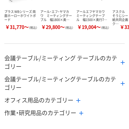
プラス WBシリーズ 両
アール・エフ・ヤマカ
アールエフヤマカワ
アスクル 
面ホーローホワイトボ
ワ ミーティングテー
ミーティングテーブ
そうじシー
ード
ブル 幅1800×奥…
ル 幅1500×奥行7…
紙共同企画
ク…
￥31,770～
￥29,800～
￥19,004～
￥3
（税込）
（税込）
（税込）
会議テーブル/ミーティング テーブルのカテ
ゴリー
会議テーブル/ミーティングテーブルのカテ
ゴリー
オフィス用品のカテゴリー
作業・研究用品のカテゴリー