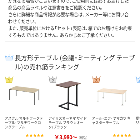
が異なる場合がございますので、ご使用前には必ずお届けした
商品の商品ラベルや注意書きをご確認ください。
さらに詳細な商品情報が必要な場合は、メーカー等にお問い合
わせください。
また、販売単位における「セット」表記は、箱でのお届けをお約束
するものではありません。あらかじめご了承ください。
長方形テーブル (会議・ミーティング テーブ
ル)の売れ筋ランキング
アスクル マルチワークテ
アイリスオーヤマ サイド
アール・エフ・ヤマカワ キ
受付
ーブル・マルチワークロ
テーブル ブラウンオー
ャスターテーブル
35
ングテーブル
ク/ブラック
￥3,980～
（税込）