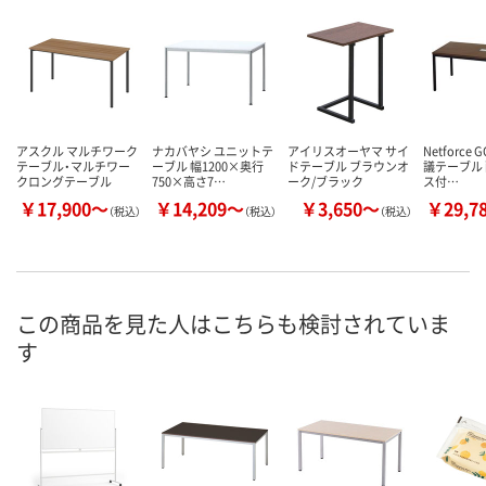
アスクル マルチワーク
ナカバヤシ ユニットテ
アイリスオーヤマ サイ
Netforce 
テーブル・マルチワー
ーブル 幅1200×奥行
ドテーブル ブラウンオ
議テーブル
クロングテーブル
750×高さ7…
ーク/ブラック
ス付…
￥17,900～
￥14,209～
￥3,650～
￥29,7
（税込）
（税込）
（税込）
この商品を見た人はこちらも検討されていま
す