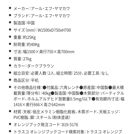
メーカー：アール・エフ・ヤマカワ
ブランド：アール・エフ・ヤマカワ
製造国：中国
サイズ（mm）：W1500xD750xH700
重量：約25Kg
耐荷重：約40Kg
寸法：幅1500×奥行750×高700mm
質量：27kg
カラー：ダークブラウン
組立目安：必要人数：2人、組立時間：25分、必要工具：なし
商品区分：平机
その他商品仕様：●付属品：六角レンチ●原産国：中国製●最大積
載質量（等分布）：40kg●製造国：中国製●木質部分：パーティクル
ボード、ホルムアルデヒド放散量0.5mg/l以下●有効脚内寸法：幅
1416×奥行666×高さ642mm
材質：天板：低圧メラミン樹脂化粧板、木質ボード、天板エッジ：
PVC樹脂、脚：スチール（粉体塗装）
オレンジブック発注コード：819-5176
トラスコ オレンジブックコード検索対象：トラスコ オレンジブ