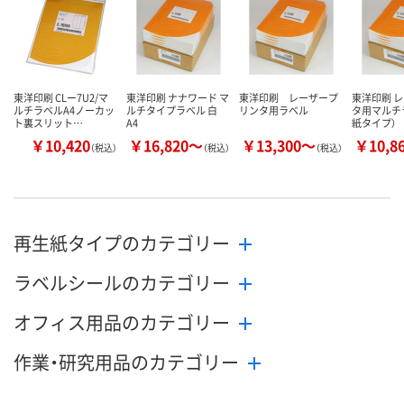
カゴへ
カゴへ
カ
東洋印刷 CLー7U2/マ
東洋印刷 ナナワード マ
東洋印刷 レーザープ
東洋印刷 
ルチラベルA4ノーカッ
ルチタイプラベル 白
リンタ用ラベル
タ用マルチ
ト裏スリット…
A4
紙タイプ）
￥10,420
￥16,820～
￥13,300～
￥10,8
（税込）
（税込）
（税込）
再生紙タイプのカテゴリー
ラベルシールのカテゴリー
オフィス用品のカテゴリー
作業・研究用品のカテゴリー