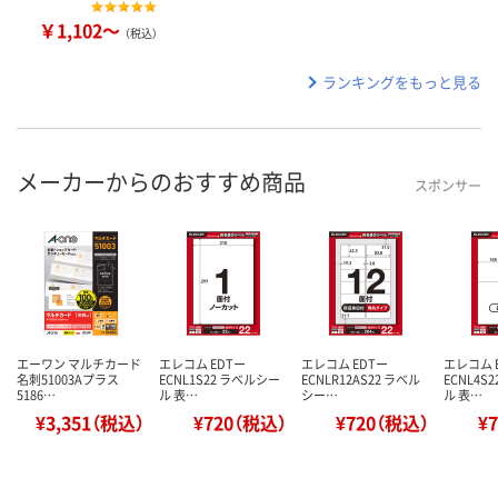
￥1,102～
（税込）
ランキングをもっと見る
メーカーからのおすすめ商品
スポンサー
エーワン マルチカード
エレコム EDTー
エレコム EDTー
エレコム 
名刺51003Aプラス
ECNL1S22 ラベルシー
ECNLR12AS22 ラベル
ECNL4S
5186…
ル 表…
シー…
ル 表…
¥3,351（税込）
¥720（税込）
¥720（税込）
¥