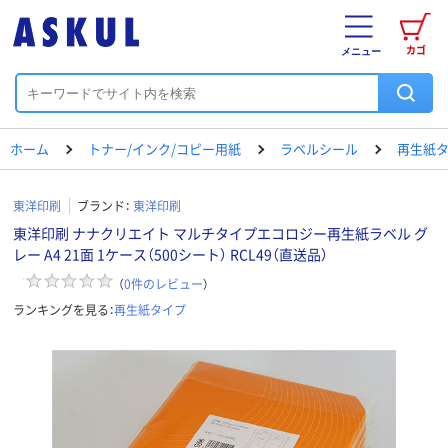
カゴ
メニュー
ホーム
トナー/インク/コピー用紙
ラベルシール
再生紙
東洋印刷
ブランド：
東洋印刷
東洋印刷 ナナクリエイト マルチタイプエコロジー再生紙ラベル グ
レー A4 21面 1ケース（500シート） RCL49（直送品）
（
0
件のレビュー
）
ランキングを見る：
再生紙タイプ