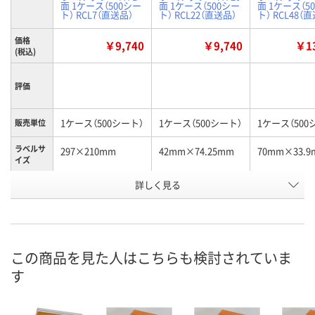
面 1ケース（500シー
面 1ケース（500シー
面 1ケース（5
ト） RCL7（直送品）
ト） RCL22（直送品）
ト） RCL48（
価格
￥9,740
￥9,740
￥13
(税込)
評価
1ケース（500シート）
1ケース（500シート）
1ケース（500
販売単位
ラベルサ
297×210mm
42mm×74.25mm
70mm×33.9
イズ
お申込番
詳しく見る
3592451
3592498
3592513
号
あり
あり
あり
在庫
8月20日（木）まで
8月20日（木）まで
8月20日（木）
お届け日
この商品を見た人はこちらも検討されていま
す
数量
数量
数量