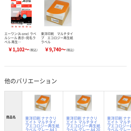
エーワン（A-one） ラベ
東洋印刷 マルチタイ
ルシール 表示・宛名ラ
プ エコロジー再生紙
ベル 再生…
ラベル
￥1,102～
￥9,740～
（税込）
（税込）
他のバリエーション
商品名
東洋印刷 ナナクリ
東洋印刷 ナナクリ
東洋印刷 ナ
エイト マルチタイ
エイト マルチタイ
エイト マル
プエコロジー再生紙
プエコロジー再生紙
プエコロジー
ラベル グレー A4 1
ラベル グレー A4 20
ラベル グレー A