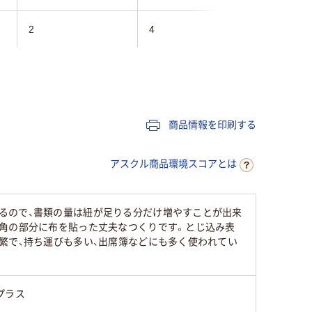
2
4
2
ヨコ
タテ
タテ
110
130
商品情報を印刷する
アスクル商品環境スコアとは
るので、書類の量は紐が足りる分だけ増やすことが出来
、角の部分に布を貼った丈夫なつくりです。とじ込み表
繁で、持ち運びも多い、出席簿などにも多く使われてい
プラス