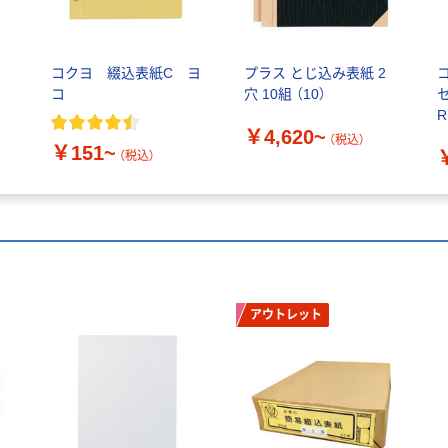
コクヨ 綴込表紙C ヨ
プラス とじ込み表紙 2
コ
穴 10組 （10）
R
￥4,620~
（税込）
￥151~
（税込）
アウトレット