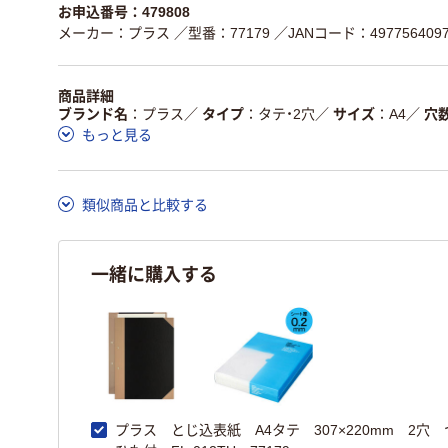
お申込番号：479808
メーカー：プラス
／型番：77179
／JANコード：4977564097
商品詳細
ブランド名
プラス
／
タイプ
タテ・2穴
／
サイズ
A4
／
穴
もっと見る
類似商品と比較する
一緒に購入する
プラス とじ込表紙 A4タテ 307×220mm 2穴