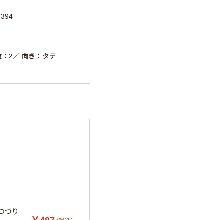
394
数
2
／
向き
タテ
 つづり
￥487