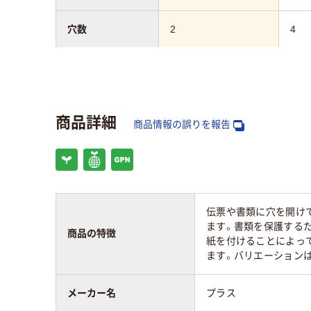
穴数
2
4
向き
タテ
タテ
アスクル商品環境
13
商品詳細
スコア
商品情報の誤りを報告
伝票や書類に穴を開け
ます。書類を保護する
商品の特徴
紙を付けることによっ
ます。バリエーションはサ
メーカー名
プラス