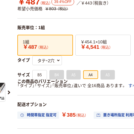
￥487
39.4%OFF
／￥443（税抜き）
（税込）
希望小売価格
￥803
（税込）
販売単位：1組
1組
￥454.1×10組
￥487
￥4,541
（税込）
（税込）
タイプ
B5
B4
A5
A4
A3
サイズ
この商品のバリエーション
「タイプ」「サイズ」「販売単位」違いで 全16商品 あります。
す
配送オプション
￥385
時間帯指定 指定可
置き場所指定 利用
（税込）