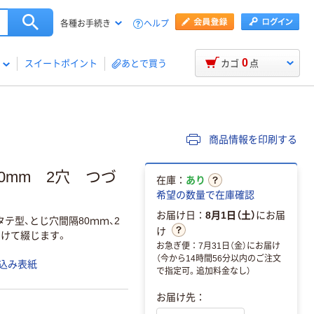
ヘルプ
各種お手続き
0
スイートポイント
あとで買う
カゴ
点
商品情報を印刷する
0mm 2穴 つづ
在庫：
あり
希望の数量で在庫確認
お届け日：
8月1日（土）
にお届
テ型、とじ穴間隔80ｍｍ、2
け
開けて綴じます。
お急ぎ便：7月31日（金）にお届け
（今から14時間56分以内のご注文
込み表紙
で指定可。追加料金なし）
お届け先：