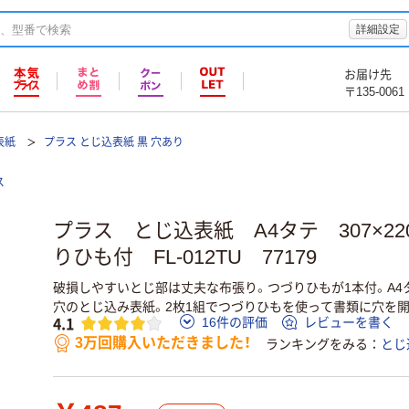
詳細設定
お届け先
〒135-0061
表紙
プラス とじ込表紙 黒 穴あり
ス
プラス とじ込表紙 A4タテ 307×22
りひも付 FL-012TU 77179
破損しやすいとじ部は丈夫な布張り。つづりひもが1本付。A4タ
穴のとじ込み表紙。2枚1組でつづりひもを使って書類に穴を
4.1
16件の評価
レビューを書く
3万回購入いただきました！
ランキングをみる
とじ