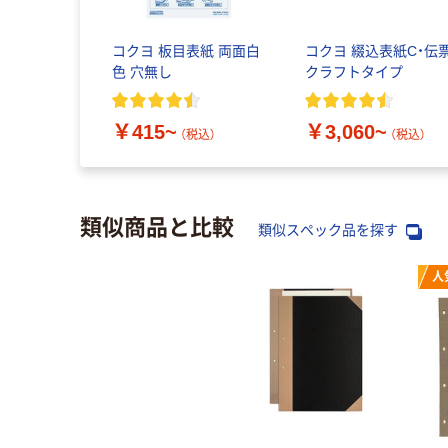
コクヨ 板目表紙 両面白
コクヨ 綴込表紙C・伝
色 穴無し
クラフトタイプ
￥415~
￥3,060~
（税込）
（税込）
類似商品と比較
類似スペック品を探す
人