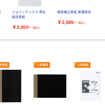
票
ジョインテックス 再生
簡易綴込表紙 美濃商会
板目表紙
￥2,585~
（税込）
￥2,003~
（税込）
気商品
人気商品
人気商品