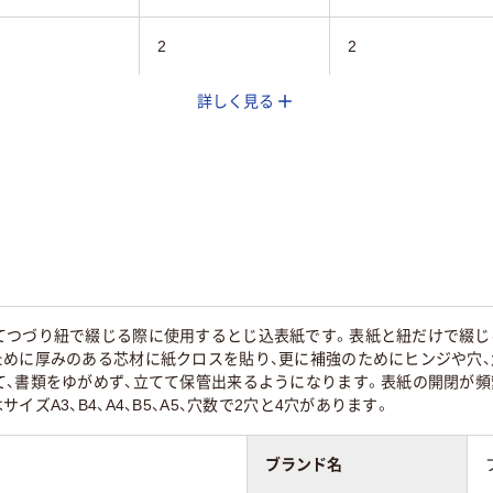
2
2
詳しく見る
ヨコ
タテ
0
てつづり紐で綴じる際に使用するとじ込表紙です。表紙と紐だけで綴じ
ために厚みのある芯材に紙クロスを貼り、更に補強のためにヒンジや穴
て、書類をゆがめず、立てて保管出来るようになります。表紙の開閉が頻
イズA3、B4、A4、B5、A5、穴数で2穴と4穴があります。
ブランド名