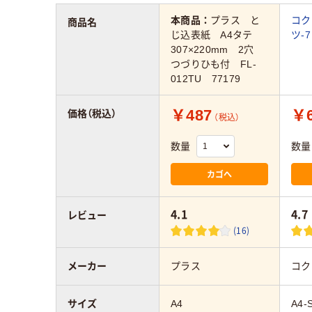
本商品：
プラス と
コ
商品名
じ込表紙 A4タテ
ツ-
307×220mm 2穴
つづりひも付 FL-
012TU 77179
￥487
￥6
価格（税込）
（税込）
数量
数量
カゴへ
4.1
4.7
レビュー
(16)
メーカー
プラス
コク
サイズ
A4
A4-