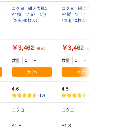
-
コクヨ 綴込表紙C
コクヨ 綴込表紙C
コクヨ 
A4横 ツ-57 1包
A4縦 ツ-47 1包
紙セット
（20組40枚入）
（20組40枚入）
ツ-RK87
組入)
￥3,462
￥3,462
￥1,6
（税込）
（税込）
数量
数量
数量
カゴへ
カゴへ
4.6
4.5
(10)
(9)
コクヨ
コクヨ
コクヨ
A4-E
A4-S
A4-S