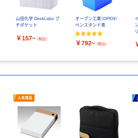
山田化学 DeskLabo プ
オープン工業（OPEN）
イ
チポケット
ペンスタンド青
リ
￥157~
（税込）
￥792~
（税込）
人気商品