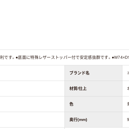
40
利です。●底面に特殊レザーストッパー付で安定感抜群です。●W74×D95
ブランド名
材質/仕上
色
奥行(mm)