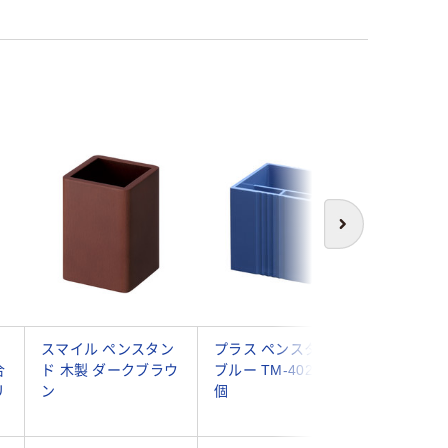
次へ
スマイル ペンスタン
プラス ペンスタンド
コクヨ 
合
ド 木製 ダークブラウ
ブルー TM-402 BL 1
タンド 
リ
ン
個
<Haco・
黒 カハ-H