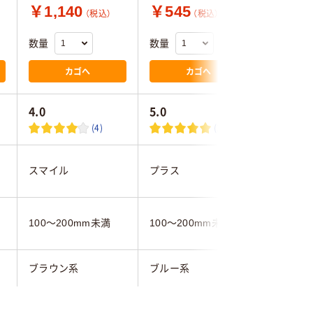
￥1,140
￥545
￥3,6
（税込）
（税込）
数量
数量
数量
カゴへ
カゴへ
4.0
5.0
(4)
(1)
スマイル
プラス
コクヨ
100～200mm未満
100～200mm未満
100～2
ブラウン系
ブルー系
ブラック