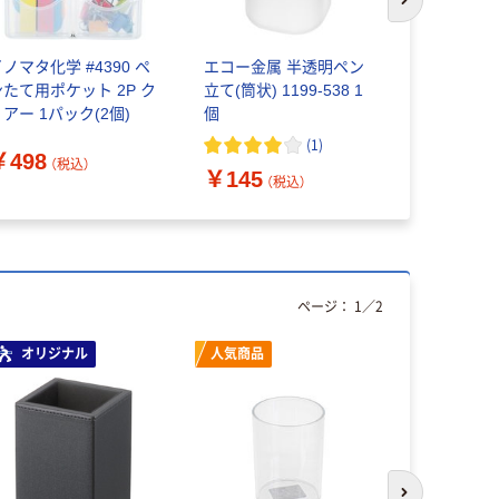
次のスライド
ノマタ化学 #4390 ペ
エコー金属 半透明ペン
ナカバヤシ
ンたて用ポケット 2P ク
立て(筒状) 1199-538 1
ド 丸型
アー 1パック(2個)
個
(
1
)
￥748~
￥498
（税込）
￥145
（税込）
ページ：
1
／
2
オリジナル
人気商品