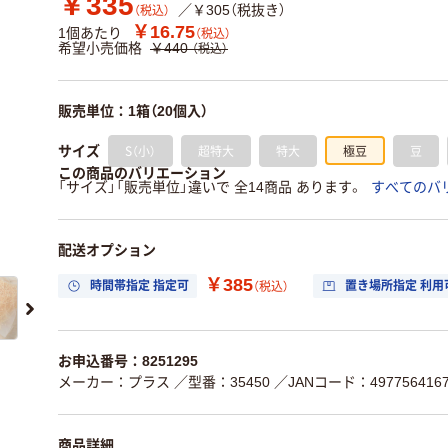
￥335
／￥305（税抜き）
（税込）
￥16.75
1個あたり
（税込）
希望小売価格
￥440
（税込）
販売単位：1箱（20個入）
S（小）
超特大
特大
極豆
豆
サイズ
この商品のバリエーション
「サイズ」「販売単位」違いで 全14商品 あります。
すべてのバ
配送オプション
￥385
時間帯指定 指定可
置き場所指定 利用
（税込）
お申込番号：8251295
メーカー：プラス
／型番：35450
／JANコード：4977564167
商品詳細