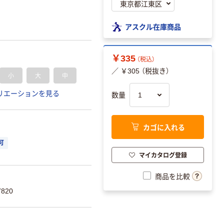
アスクル在庫商品
￥335
（税込）
／ ￥305 （税抜き）
小
大
中
リエーションを見る
数量
カゴに入れる
可
マイカタログ登録
商品を比較
820