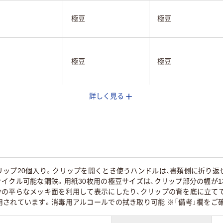
極豆
極豆
極豆
極豆
詳しく見る
ック系
シルバー系
ブラック系
枚
30枚
約20枚
45
リップ20個入り。クリップを開くとき使うハンドルは、書類側に折り返
イクル可能な鋼鉄。用紙30枚用の極豆サイズは、クリップ部分の幅が1
分の平らなメッキ面を利用して表示にしたり、クリップの背を底に立てて
用されています。消毒用アルコールでの拭き取り可能 ※「備考」欄をご