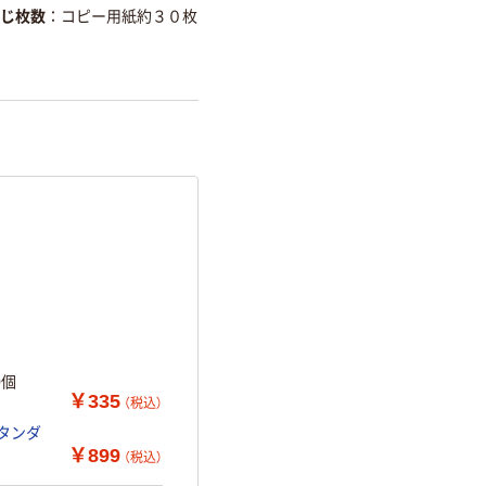
じ枚数
コピー用紙約３０枚
 20個
￥335
（税込）
スタンダ
￥899
（税込）