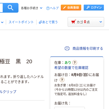
ヘルプ
各種お手続き
0
スイートポイント
あとで買う
カゴ
点
商品情報を印刷する
極豆 黒 20
在庫：
あり
希望の数量で在庫確認
お届け日：
8月9日（日）
にお届
られます。折り返したハンドル
け
じることができます。
お急ぎ便：8月8日（土）にお届け
（今から15時間12分以内のご注文
ルクリップ
で指定可。追加料金なし）
お届け先：