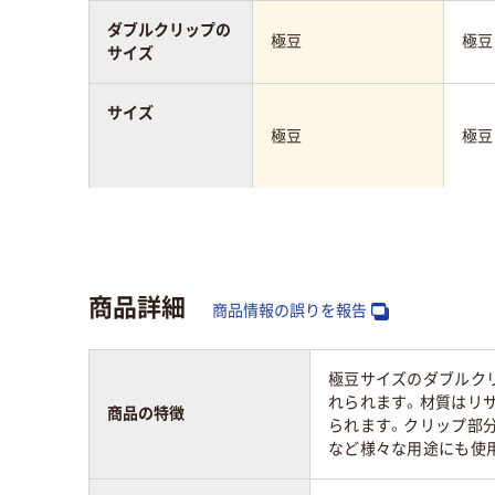
ダブルクリップの
極豆
極豆
サイズ
サイズ
極豆
極豆
カラーグループ
ブラック系
ブラ
とじ枚数
コピー用紙約３０枚
30
商品詳細
商品情報の誤りを報告
アスクル商品環境
40
スコア
極豆サイズのダブルク
れられます。材質はリサ
商品の特徴
られます。クリップ部
など様々な用途にも使