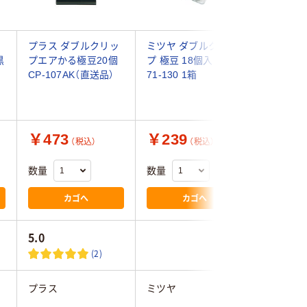
ッ
プラス ダブルクリッ
ミツヤ ダブルクリッ
コクヨ 
黒
プエアかる極豆20個
プ 極豆 18個入 BX1-
プ スラ
CP-107AK（直送品）
71-130 1箱
極豆 クリ
ク(13個)
￥473
￥239
￥321
（税込）
（税込）
数量
数量
数量
カゴへ
カゴへ
5.0
(2)
プラス
ミツヤ
コクヨ