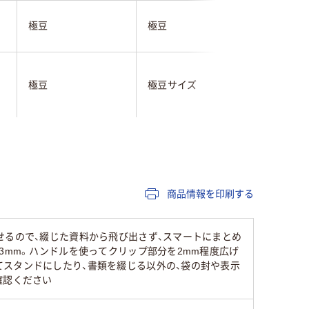
極豆
極豆
極豆
極豆
極豆サイズ
極豆
ブラック系
ブラック系
ブラック
30枚
60枚
約20枚
商品情報を印刷する
せるので、綴じた資料から飛び出さず、スマートにまとめ
3mm。ハンドルを使ってクリップ部分を2mm程度広げ
スタンドにしたり、書類を綴じる以外の、袋の封や表示
確認ください