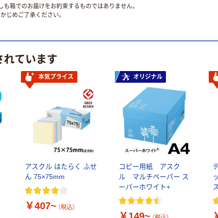
ずしも箱でのお届けをお約束するものではありません。
かじめご了承ください。
されています
本気プライス
オリジナル
ル
アスクル はたらく ふせ
コピー用紙 アスク
ん 75×75mm
ル マルチペーパー ス
ッ
ーパーホワイト+
￥407~
（税込）
￥149~
（税込）