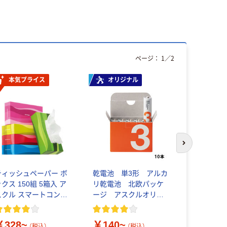
ページ：
1
／
2
本気プライス
オリジナル
本気プ
次のスライド
ティッシュペーパー ボ
乾電池 単3形 アルカ
マッキー 細
クス 150組 5箱入 ア
リ乾電池 北欧パッケ
ペン ゼブ
スクル スマートコンパ
ージ アスクルオリジ
クト ビビッド PEFC認
ナル
￥86~
証
（
￥328~
￥140~
（税込）
（税込）