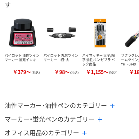
す
ます
数量
数量
数量
カゴへ
カゴへ
カ
パイロット 油性ツイン
パイロット 丸芯ツイン
ハイマッキー 太字/細
サクラクレ
マーカー 補充インキ
マーカー 細・太
字 油性ペン ゼブラ パ
ームツイン
ック商品
YKT-L#49
￥379～
￥98～
￥1,155～
￥1
（税込）
（税込）
（税込）
油性マーカー・油性ペンのカテゴリー
マーカー・蛍光ペンのカテゴリー
オフィス用品のカテゴリー