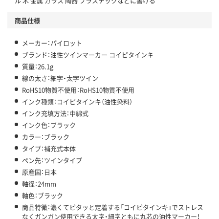
ル 木 金属 ガラス 陶器 プラスチックなどに書ける
商品仕様
メーカー：パイロット
ブランド：油性ツインマーカー コイピタインキ
質量：26.1g
線の太さ：細字・太字ツイン
RoHS10物質不使用：RoHS10物質不使用
インク種類：コイピタインキ（油性染料）
インク充填方法：中綿式
インク色：ブラック
カラー：ブラック
タイプ：補充式本体
ペン先：ツインタイプ
原産国：日本
軸径：24mm
軸色：ブラック
商品特徴：濃くてピタッと定着する「コイピタインキ」でストレス
なくガンガン使用できる太字・細字ともに丸芯の油性マーカー！