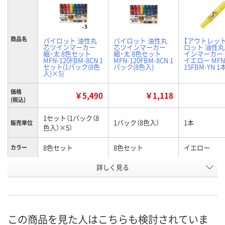
商品名
パイロット 油性丸
パイロット 油性丸
【アウトレッ
芯ツインマーカー
芯ツインマーカー
ロット 油性
細・太 8色セット
細・太 8色セット
インマーカー 
MFN-120FBM-8CN 1
MFN-120FBM-8CN 1
イエロー MFN
セット(1パック(8色
パック(8色入)
15FBM-YN 1
入)×5)
価格
￥5,490
￥1,118
(税込)
1セット（1パック（8
1パック（8色入）
1本
販売単位
色入）×5）
8色セット
8色セット
イエロー
カラー
お申込番
詳しく見る
RE54261
RE53467
RE53478
号
入荷待ち
3点
1点
在庫
ご注文後、お届けに
この商品を見た人はこちらも検討されていま
ついてご連絡いたし
8月9日（日）
8月9日（日）
お届け日