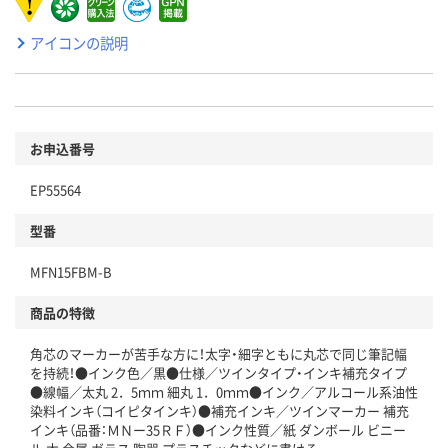
アイコンの説明
お申込番号
EP55564
型番
MFN15FBM-B
商品の特徴
角芯のマーカーが苦手な方に！太字・細字ともに丸芯で同じ筆記幅
を持続！●インク色／黒●仕様／ツインタイプ・インキ補充タイプ
●線幅／太丸 2．5ｍｍ 細丸 1．0ｍｍ●インク／アルコール系油性
染料インキ（コイピタインキ）●補充インキ／ツインマーカー 補充
インキ（品番：ＭＮー35ＲＦ）●インク性質／紙 ダンボール ビニー