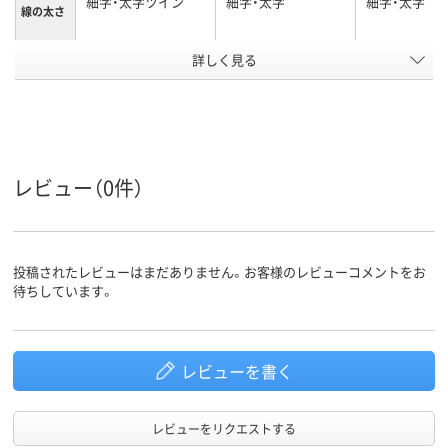
細字・太字ツイン
細字・太字
細字・太字
線の太さ
詳しく見る
ブラック
黒
インク色
キャップ式、補充式
キャップ
キャップ
本体
タイプ
コイピタインキ（油
油性染料インク
油性インク(
インク種
レビュー（0件）
類
性染料）
ール系)
ツイン
ツイン
ツイン
形状
投稿されたレビューはまだありません。お客様のレビューコメントをお
26.1g
25.1g
質量
待ちしています。
アスクル
商品環境
20
70
スコア
レビューを書く
レビューをリクエストする