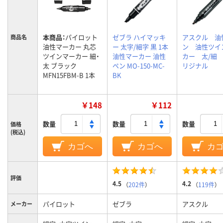
本商品：
パイロット
ゼブラ ハイマッキ
アスクル 油
商品名
油性マーカー 丸芯
ー 太字/細字 黒 1本
ン 油性ツイ
ツインマーカー 細・
油性マーカー 油性
カー 太/細 
太 ブラック
ペン MO-150-MC-
リジナル
MFN15FBM-B 1本
BK
￥148
￥112
数量
数量
数量
価格
(税込)
カゴへ
カゴへ
カ
評価
4.5
4.2
（
202件
）
（
119件
）
パイロット
ゼブラ
アスクル
メーカー