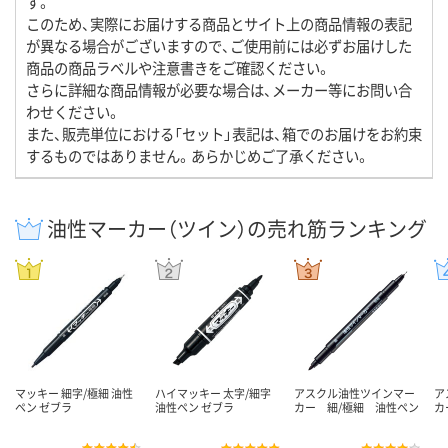
す。
このため、実際にお届けする商品とサイト上の商品情報の表記
が異なる場合がございますので、ご使用前には必ずお届けした
商品の商品ラベルや注意書きをご確認ください。
さらに詳細な商品情報が必要な場合は、メーカー等にお問い合
わせください。
また、販売単位における「セット」表記は、箱でのお届けをお約束
するものではありません。あらかじめご了承ください。
油性マーカー（ツイン）の売れ筋ランキング
マッキー 細字/極細 油性
ハイマッキー 太字/細字
アスクル油性ツインマー
ア
ペン ゼブラ
油性ペン ゼブラ
カー 細/極細 油性ペン
カ