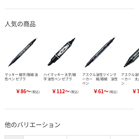
人気の商品
マッキー 細字/極細 油
ハイマッキー 太字/細
アスクル油性ツインマ
アスクル油
性ペン ゼブラ
字 油性ペン ゼブラ
ーカー 細/極細 油性
ーカー 太
ペン
ン
￥86～
￥112～
￥61～
￥
（税込）
（税込）
（税込）
他のバリエーション