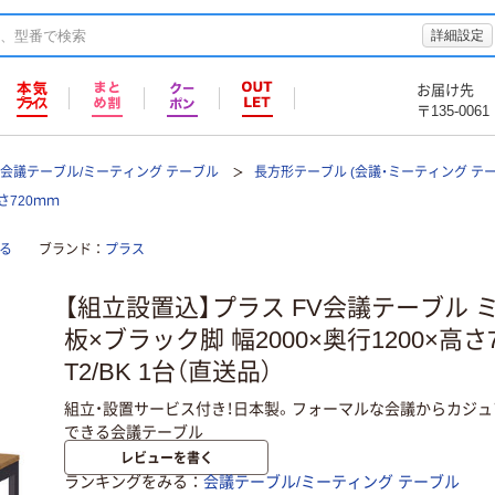
詳細設定
お届け先
〒135-0061
会議テーブル/ミーティング テーブル
長方形テーブル (会議・ミーティング テー
さ720ｍｍ
る
ブランド
プラス
【組立設置込】プラス FV会議テーブル
板×ブラック脚 幅2000×奥行1200×高さ72
T2/BK 1台（直送品）
組立・設置サービス付き！日本製。フォーマルな会議からカジ
できる会議テーブル
レビューを書く
ランキングをみる
会議テーブル/ミーティング テーブル