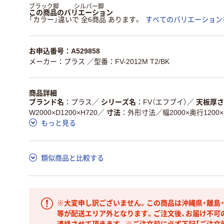
ブラック脚
シルバー脚
この商品のバリエーション
「カラー」違いで 全6商品 あります。
すべてのバリエーション
お申込番号：A529858
メーカー：プラス
／型番：FV-2012M T2/BK
商品詳細
ブランド名
プラス
／
シリーズ名
FV（エフブイ）
／
天板厚さ
W2000×D1200×H720
／
寸法
外形寸法／幅2000×奥行1200
もっと見る
類似商品と比較する
※大変申し訳ございません。この商品は沖縄県・離島
等が配送エリア外となります。ご注文後、お届け不可