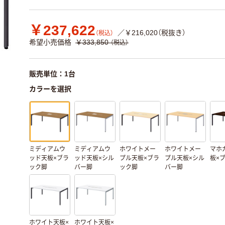
￥237,622
／￥216,020（税抜き）
（税込）
希望小売価格
￥333,850
（税込）
販売単位：1台
カラーを選択
ミディアムウ
ミディアムウ
ホワイトメー
ホワイトメー
マホ
ッド天板×ブラ
ッド天板×シル
プル天板×ブラ
プル天板×シル
板×
ック脚
バー脚
ック脚
バー脚
ホワイト天板×
ホワイト天板×