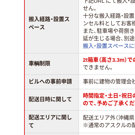
下記URL にて搬入
せん。
十分な搬入経路・設
搬入経路・設置ス
ンセル料としてお客
ペース
また、駐車場や荷捌
延が生じる場合、別
搬入・設置スペース
2t箱車（高さ3.3m
車輌制限
できません。
ビルへの事前申請
事前に建物の管理会
時間指定・土日・祝
配送日時に関して
ので、予めご了承くだ
配送エリアに関し
配送エリア外（沖縄県
※通常のアスクルの
て