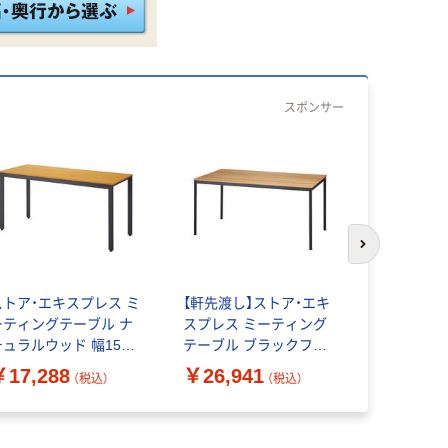
スポンサー
次のスライド
ストア・エキスプレス ミ
【軒先渡し】ストア・エキ
ストア・エ
ーティングテーブル ナ
スプレス ミーティング
ーティング
チュラルウッド 幅150×
テーブル ブラックフレ
W180cm
行60×高さ70cm
ーム ラスティック柄天
7086-107
￥17,288
￥26,941
￥27,65
（税込）
（税込）
7740-122 1台（直送品）
板 幅150cm 7086-115
1台（直送品）