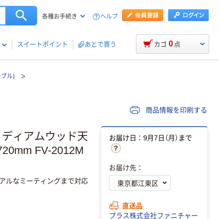
ヘルプ
各種お手続き
0
スイートポイント
あとで買う
カゴ
点
ブル)
商品情報を印刷する
 ミディアムウッド天
お届け日：9月7日（月）まで
0mm FV-2012M
お届け先：
ュアルなミーティングまで対応
直送品
プラス株式会社ファニチャー