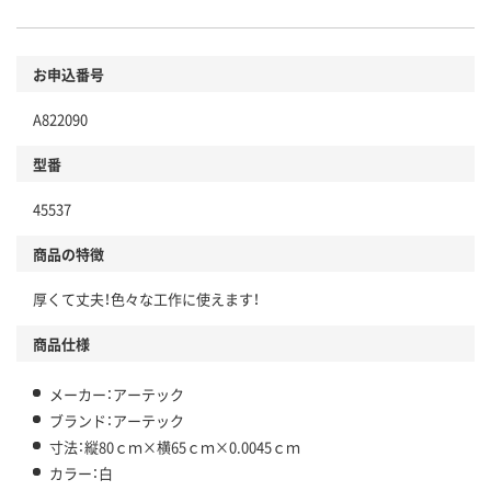
お申込番号
A822090
型番
45537
商品の特徴
厚くて丈夫！色々な工作に使えます！
商品仕様
メーカー：アーテック
ブランド：アーテック
寸法：縦80ｃｍ×横65ｃｍ×0.0045ｃｍ
カラー：白