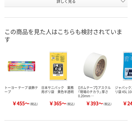
お申込番
詳しく見る
HK34730
A822091
AHK9417
号
7点
3点
あり
在庫
8月11日（火）
8月11日（火）
8月21日（金）
お届け日
この商品を見た人はこちらも検討されていま
す
数量
数量
数量
カゴへ
カゴへ
カ
トーヨー テープ 装飾テ
日本サニパック 業務
【ガムテープ】アスクル
ジャパック
ープ
用ポリ袋 黄色半透明
「現場のチカラ」 厚さ
リ袋 45L 1
0.20mm …
￥455～
￥365～
￥393～
￥2
（税込）
（税込）
（税込）