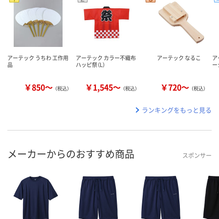
アーテック うちわ 工作用
アーテック カラー不織布
アーテック なるこ
ア
品
ハッピ祭（L）
ー
￥850～
￥1,545～
￥720～
（税込）
（税込）
（税込）
ランキングをもっと見る
メーカーからのおすすめ商品
スポンサー