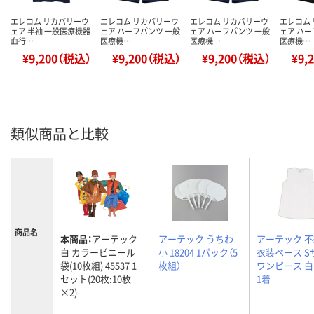
エレコム リカバリーウ
エレコム リカバリーウ
エレコム リカバリーウ
エレコム
ェア 半袖 一般医療機器
ェア ハーフパンツ 一般
ェア ハーフパンツ 一般
ェア ハー
血行…
医療機…
医療機…
医療機…
¥9,200（税込）
¥9,200（税込）
¥9,200（税込）
¥9,
類似商品と比較
商品名
本商品：
アーテック
アーテック うちわ
アーテック 
白 カラービニール
小 18204 1パック（5
衣装ベース S
袋(10枚組) 45537 1
枚組）
ワンピース 白 
セット(20枚:10枚
1着
×2)