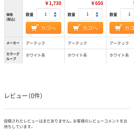
￥1,730
￥650
数量
数量
数量
価格
(税込)
カゴへ
カゴへ
カ
アーテック
アーテック
アーテック
メーカー
カラーグ
ホワイト系
ホワイト系
ホワイト系
ループ
ビニール
材質
レビュー（0件）
投稿されたレビューはまだありません。お客様のレビューコメントをお
待ちしています。