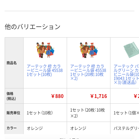
他のバリエーション
商品名
アーテック 橙 カラ
アーテック 橙 カラ
アーテック 
ービニール袋 45538
ービニール袋 45538
ルグリーン 
1セット(10枚)
1セット(20枚:10枚
ビニール袋(1
×2)
19043 1セッ
×3)（直送品）
価格
￥880
￥1,716
￥2
(税込)
1セット（20枚：10枚
1セット（10枚）
1セット（1個×
販売単位
×2）
オレンジ
オレンジ
パステルグリ
カラー