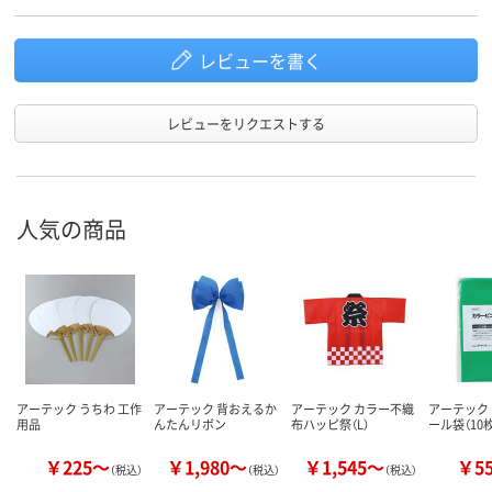
レビューを書く
レビューをリクエストする
人気の商品
アーテック うちわ 工作
アーテック 背おえるか
アーテック カラー不織
アーテック
用品
んたんリボン
布ハッピ祭（L）
ール袋（10
￥225～
￥1,980～
￥1,545～
￥5
（税込）
（税込）
（税込）