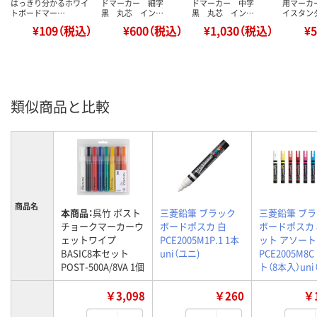
はっきり分かるホワイ
ドマーカー 細字
ドマーカー 中字
用マーカ
トボードマー…
黒 丸芯 イン…
黒 丸芯 イン…
イスタン
¥109（税込）
¥600（税込）
¥1,030（税込）
¥
類似商品と比較
商品名
本商品：
呉竹 ポスト
三菱鉛筆 ブラック
三菱鉛筆 ブ
チョークマーカーウ
ボードポスカ 白
ボードポスカ 
ェットワイプ
PCE2005M1P.1 1本
ット アソート
BASIC8本セット
uni（ユニ)
PCE2005M8C
POST-500A/8VA 1個
ト（8本入）uni
￥3,098
￥260
￥1