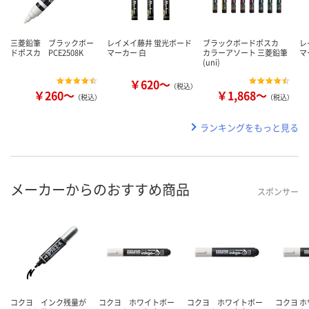
三菱鉛筆 ブラックボー
レイメイ藤井 蛍光ボード
ブラックボードポスカ
レ
ドポスカ PCE2508K
マーカー 白
カラーアソート 三菱鉛筆
マ
(uni)
￥620～
（税込）
￥260～
￥1,868～
（税込）
（税込）
ランキングをもっと見る
メーカーからのおすすめ商品
スポンサー
コクヨ インク残量が
コクヨ ホワイトボー
コクヨ ホワイトボー
コクヨ 