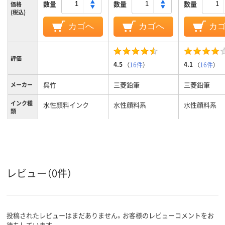
数量
数量
数量
価格
(税込)
カゴへ
カゴへ
カ
評価
4.5
4.1
（
16件
）
（
16件
）
呉竹
三菱鉛筆
三菱鉛筆
メーカー
インク種
水性顔料インク
水性顔料系
水性顔料系
類
インク充
直液式
直液式
直液式
填方法
キャップ式
キャップ式
キャップ式
タイプ
レビュー（0件）
シングル
シングル
シングル
形状
243g
質量
投稿されたレビューはまだありません。お客様のレビューコメントをお
中字
中字
中字
線の太さ
待ちしています。