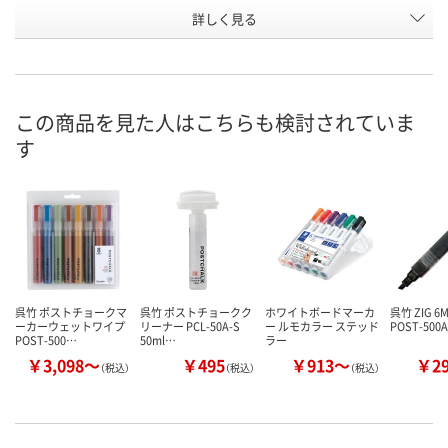
お申込番
詳しく見る
AA54272
AA54274
AA54273
号
5点
入荷待ち
3点
在庫
8月11日（火）
8月11日（火）
お届け日
この商品を見た人はこちらも検討されていま
す
数量
数量
お取り扱い終了しま
した
カゴへ
カ
呉竹 ポストチョークマ
呉竹 ポストチョークク
ホワイトボードマーカ
呉竹 ZIG 6
ーカーウェットワイプ
リーナー PCL-50A-S
ー ルモカラー ステッド
POST-500A
POST-500…
50ml…
ラー
￥3,098～
￥495
￥913～
￥2
（税込）
（税込）
（税込）