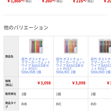
￥1,868～
￥260～
￥216～
￥2
（税込）
（税込）
（税込）
他のバリエーション
商品名
呉竹 ポストチョー
呉竹 ポストチョー
呉竹 ポスト
クマーカーウェット
クマーカーウェット
クマーカーウ
ワイプ BASIC8本セ
ワイプ BASIC8本セ
ワイプ BASI
ット POST-
ット POST-
ット POST-
500A/8VB 1個
500A/8VC 1個
500A/8VD 1個
価格
￥3,098
￥3,098
￥3
(税込)
1個
1個
1個
販売単位
商品タイ
8VB
8VC
8VD
プ