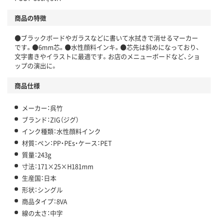
商品の特徴
●ブラックボードやガラスなどに書いて水拭きで消せるマーカー
です。●6mm芯。●水性顔料インキ。●芯先は斜めになっており、
文字書きやイラストに最適です。お店のメニューボードなど、ショ
ップの演出に。
商品仕様
メーカー：呉竹
ブランド：ZIG（ジグ）
インク種類：水性顔料インク
材質：ペン：PP・PEs・ケース：PET
質量：243g
寸法：171×25×H181mm
生産国：日本
形状：シングル
商品タイプ：8VA
線の太さ：中字