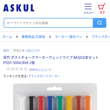
カゴ
メニュー
ホーム
事務用品/文房具
マーカー・蛍光ペン
ブラックボ
呉竹
ブランド：
ZIG（ジグ）
呉竹 ポストチョークマーカーウェットワイプ BASIC8本セット
POST-500A/8VA 1個
（
0
件のレビュー
）
ランキングを見る：
ブラックボードマーカー