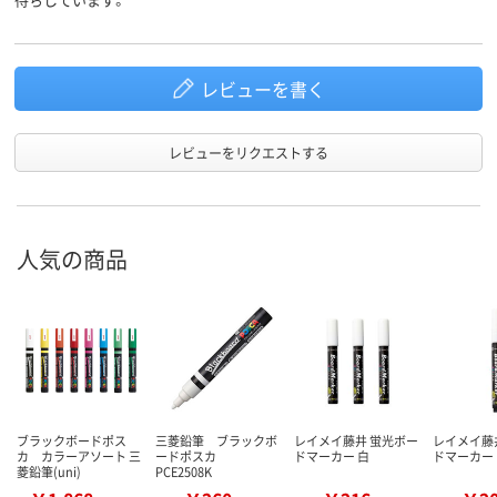
レビューを書く
レビューをリクエストする
人気の商品
ブラックボードポス
三菱鉛筆 ブラックボ
レイメイ藤井 蛍光ボー
レイメイ藤
カ カラーアソート 三
ードポスカ
ドマーカー 白
ドマーカー 
菱鉛筆(uni)
PCE2508K