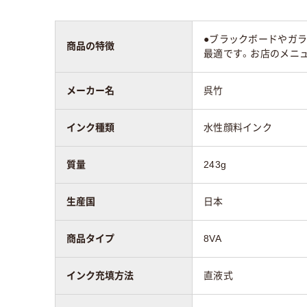
線の太さ
中字
中字
●ブラックボードやガラ
商品の特徴
最適です。お店のメニ
メーカー名
呉竹
インク種類
水性顔料インク
質量
243g
生産国
日本
商品タイプ
8VA
インク充填方法
直液式