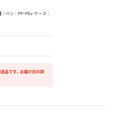
質
ペン：PP・PEs・ケース：
送品です。お届け日の詳