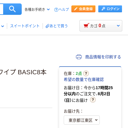
ヘルプ
各種お手続き
0
スイートポイント
あとで買う
カゴ
点
商品情報を印刷する
プ BASIC8本
在庫：
2点
希望の数量で在庫確認
お届け日：今から
17時間25
分以内
のご注文で、
8月2日
（日）
にお届け
お届け先：