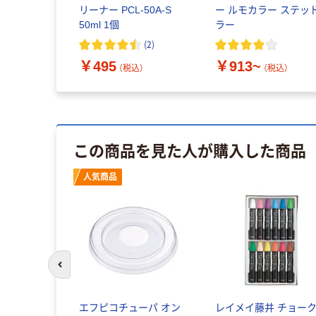
リーナー PCL-50A-S
ー ルモカラー ステッ
50ml 1個
ラー
(
2
)
￥495
￥913~
（税込）
（税込）
この商品を見た人が購入した商品
人気商品
前のスライドへ
エフピコチューパ オン
レイメイ藤井 チョー