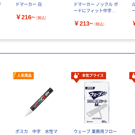
ド
ドマーカー 白
ドマーカー ノックル ボ
ードにフィット中字
ー
￥216~
EMWL5SBF
（税込）
￥213~
（税込）
人気商品
本気プライス
ク
ポスカ 中字 水性マ
ウェーブ 業務用フロー