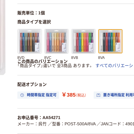
販売単位：1個
商品タイプを選択
8VD
8VC
8VB
8VA
この商品のバリエーション
「商品タイプ」違いで 全3商品 あります。
すべてのバリエーシ
配送オプション
￥385
時間帯指定 指定可
置き場所指定 利用
（税込）
お申込番号：AA54271
メーカー：呉竹
／型番：POST-500A/8VA
／JANコード：49014