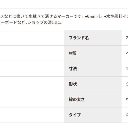
中字
中字
スなどに書いて水拭きで消せるマーカーです。●6mm芯。●水性顔料イ
ューボードなど、ショップの演出に。
ブランド名
材質
寸法
形状
線の太さ
タイプ