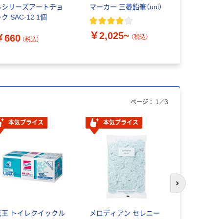
ルシリーズアートチョ
マーカー 三菱鉛筆（uni）
ホワイトボ
ク SAC-12 1個
カー（マグ
￥2,025~
￥660
（税込）
（税込）
￥106~
ページ：
1
／
3
本気プライス
本気プライス
次のスライド
花王 トイレクイックル
メロディアン セレニー
スリーエム（