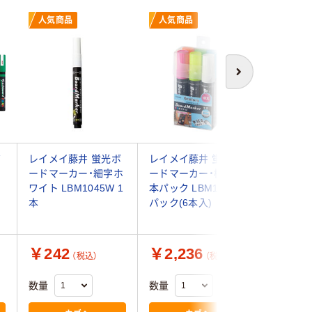
人気商品
人気商品
人気商
次へ
ボ
レイメイ藤井 蛍光ボ
レイメイ藤井 蛍光ボ
レイメイ
ードマーカー・細字ホ
ードマーカー・極太6
ドマーカ
ワイト LBM1045W 1
本パック LBM1053 1
LBM134
ッ
本
パック(6本入)
￥242
￥2,236
￥349
（税込）
（税込）
数量
数量
数量