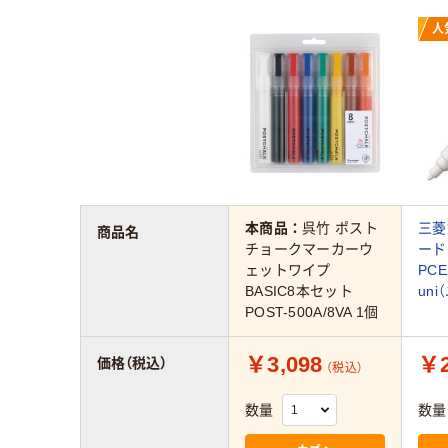
人
本商品：
呉竹 ポスト
三菱
商品名
チョークマーカーウ
ード
ェットワイプ
PCE
BASIC8本セット
uni
POST-500A/8VA 1個
￥3,098
￥2
価格（税込）
（税込）
数量
数量