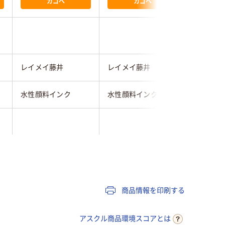
カゴへ
カゴへ
レイメイ藤井
レイメイ藤井
レイメイ
水性顔料インク
水性顔料インク
水性顔料
キャップ式
キャップ式
キャップ
シングル
シングル
商品情報を印刷する
アスクル商品環境スコアとは