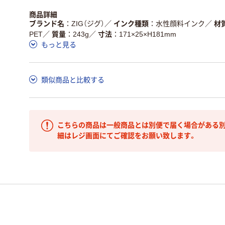
商品詳細
ブランド名
ZIG（ジグ）
／
インク種類
水性顔料インク
／
材
PET
／
質量
243g
／
寸法
171×25×H181mm
もっと見る
類似商品と比較する
こちらの商品は一般商品とは別便で届く場合がある別
細はレジ画面にてご確認をお願い致します。