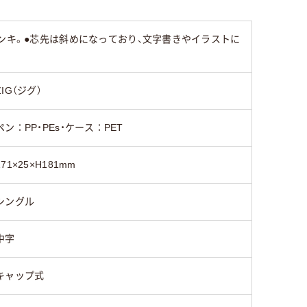
細字
極太
ンキ。●芯先は斜めになっており、文字書きやイラストに
ZIG（ジグ）
ペン：PP・PEs・ケース：PET
171×25×H181mm
シングル
中字
キャップ式