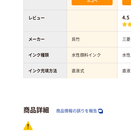
カゴへ
4.5
レビュー
メーカー
呉竹
三菱
インク種類
水性顔料インク
水性
インク充填方法
直液式
直液
タイプ
キャップ式
キャ
形状
シングル
シン
商品詳細
商品情報の誤りを報告
質量
243g