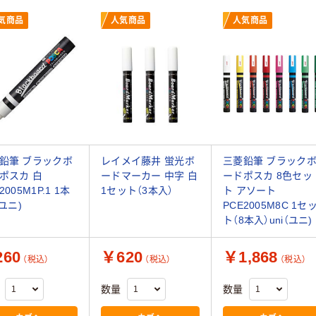
気商品
人気商品
人気商品
鉛筆 ブラックボ
レイメイ藤井 蛍光ボ
三菱鉛筆 ブラック
ポスカ 白
ードマーカー 中字 白
ードポスカ 8色セッ
2005M1P.1 1本
1セット（3本入）
ト アソート
（ユニ)
PCE2005M8C 1セ
ト（8本入）uni（ユニ)
60
￥620
￥1,868
（税込）
（税込）
（税込）
数量
数量