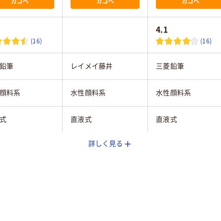
カゴへ
カゴへ
カゴへ
4.1
(16)
(16)
鉛筆
レイメイ藤井
三菱鉛筆
顔料系
水性顔料系
水性顔料系
式
直液式
直液式
詳しく見る
ップ式
キャップ式
キャップ式
グル
シングル
シングル