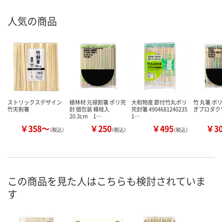
人気の商品
ストリックスデザイン
植林材 元禄割箸 ポリ完
大和物産 節付竹丸ポリ
竹 丸箸 ポ
竹天削箸
封 個包装 楊枝入
完封箸 4904681240235
ぎプロダク
20.3cm 1…
1…
￥358～
￥250
￥495
￥3
（税込）
（税込）
（税込）
この商品を見た人はこちらも検討されていま
す