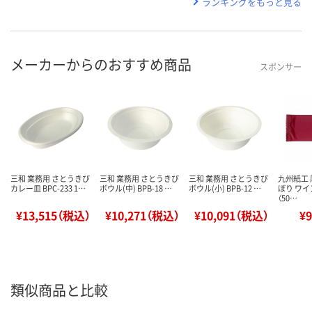
ランキングをもっと見る
メーカーからのおすすめ商品
スポンサー
三和 業務用 さとうきび
三和 業務用 さとうきび
三和 業務用 さとうきび
九州紙工
カレー皿 BPC-233 1…
ボウル(中) BPB-18 …
ボウル(小) BPB-12 …
ぼり ワイ
（50…
¥13,515（税込）
¥10,271（税込）
¥10,091（税込）
¥
類似商品と比較