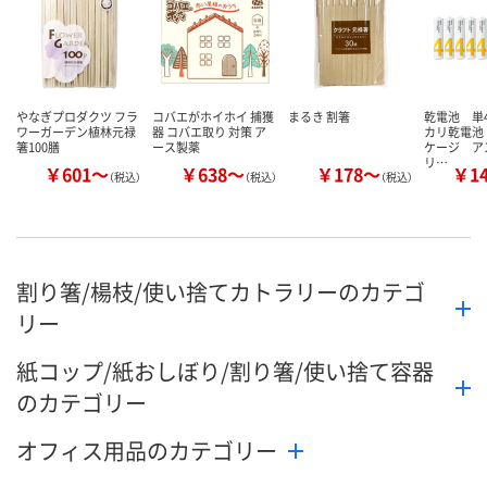
やなぎプロダクツ フラ
コバエがホイホイ 捕獲
まるき 割箸
乾電池 単
ワーガーデン植林元禄
器 コバエ取り 対策 ア
カリ乾電池
箸100膳
ース製薬
ケージ ア
リ…
￥601～
￥638～
￥178～
￥1
（税込）
（税込）
（税込）
割り箸/楊枝/使い捨てカトラリーのカテゴ
リー
紙コップ/紙おしぼり/割り箸/使い捨て容器
のカテゴリー
オフィス用品のカテゴリー