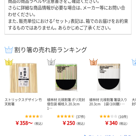
商品の商品ラベルや注意書きをご確認ください。
さらに詳細な商品情報が必要な場合は、メーカー等にお問い合
わせください。
また、販売単位における「セット」表記は、箱でのお届けをお約束
するものではありません。あらかじめご了承ください。
割り箸の売れ筋ランキング
ストリックスデザイン 竹
植林材 元禄割箸 ポリ完封
植林材 元禄割箸 箸袋入り
大
天削箸
個包装 楊枝入 20.3cm
20.3cm 1袋（100膳） …
封箸
1…
(
37件
)
(
16件
)
￥358～
￥250
￥340
（税込）
（税込）
（税込）