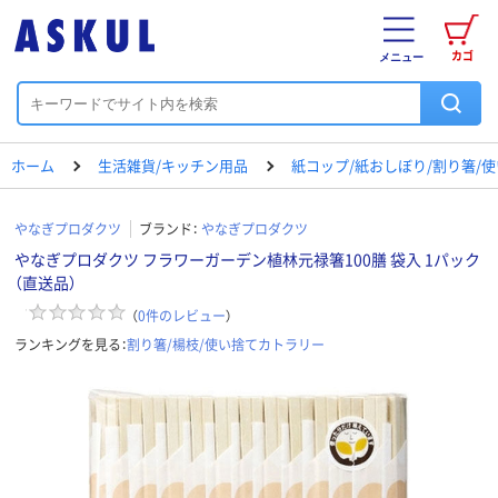
カゴ
メニュー
ホーム
生活雑貨/キッチン用品
紙コップ/紙おしぼり/割り箸/
やなぎプロダクツ
ブランド：
やなぎプロダクツ
やなぎプロダクツ フラワーガーデン植林元禄箸100膳 袋入 1パック
（直送品）
（
0
件のレビュー
）
ランキングを見る：
割り箸/楊枝/使い捨てカトラリー