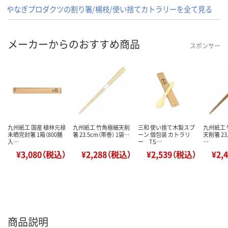
やなぎプロダクツの割り箸/楊枝/使い捨てカトラリーを全て見る
メーカーからのおすすめ商品
スポンサー
九州紙工 国産 植林元禄
九州紙工 竹角極細天削
三和 使い捨て木製スプ
九州紙工
未晒完封箸 1箱（800膳
箸 23.5cm（帯巻） 1袋…
ーン 個包装 カトラリ
天削箸 23
入…
ー TS…
…
¥3,080（税込）
¥2,288（税込）
¥2,539（税込）
¥2,
商品説明