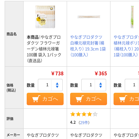
商品名
本商品：
やなぎプロ
やなぎプロダクツ
やなぎプロダ
ダクツ フラワーガ
白樺元禄完封箸（楊
植林元禄ポリ
ーデン植林元禄箸
枝入り） 19.3cm 1袋
（楊枝入り） 20
100膳 袋入 1パック
（100膳入）
1袋（100膳入）
（直送品）
￥738
￥365
数量
数量
数量
価格
(税込)
カゴへ
カゴへ
カ
評価
4.2
（
29件
）
やなぎプロダクツ
やなぎプロダクツ
やなぎプロダ
メーカー