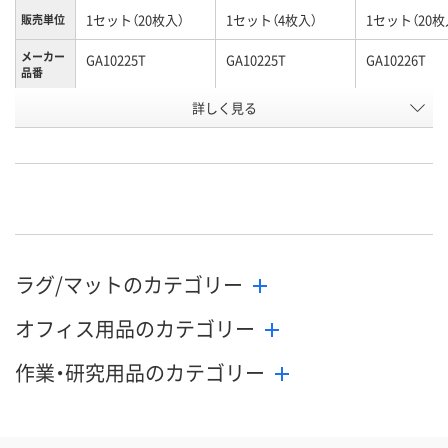
1セット（20枚入）
1セット（4枚入）
1セット（20枚
販売単位
メーカー
GA10225T
GA10225T
GA10226T
品番
お申込番
詳しく見る
AK35641
AK38456
AK37348
号
直送品
直送品
直送品
在庫
9月1日（火）まで
9月1日（火）まで
9月1日（火）ま
お届け日
数量
数量
数量
ラグ/マットのカテゴリー
カゴへ
カゴへ
カ
オフィス用品のカテゴリー
作業・研究用品のカテゴリー