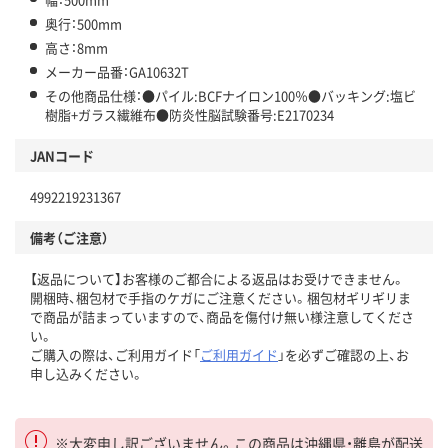
奥行：500mm
高さ：8mm
メーカー品番：GA10632T
その他商品仕様：●パイル:BCFナイロン100％●バッキング:塩ビ
樹脂+ガラス繊維布●防炎性脳試験番号:E2170234
JANコード
4992219231367
備考（ご注意）
【返品について】お客様のご都合による返品はお受けできません。
開梱時、梱包材で手指のケガにご注意ください。梱包材ギリギリま
で商品が詰まっていますので、商品を傷付け無い様注意してくださ
い。
ご購入の際は、ご利用ガイド「
ご利用ガイド
」を必ずご確認の上、お
申し込みください。
※大変申し訳ございません。この商品は沖縄県・離島が配送