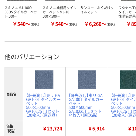
スミノエ MJ-1000
スミノエ 業務用タイル
サンコー おくだけタ
ワタナベ工
ECOS タイルカーペッ
カーペット MJ-10
イルマット
タイルカー
ト 500…
500×500…
性 防音効果
￥540～
￥540～
￥6,260～
￥8
（税込）
（税込）
（税込）
他のバリエーション
商品名
【軒先渡し】東リ GA
【軒先渡し】東リ GA
【軒先渡し】東リ
GA100T タイルカー
GA100T タイルカー
GA100T タ
ペット
ペット
ペット
500×500mm
500×500mm
500×500mm
GA10225T 1セット
GA10225T 1セット
GA10226T 
（20枚入）（直送品）
（4枚入）（直送品）
（20枚入）（直
価格
￥23,724
￥6,914
￥18
(税込)