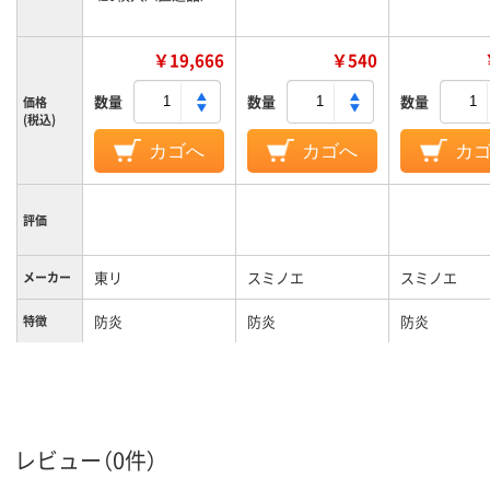
￥19,666
￥540
数量
数量
数量
価格
(税込)
カゴへ
カゴへ
カ
評価
東リ
スミノエ
スミノエ
メーカー
防炎
防炎
防炎
特徴
レビュー（0件）