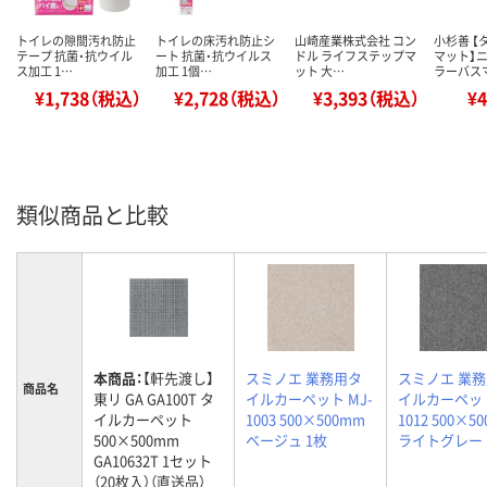
トイレの隙間汚れ防止
トイレの床汚れ防止シ
山崎産業株式会社 コン
小杉善 【
テープ 抗菌・抗ウイル
ート 抗菌・抗ウイルス
ドル ライフステップマ
マット】
ス加工 1…
加工 1個…
ット 大…
ラーバス
¥1,738（税込）
¥2,728（税込）
¥3,393（税込）
¥
類似商品と比較
本商品：
【軒先渡し】
スミノエ 業務用タ
スミノエ 業
商品名
東リ GA GA100T タ
イルカーペット MJ-
イルカーペット
イルカーペット
1003 500×500mm
1012 500×5
500×500mm
ベージュ 1枚
ライトグレー 
GA10632T 1セット
（20枚入）（直送品）