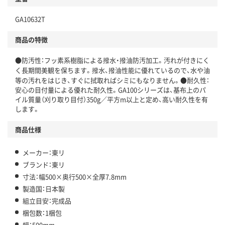
GA10632T
商品の特徴
●防汚性：フッ素系樹脂による撥水・撥油防汚加工。汚れが付きにく
く長期間美観を保ちます。撥水、撥油性能に優れているので、水や油
等の汚れをはじき、すぐに拭取ればシミにもなりません。●耐久性：
安心の目付量による優れた耐久性。GA100シリーズは、基布上のパ
イル質量（刈り取り目付）350g／平方m以上と定め、高い耐久性を有
します。
商品仕様
メーカー：東リ
ブランド：東リ
寸法：幅500×奥行500×全厚7.8mm
製造国：日本製
組立目安：完成品
梱包数：1梱包
幅：500mm