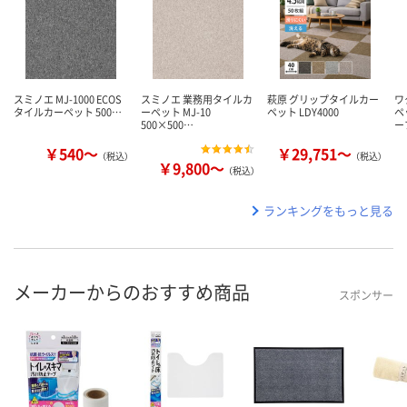
スミノエ MJ-1000 ECOS
スミノエ 業務用タイルカ
萩原 グリップタイルカー
ワ
タイルカーペット 500…
ーペット MJ-10
ペット LDY4000
ペ
500×500…
ー
￥540～
￥29,751～
（税込）
（税込）
￥9,800～
（税込）
ランキングをもっと見る
メーカーからのおすすめ商品
スポンサー