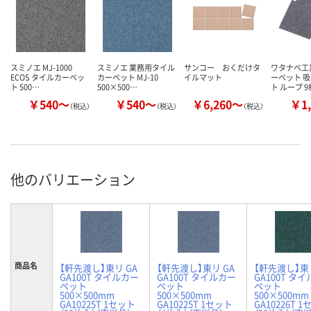
スミノエ MJ-1000
スミノエ 業務用タイル
サンコー おくだけタ
ワタナベ工
ECOS タイルカーペッ
カーペット MJ-10
イルマット
ーペット 
ト 500…
500×500…
ト ループ 
￥540～
￥540～
￥6,260～
￥1,
（税込）
（税込）
（税込）
他のバリエーション
商品名
【軒先渡し】東リ GA
【軒先渡し】東リ GA
【軒先渡し】東リ
GA100T タイルカー
GA100T タイルカー
GA100T タ
ペット
ペット
ペット
500×500mm
500×500mm
500×500mm
GA10225T 1セット
GA10225T 1セット
GA10226T 