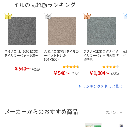
イルの売れ筋ランキング
スミノエ MJ-1000 ECOS
スミノエ 業務用タイルカ
ワタナベ工業 ワタナベ タ
萩
タイルカーペット 500…
ーペット MJ-10
イルカーペット 防汚性 防
ペ
500×500…
音効果
￥540～
（税込）
￥540～
￥1,004～
（税込）
（税込）
ランキングをもっと見る
メーカーからのおすすめ商品
スポンサー