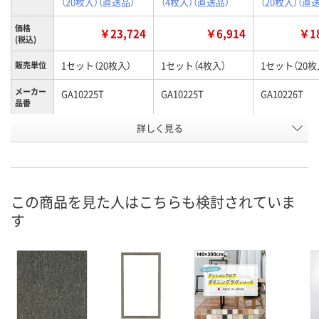
（20枚入）（直送品）
（4枚入）（直送品）
（20枚入）（直
価格
￥23,724
￥6,914
￥18
(税込)
1セット（20枚入）
1セット（4枚入）
1セット（20枚
販売単位
メーカー
GA10225T
GA10225T
GA10226T
品番
お申込番
詳しく見る
AK35641
AK38456
AK37348
号
直送品
直送品
直送品
在庫
9月1日（火）まで
9月1日（火）まで
9月1日（火）ま
お届け日
この商品を見た人はこちらも検討されていま
す
数量
数量
数量
カゴへ
カゴへ
カ