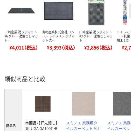
山崎産業 泥っぷマット
山崎産業株式会社 コン
山崎産業 泥っぷマット
トイレの
#6 グレー 泥落としマッ
ドル ライフステップマ
#3 グレー 泥落としマッ
ート 抗菌
ト …
ット 大…
ト…
加工 1個
¥4,011（税込）
¥3,393（税込）
¥2,856（税込）
¥2,
類似商品と比較
本商品：
【軒先渡し】
スミノエ 業務用タ
スミノエ 業
商品名
東リ GA GA100T タ
イルカーペット MJ-
イルカーペット