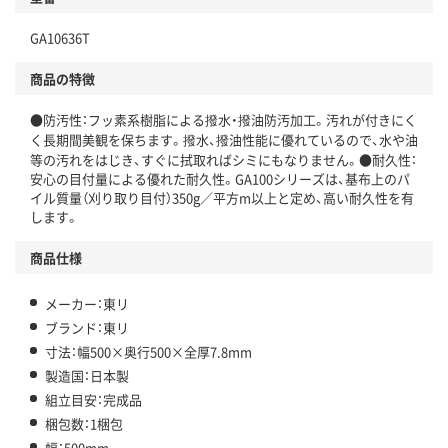
GA10636T
商品の特徴
●防汚性：フッ素系樹脂による撥水・撥油防汚加工。汚れが付きにく
く長期間美観を保ちます。撥水、撥油性能に優れているので、水や油
等の汚れをはじき、すぐに拭取ればシミにもなりません。●耐久性：
安心の目付量による優れた耐久性。GA100シリーズは、基布上のパ
イル質量（刈り取り目付）350g／平方m以上と定め、高い耐久性を有
します。
商品仕様
メーカー：東リ
ブランド：東リ
寸法：幅500×奥行500×全厚7.8mm
製造国：日本製
組立目安：完成品
梱包数：1梱包
幅：500mm