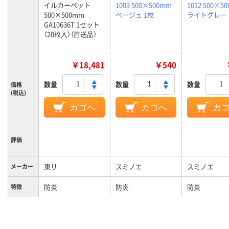
イルカーペット
1003 500×500mm
1012 500×5
500×500mm
ベージュ 1枚
ライトグレー 
GA10636T 1セット
（20枚入）（直送品）
￥18,481
￥540
数量
数量
数量
価格
(税込)
カゴへ
カゴへ
カ
評価
東リ
スミノエ
スミノエ
メーカー
防炎
防炎
防炎
特徴