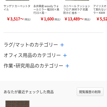
サンゲツ カーペットタ
永井興産 woody ウォ
ユニベール クッション
アイリスオ
イル
ールミラー 幅300×奥
フロア 床材ラグ 抗菌
て割れない
行15×高…
防カビ 撥水 …
ラー KWM
￥3,517～
￥1,600
￥13,489～
￥5,5
（税込）
（税込）
（税込）
ラグ/マットのカテゴリー
オフィス用品のカテゴリー
作業・研究用品のカテゴリー
あなたが最近チェックした商品
閲覧履歴の削除