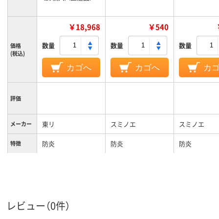
￥18,968
￥540
数量
数量
数量
価格
(税込)
カゴへ
カゴへ
カ
評価
東リ
スミノエ
スミノエ
メーカー
防炎
防炎
防炎
特徴
レビュー（0件）