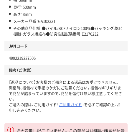
奥行：500mm
高さ：8mm
メーカー品番：GA10233T
その他商品仕様：●パイル:BCFナイロン100％●バッキング:塩ビ
樹脂+ガラス繊維布●防炎性脳試験番号:E2170232
JANコード
4992219227506
備考（ご注意）
【返品について】お客様のご都合による返品はお受けできません。
開梱時、梱包材で手指のケガにご注意ください。梱包材ギリギリま
で商品が詰まっていますので、商品を傷付け無い様注意してくださ
い。
ご購入の際は、ご利用ガイド「
ご利用ガイド
」を必ずご確認の上、お
申し込みください。
※大変申し訳ございません。この商品は沖縄県・離島が配送