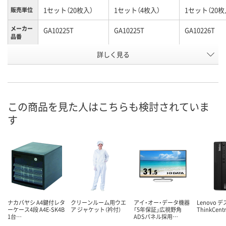
1セット（20枚入）
1セット（4枚入）
1セット（20枚
販売単位
メーカー
GA10225T
GA10225T
GA10226T
品番
お申込番
詳しく見る
AK35641
AK38456
AK37348
号
直送品
直送品
直送品
在庫
9月1日（火）まで
9月1日（火）まで
9月1日（火）ま
お届け日
この商品を見た人はこちらも検討されていま
す
数量
数量
数量
カゴへ
カゴへ
カ
ナカバヤシ A4鍵付レタ
クリーンルーム用ウエ
アイ・オー・データ機器
Lenovo 
ーケース4段 A4E-SK4B
ア ジャケット（衿付）
「5年保証」広視野角
ThinkCent
1台…
ADSパネル採用…