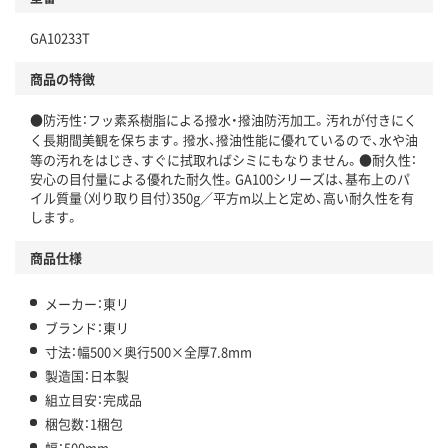
GA10233T
商品の特徴
●防汚性：フッ素系樹脂による撥水・撥油防汚加工。汚れが付きにく
く長期間美観を保ちます。撥水、撥油性能に優れているので、水や油
等の汚れをはじき、すぐに拭取ればシミにもなりません。●耐久性：
安心の目付量による優れた耐久性。GA100シリーズは、基布上のパ
イル質量（刈り取り目付）350g／平方m以上と定め、高い耐久性を有
します。
商品仕様
メーカー：東リ
ブランド：東リ
寸法：幅500×奥行500×全厚7.8mm
製造国：日本製
組立目安：完成品
梱包数：1梱包
幅：500mm