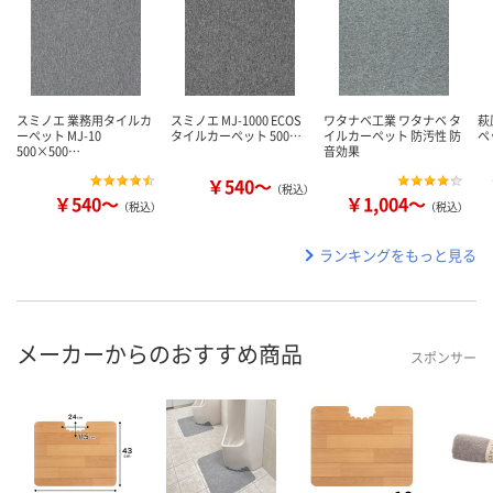
スミノエ 業務用タイルカ
スミノエ MJ-1000 ECOS
ワタナベ工業 ワタナベ タ
萩
ーペット MJ-10
タイルカーペット 500…
イルカーペット 防汚性 防
ペ
500×500…
音効果
￥540～
（税込）
￥540～
￥1,004～
（税込）
（税込）
ランキングをもっと見る
メーカーからのおすすめ商品
スポンサー