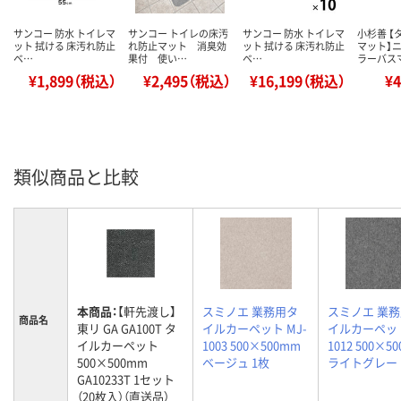
サンコー 防水 トイレマ
サンコー トイレの床汚
サンコー 防水 トイレマ
小杉善 【
ット 拭ける 床汚れ防止
れ防止マット 消臭効
ット 拭ける 床汚れ防止
マット】
ベ…
果付 使い…
ベ…
ラーバス
¥1,899（税込）
¥2,495（税込）
¥16,199（税込）
¥
類似商品と比較
本商品：
【軒先渡し】
スミノエ 業務用タ
スミノエ 業
商品名
東リ GA GA100T タ
イルカーペット MJ-
イルカーペット
イルカーペット
1003 500×500mm
1012 500×5
500×500mm
ベージュ 1枚
ライトグレー 
GA10233T 1セット
（20枚入）（直送品）