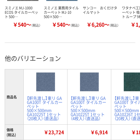
スミノエ MJ-1000
スミノエ 業務用タイル
サンコー おくだけタ
ワタナベ工
ECOS タイルカーペッ
カーペット MJ-10
イルマット
ーペット 
ト 500…
500×500…
ト ループ 
￥540～
￥540～
￥6,260～
￥1,
（税込）
（税込）
（税込）
他のバリエーション
商品名
【軒先渡し】東リ GA
【軒先渡し】東リ GA
【軒先渡し】東リ
GA100T タイルカー
GA100T タイルカー
GA100T タ
ペット
ペット
ペット
500×500mm
500×500mm
500×500mm
GA10225T 1セット
GA10225T 1セット
GA10226T 
（20枚入）（直送品）
（4枚入）（直送品）
（20枚入）（直
価格
￥23,724
￥6,914
￥18
(税込)