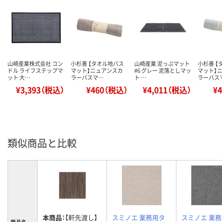
山崎産業株式会社 コン
小杉善 【タオル地バス
山崎産業 泥っぷマット
小杉善 【
ドル ライフステップマ
マット】ニュアンスカ
#6 グレー 泥落としマッ
マット】
ット 大…
ラーバスマ…
ト …
ラーバス
¥3,393（税込）
¥460（税込）
¥4,011（税込）
¥
類似商品と比較
本商品：
【軒先渡し】
スミノエ 業務用タ
スミノエ 業