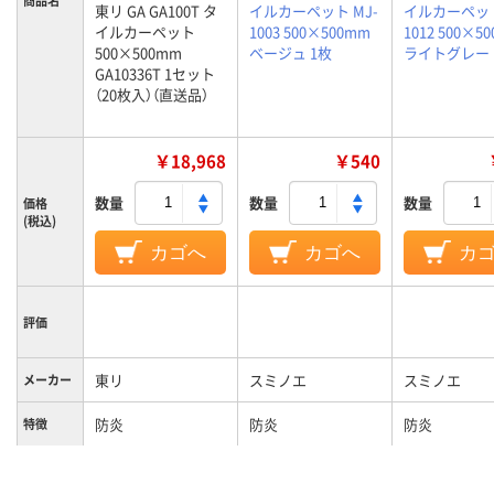
商品名
東リ GA GA100T タ
イルカーペット MJ-
イルカーペット
イルカーペット
1003 500×500mm
1012 500×5
500×500mm
ベージュ 1枚
ライトグレー 
GA10336T 1セット
（20枚入）（直送品）
￥18,968
￥540
数量
数量
数量
価格
(税込)
カゴへ
カゴへ
カ
評価
東リ
スミノエ
スミノエ
メーカー
防炎
防炎
防炎
特徴