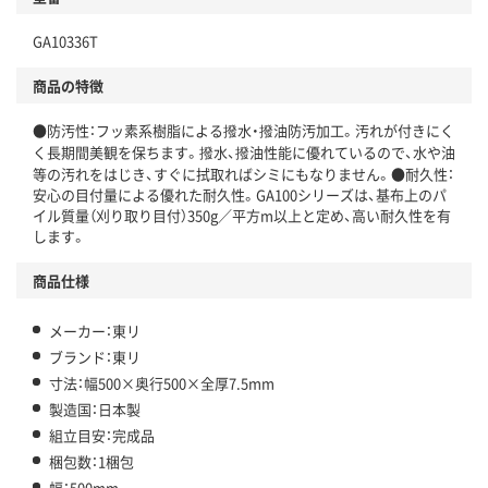
GA10336T
商品の特徴
●防汚性：フッ素系樹脂による撥水・撥油防汚加工。汚れが付きにく
く長期間美観を保ちます。撥水、撥油性能に優れているので、水や油
等の汚れをはじき、すぐに拭取ればシミにもなりません。●耐久性：
安心の目付量による優れた耐久性。GA100シリーズは、基布上のパ
イル質量（刈り取り目付）350g／平方m以上と定め、高い耐久性を有
します。
商品仕様
メーカー：東リ
ブランド：東リ
寸法：幅500×奥行500×全厚7.5mm
製造国：日本製
組立目安：完成品
梱包数：1梱包
幅：500mm