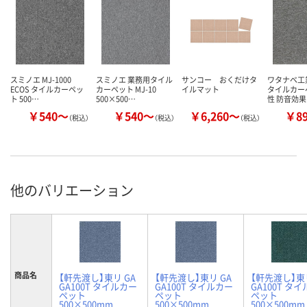
スミノエ MJ-1000
スミノエ 業務用タイル
サンコー おくだけタ
ワタナベ工
ECOS タイルカーペッ
カーペット MJ-10
イルマット
タイルカー
ト 500…
500×500…
性 防音効果
￥540～
￥540～
￥6,260～
￥8
（税込）
（税込）
（税込）
他のバリエーション
商品名
【軒先渡し】東リ GA
【軒先渡し】東リ GA
【軒先渡し】東リ
GA100T タイルカー
GA100T タイルカー
GA100T タ
ペット
ペット
ペット
500×500mm
500×500mm
500×500mm