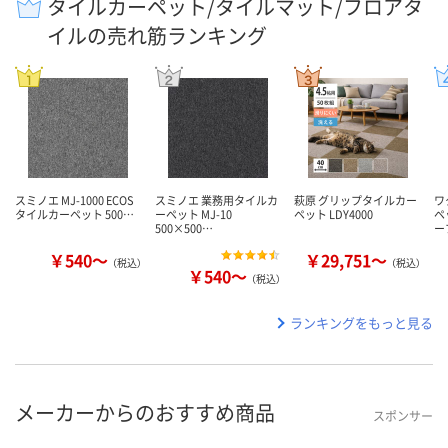
タイルカーペット/タイルマット/フロアタ
イルの売れ筋ランキング
スミノエ MJ-1000 ECOS
スミノエ 業務用タイルカ
萩原 グリップタイルカー
ワ
タイルカーペット 500…
ーペット MJ-10
ペット LDY4000
ペ
500×500…
ー
￥540～
￥29,751～
（税込）
（税込）
￥540～
（税込）
ランキングをもっと見る
メーカーからのおすすめ商品
スポンサー