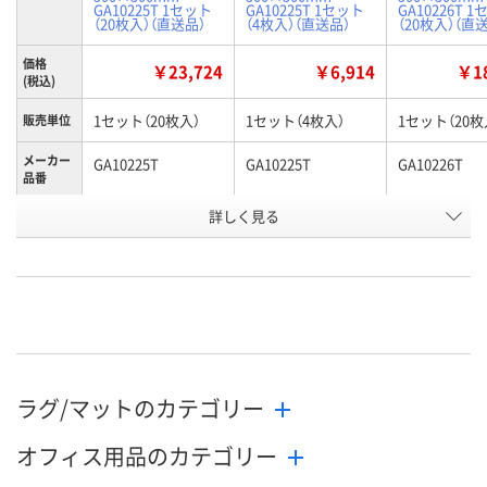
GA10225T 1セット
GA10225T 1セット
GA10226T 
（20枚入）（直送品）
（4枚入）（直送品）
（20枚入）（直
価格
￥23,724
￥6,914
￥18
(税込)
1セット（20枚入）
1セット（4枚入）
1セット（20枚
販売単位
メーカー
GA10225T
GA10225T
GA10226T
品番
お申込番
詳しく見る
AK35641
AK38456
AK37348
号
直送品
直送品
直送品
在庫
8月31日（月）まで
8月31日（月）まで
8月31日（月）
お届け日
数量
数量
数量
ラグ/マットのカテゴリー
カゴへ
カゴへ
カ
オフィス用品のカテゴリー