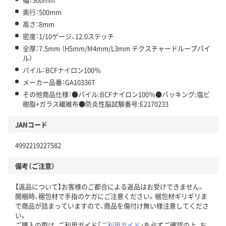
奥行：500mm
高さ：8mm
密度：1/10ゲージ、12.0ステッチ
全厚：7.5mm （H5mm/M4mm/L3mm テクスチャードループパイ
ル）
パイル：BCFナイロン100％
メーカー品番：GA10336T
その他商品仕様：●パイル:BCFナイロン100％●バッキング:塩ビ
樹脂+ガラス繊維布●防炎性脳試験番号:E2170233
JANコード
4992219227582
備考（ご注意）
【返品について】お客様のご都合による返品はお受けできません。
開梱時、梱包材で手指のケガにご注意ください。梱包材ギリギリま
で商品が詰まっていますので、商品を傷付け無い様注意してくださ
い。
ご購入の際は、ご利用ガイド「
ご利用ガイド
」を必ずご確認の上、お