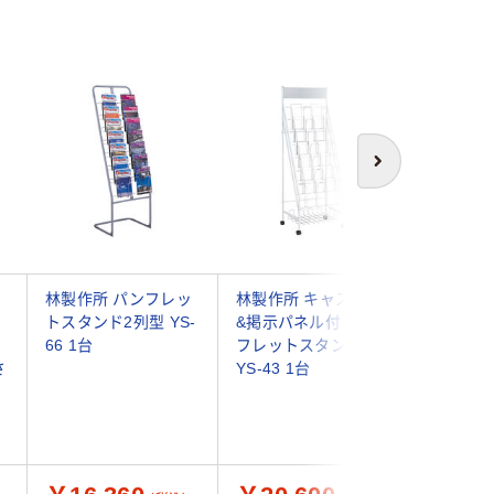
オ
次へ
林製作所 パンフレッ
林製作所 キャスター
アスクル
ッ
トスタンド2列型 YS-
&掲示パネル付きパン
ントラン
66 1台
フレットスタンド2列
ットスタン
さ
YS-43 1台
ホワイト 
400×高さ
り
台 6段 
ンド オ