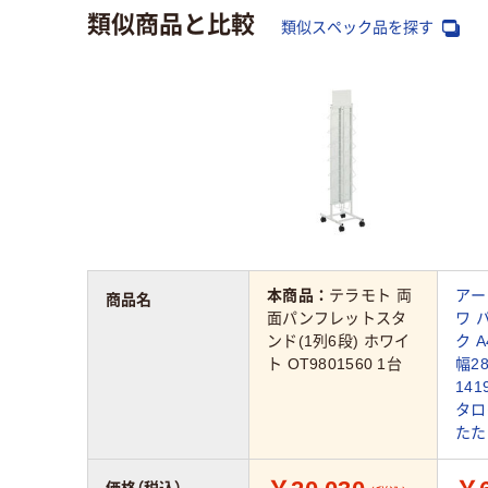
類似商品と比較
類似スペック品を探す
本商品：
テラモト 両
アー
商品名
面パンフレットスタ
ワ 
ンド(1列6段) ホワイ
ク 
ト OT9801560 1台
幅2
141
タロ
たた
価格（税込）