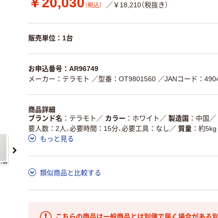
￥20,030
／￥18,210（税抜き）
（税込）
販売単位：1台
お申込番号：AR96749
メーカー：テラモト
／型番：OT9801560
／JANコード：49047
商品詳細
ブランド名
テラモト
／
カラー
ホワイト
／
製造国
中国
／
要人数：2人、必要時間：15分、必要工具：なし
／
質量
約5kg
もっと見る
類似商品と比較する
こちらの商品は一般商品とは別便で届く場合がある別