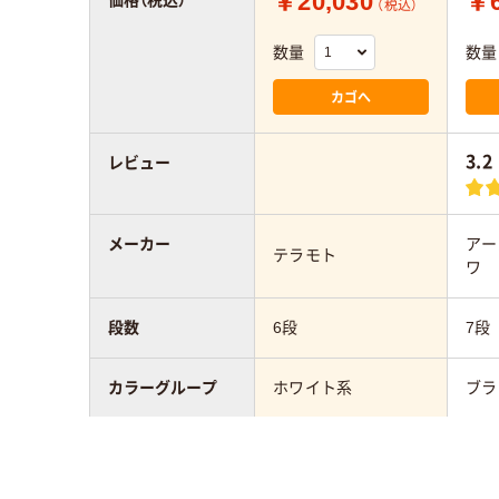
￥20,030
￥6
（税込）
数量
数量
カゴへ
3.2
レビュー
メーカー
アー
テラモト
ワ
段数
6段
7段
カラーグループ
ホワイト系
ブラ
質量
約5kg
4kg