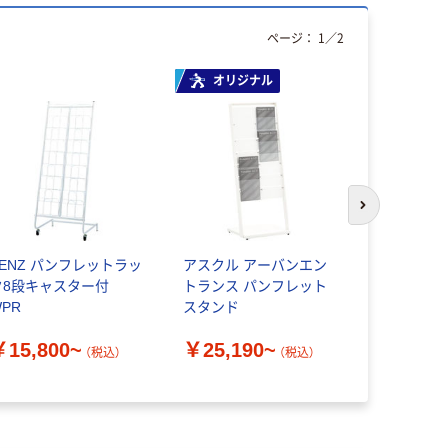
ページ：
1
／
2
オリジナル
次のスライド
KENZ パンフレットラッ
アスクル アーバンエン
林製作所 
ク8段キャスター付
トランス パンフレット
トスタンド
PR
スタンド
￥14,50
￥15,800~
￥25,190~
（税込）
（税込）