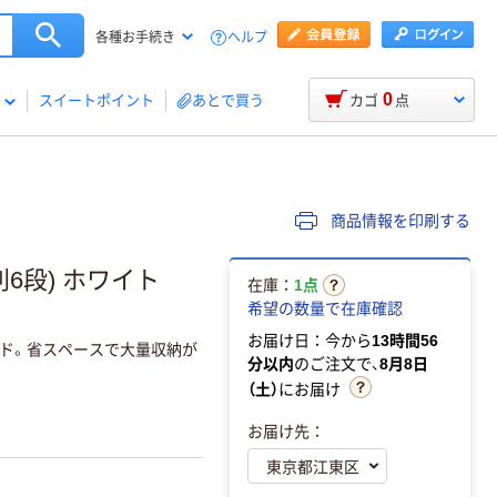
ヘルプ
各種お手続き
0
スイートポイント
あとで買う
カゴ
点
商品情報を印刷する
6段) ホワイト
在庫：
1点
希望の数量で在庫確認
お届け日：今から
13時間56
ンド。省スペースで大量収納が
分以内
のご注文で、
8月8日
（土）
にお届け
お届け先：