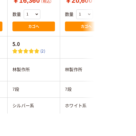
￥16,360
￥20,600
￥25,
（税込）
（税込）
数量
数量
数量
カゴへ
カゴへ
5.0
(2)
林製作所
林製作所
アスクル
7段
7段
6段
シルバー系
ホワイト系
ホワイト
9kg
7.8kg
20kg