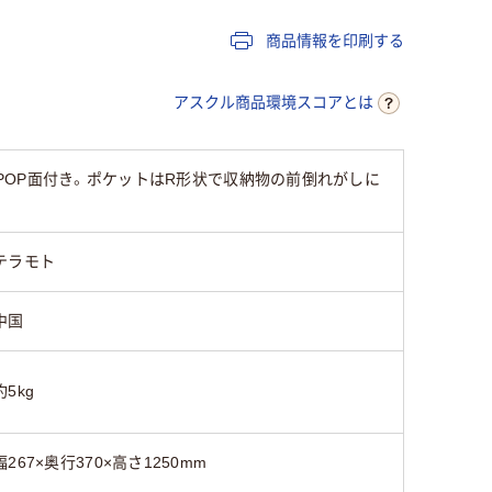
15
商品情報を印刷する
アスクル商品環境スコアとは
OP面付き。ポケットはR形状で収納物の前倒れがしに
テラモト
中国
約5kg
幅267×奥行370×高さ1250mm