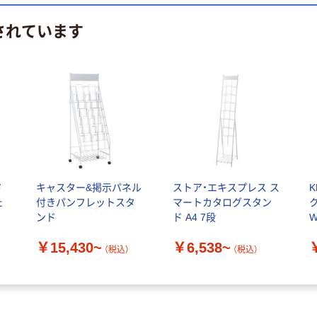
されています
ド
キャスター&掲示パネル
ストア・エキスプレス ス
た
付きパンフレットスタ
マートカタログスタン
ス
ンド
ド A4 7段
W
￥15,430~
￥6,538~
（税込）
（税込）