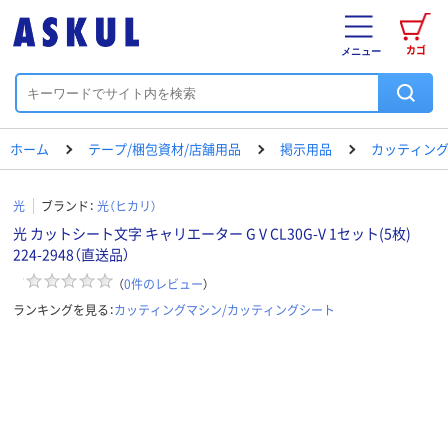
カゴ
メニュー
ホーム
テープ/梱包資材/店舗用品
掲示用品
カッティング
光
ブランド：
光（ヒカリ）
光 カットシート文字 キャリエーター G V CL30G-V 1セット(5枚)
224-2948（直送品）
（
0
件のレビュー
）
ランキングを見る：
カッティングマシン/カッティングシート