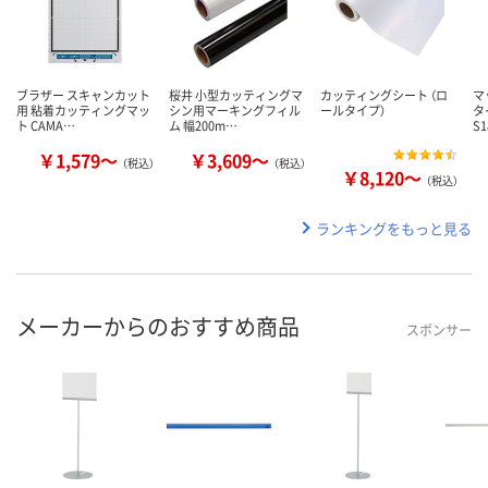
ブラザー スキャンカット
桜井 小型カッティングマ
カッティングシート （ロ
マ
用 粘着カッティングマッ
シン用マーキングフィル
ールタイプ）
タ
ト CAMA…
ム 幅200m…
S
￥1,579～
￥3,609～
（税込）
（税込）
￥8,120～
（税込）
ランキングをもっと見る
メーカーからのおすすめ商品
スポンサー