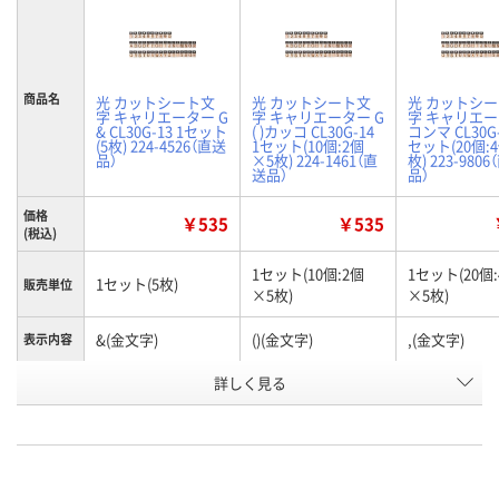
商品名
光 カットシート文
光 カットシート文
光 カットシ
字 キャリエーター G
字 キャリエーター G
字 キャリエー
& CL30G-13 1セット
( )カッコ CL30G-14
コンマ CL30G-
(5枚) 224-4526（直送
1セット(10個:2個
セット(20個:
品）
×5枚) 224-1461（直
枚) 223-980
送品）
品）
価格
￥535
￥535
(税込)
1セット(10個:2個
1セット(20個
1セット(5枚)
販売単位
×5枚)
×5枚)
&(金文字)
()(金文字)
,(金文字)
表示内容
お申込番
詳しく見る
AW49559
AW76514
AW78412
号
直送品
直送品
直送品
在庫
8月25日（火）まで
8月25日（火）まで
8月25日（火）
お届け日