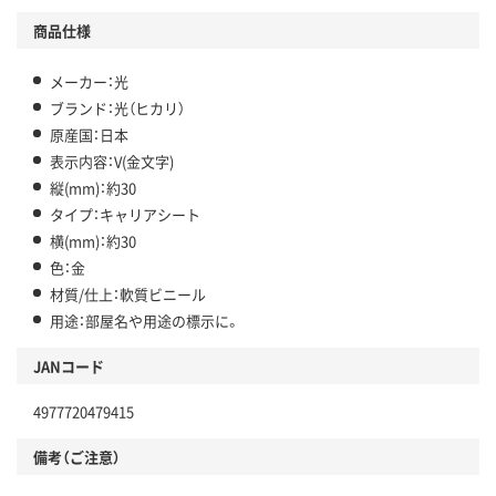
商品仕様
メーカー：光
ブランド：光（ヒカリ）
原産国：日本
表示内容：V(金文字)
縦(mm)：約30
タイプ：キャリアシート
横(mm)：約30
色：金
材質/仕上：軟質ビニール
用途：部屋名や用途の標示に。
JANコード
4977720479415
備考（ご注意）