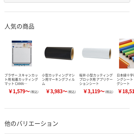
人気の商品
ブラザー スキャンカッ
小型カッティングマシ
桜井 小型カッティング
日本緑十字
ト用 粘着カッティング
ン用マーキングフィル
プロッタ用 アプリケー
ングシート
マット CAMA…
ム
ションシート
グシート
￥1,579～
￥3,983～
￥3,119～
￥18,5
（税込）
（税込）
（税込）
他のバリエーション