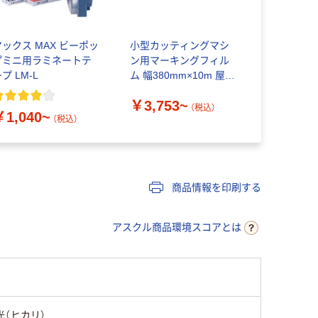
マックス MAX ビーポッ
小型カッティングマシ
プミニ用ラミネートテ
ン用マーキングフィル
プ LM-L
ム 幅380mm×10m 屋外
用
￥3,753~
（税込）
￥1,040~
（税込）
商品情報を印刷する
アスクル商品環境スコアとは
光（ヒカリ）