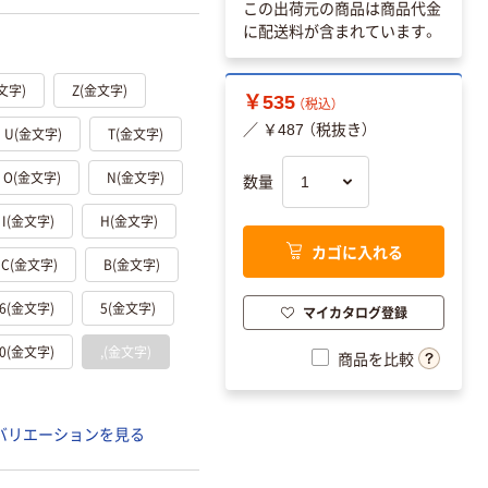
この出荷元の商品は商品代金
に配送料が含まれています。
文字)
Z(金文字)
￥535
（税込）
／ ￥487 （税抜き）
U(金文字)
T(金文字)
O(金文字)
N(金文字)
数量
I(金文字)
H(金文字)
カゴに入れる
C(金文字)
B(金文字)
6(金文字)
5(金文字)
マイカタログ登録
0(金文字)
,(金文字)
商品を比較
バリエーションを見る