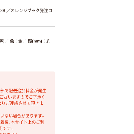
39
／オレンジブック発注コ
字)
／
色
金
／
縦(mm)
約
間部で配送追加料金が発生
もございますのでご了承く
よりご連絡させて頂きま
ていない場合があります。
着後、本サイト上のご利
能です。