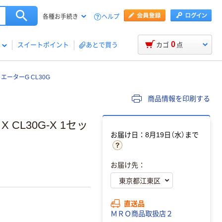
ヘルプ
各種お手続き
0
スイートポイント
あとで買う
カゴ
点
エーターG CL30G
商品情報を印刷する
CL30G-X 1セッ
お届け日：8月19日（水）まで
お届け先：
直送品
ＭＲＯ商品取扱店２