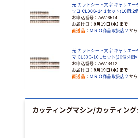
光 カットシート文字 キャリエーター
ッコ CL30G-14 1セット(10個:2
224-1461（直送品）
お申込番号
AW76514
お届け日
8月19日（水）まで
直送品
ＭＲＯ商品取扱店２
から
光 カットシート文字 キャリエータ
マ CL30G-10 1セット(20個:4個×5
9806（直送品）
お申込番号
AW78412
お届け日
8月19日（水）まで
直送品
ＭＲＯ商品取扱店２
から
カッティングマシン/カッティング