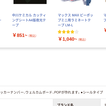
中川ケミカル カッティ
マックス MAX ビーポッ
一
ングシートA4版夜光テ
プミニ用ラミネートテ
ープ
ープ LM-L
￥851~
（税込）
￥1,040~
（税込）
ッカーナンバー、ウェルカムボード、POPが作れます。●シールタイプ
ブランド名