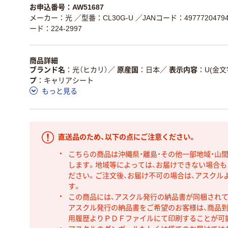
お申込番号：AW51687
メーカー：光
／型番：CL30G-U
／JANコード：49777204794
ード：224-2997
商品詳細
ブランド名
光（ヒカリ）
／
原産国
日本
／
表示内容
U(金文
プ
キャリアシート
もっと見る
直送品のため、以下の点にご注意ください。
こちらの商品は沖縄県・離島・その他一部地域・山
します。地域等によっては、お届けできない場合
ださい。ご注文後、お届け不可の場合は、アスクル
す。
この商品には、アスクル発行の納品書が同梱され
アスクル発行の納品書をご希望のお客様は、商品到
用履歴よりＰＤＦファイルにて印刷することが可