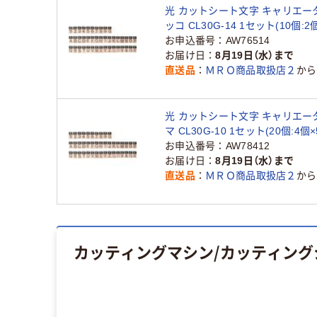
光 カットシート文字 キャリエーター
ッコ CL30G-14 1セット(10個:2
224-1461（直送品）
お申込番号
AW76514
お届け日
8月19日（水）まで
直送品
ＭＲＯ商品取扱店２
から
光 カットシート文字 キャリエータ
マ CL30G-10 1セット(20個:4個×5
9806（直送品）
お申込番号
AW78412
お届け日
8月19日（水）まで
直送品
ＭＲＯ商品取扱店２
から
カッティングマシン/カッティング