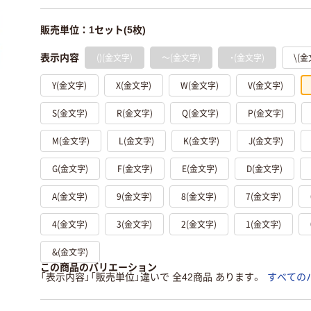
販売単位：1セット(5枚)
()(金文字)
～(金文字)
・(金文字)
\(金
表示内容
Y(金文字)
X(金文字)
W(金文字)
V(金文字)
S(金文字)
R(金文字)
Q(金文字)
P(金文字)
M(金文字)
L(金文字)
K(金文字)
J(金文字)
G(金文字)
F(金文字)
E(金文字)
D(金文字)
A(金文字)
9(金文字)
8(金文字)
7(金文字)
4(金文字)
3(金文字)
2(金文字)
1(金文字)
&(金文字)
この商品のバリエーション
「表示内容」「販売単位」違いで 全42商品 あります。
すべての