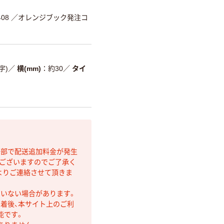
08
／オレンジブック発注コ
字)
／
横(mm)
約30
／
タイ
間部で配送追加料金が発生
もございますのでご了承く
よりご連絡させて頂きま
ていない場合があります。
着後、本サイト上のご利
能です。