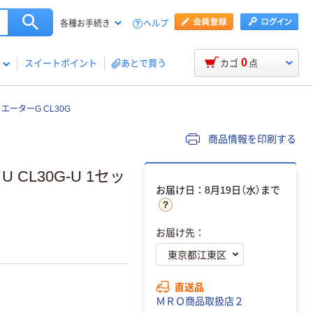
ヘルプ
各種お手続き
0
スイートポイント
あとで買う
カゴ
点
エーターG CL30G
商品情報を印刷する
CL30G-U 1セッ
お届け日：8月19日（水）まで
お届け先：
直送品
ＭＲＯ商品取扱店２