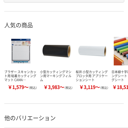
人気の商品
ブラザー スキャンカッ
小型カッティングマシ
桜井 小型カッティング
日本緑十字
ト用 粘着カッティング
ン用マーキングフィル
プロッタ用 アプリケー
ングシート
マット CAMA…
ム
ションシート
グシート
￥1,579～
￥3,983～
￥3,119～
￥18,5
（税込）
（税込）
（税込）
他のバリエーション