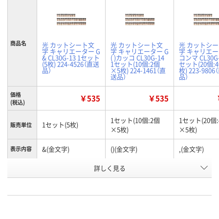
商品名
光 カットシート文
光 カットシート文
光 カットシ
字 キャリエーター G
字 キャリエーター G
字 キャリエー
& CL30G-13 1セット
( )カッコ CL30G-14
コンマ CL30G-
(5枚) 224-4526（直送
1セット(10個:2個
セット(20個:
品）
×5枚) 224-1461（直
枚) 223-980
送品）
品）
価格
￥535
￥535
(税込)
1セット(10個:2個
1セット(20個
1セット(5枚)
販売単位
×5枚)
×5枚)
&(金文字)
()(金文字)
,(金文字)
表示内容
お申込番
詳しく見る
AW49559
AW76514
AW78412
号
直送品
直送品
直送品
在庫
8月26日（水）まで
8月26日（水）まで
8月26日（水）
お届け日