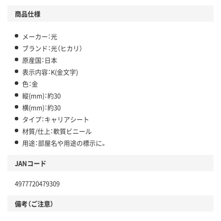
商品仕様
メーカー：光
ブランド：光（ヒカリ）
原産国：日本
表示内容：K(金文字)
色：金
縦(mm)：約30
横(mm)：約30
タイプ：キャリアシート
材質/仕上：軟質ビニール
用途：部屋名や用途の標示に。
JANコード
4977720479309
備考（ご注意）