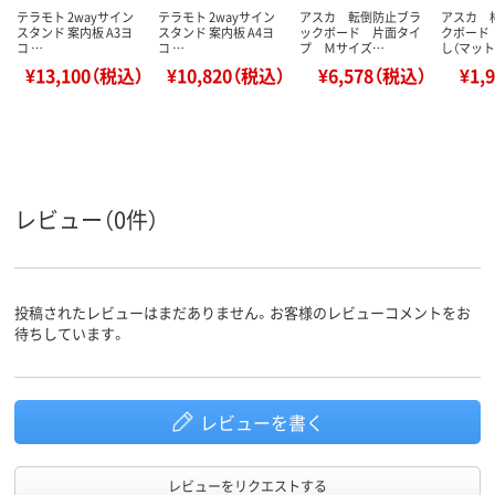
テラモト 2wayサイン
テラモト 2wayサイン
アスカ 転倒防止ブラ
アスカ 
スタンド 案内板 A3ヨ
スタンド 案内板 A4ヨ
ックボード 片面タイ
クボード
コ …
コ …
プ Ｍサイズ…
し（マッ
¥13,100（税込）
¥10,820（税込）
¥6,578（税込）
¥1,
レビュー（0件）
投稿されたレビューはまだありません。お客様のレビューコメントをお
待ちしています。
レビューを書く
レビューをリクエストする