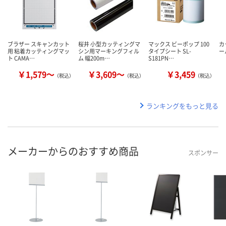
ブラザー スキャンカット
桜井 小型カッティングマ
マックス ビーポップ 100
カ
用 粘着カッティングマッ
シン用マーキングフィル
タイプシート SL-
ー
ト CAMA…
ム 幅200m…
S181PN…
￥1,579～
￥3,609～
￥3,459
（税込）
（税込）
（税込）
ランキングをもっと見る
メーカーからのおすすめ商品
スポンサー