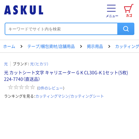
カゴ
メニュー
ホーム
テープ/梱包資材/店舗用品
掲示用品
カッティング
光
ブランド：
光（ヒカリ）
光 カットシート文字 キャリエーター G K CL30G-K 1セット(5枚)
224-7740（直送品）
（
0
件のレビュー
）
ランキングを見る：
カッティングマシン/カッティングシート