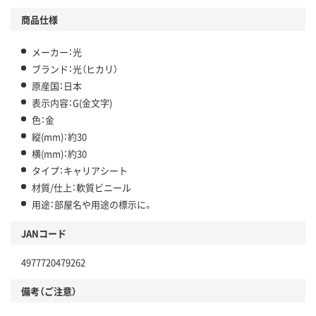
商品仕様
メーカー：光
ブランド：光（ヒカリ）
原産国：日本
表示内容：G(金文字)
色：金
縦(mm)：約30
横(mm)：約30
タイプ：キャリアシート
材質/仕上：軟質ビニール
用途：部屋名や用途の標示に。
JANコード
4977720479262
備考（ご注意）