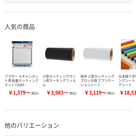
人気の商品
ブラザー スキャンカッ
小型カッティングマシ
桜井 小型カッティング
日本緑十字
ト用 粘着カッティング
ン用マーキングフィル
プロッタ用 アプリケー
ングシート
マット CAMA…
ム
ションシート
グシート
￥1,579～
￥3,983～
￥3,119～
￥18,5
（税込）
（税込）
（税込）
他のバリエーション