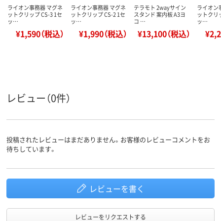
ライオン事務器 マグネ
ライオン事務器 マグネ
テラモト 2wayサイン
ライオン
ットクリップ CS-3 1セ
ットクリップ CS-2 1セ
スタンド 案内板 A3ヨ
ットクリップ
ッ…
ッ…
コ …
ッ…
¥1,590（税込）
¥1,990（税込）
¥13,100（税込）
¥2,
レビュー（0件）
投稿されたレビューはまだありません。お客様のレビューコメントをお
待ちしています。
レビューを書く
レビューをリクエストする