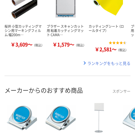
桜井 小型カッティングマ
ブラザー スキャンカット
カッティングシート （ロ
ブ
シン用マーキングフィル
用 粘着カッティングマッ
ールタイプ）
用
ム 幅200m…
ト CAMA…
ッ
￥3,609～
￥1,579～
（税込）
（税込）
￥2,581～
（税込）
ランキングをもっと見る
メーカーからのおすすめ商品
スポンサー