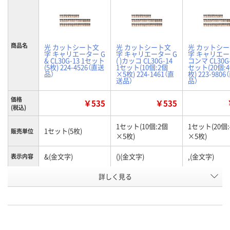
商品名
光 カットシート文
光 カットシート文
光 カットシ
字 キャリエーター G
字 キャリエーター G
字 キャリエー
& CL30G-13 1セット
( )カッコ CL30G-14
コンマ CL30G-
(5枚) 224-4526（直送
1セット(10個:2個
セット(20個:
品）
×5枚) 224-1461（直
枚) 223-980
送品）
品）
価格
￥535
￥535
(税込)
1セット(10個:2個
1セット(20個
1セット(5枚)
販売単位
×5枚)
×5枚)
&(金文字)
()(金文字)
,(金文字)
表示内容
お申込番
詳しく見る
AW49559
AW76514
AW78412
号
直送品
直送品
直送品
在庫
8月26日（水）まで
8月26日（水）まで
8月26日（水）
お届け日