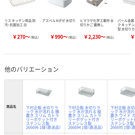
リス キッチン用品 防
アスベル Nポゼ 水切り
ヒマラヤ化学工業所 水
パール金属
汚・抗菌加工 白
切りかご 蓋無し
ク キッチン
型 水切り
￥270～
￥990～
￥2,230～
￥
（税込）
（税込）
（税込）
他のバリエーション
商品名
下村企販 水切りラ
下村企販 水切りラ
下村企販 水
ック 水が流れる 横
ック 水が流れる 縦
ック 水が流れ
置き スリム カトラ
置き スリム カトラ
置き ワイド 
リーポケット付き
リーポケット付き
リーポケット
ステンレス製
ステンレス製
ステンレス製
266696 1個（直送品）
266694 1個（直送品）
266695 1個