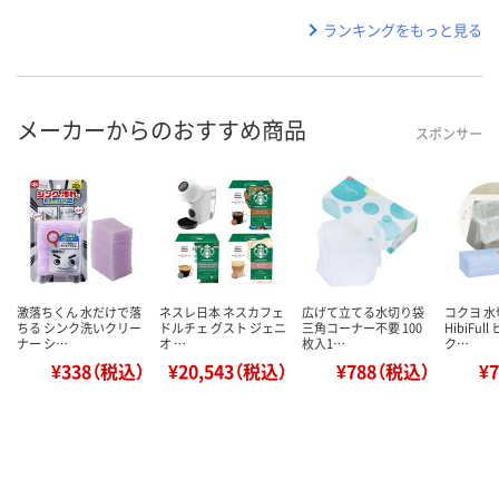
ランキングをもっと見る
メーカーからのおすすめ商品
スポンサー
激落ちくん 水だけで落
ネスレ日本 ネスカフェ
広げて立てる水切り袋
コクヨ 
ちる シンク洗いクリー
ドルチェ グスト ジェニ
三角コーナー不要 100
HibiFul
ナー シ…
オ …
枚入1…
ク…
¥338（税込）
¥20,543（税込）
¥788（税込）
¥