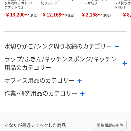
水が流れる カトラリー
切りラック
コート 水切り
レス製 水
ポケット付き …
ト HB-1…
￥13,200～
￥12,168～
￥2,168～
￥8,
（税込）
（税込）
（税込）
水切りかご/シンク周り収納のカテゴリー
ラップ/ふきん/キッチンスポンジ/キッチン
用品のカテゴリー
オフィス用品のカテゴリー
作業・研究用品のカテゴリー
あなたが最近チェックした商品
閲覧履歴の削除