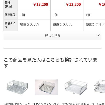
価格
￥13,200
￥13,200
￥16
(税込)
1個
1個
1個
販売単位
商品タイ
横置き スリム
縦置き スリム
縦置き ワイド
プ
お申込番
詳しく見る
HK58437
HK58430
HK58434
号
わずか
わずか
わずか
在庫
8月14日（金）
8月14日（金）
8月14日（金）
お届け日
この商品を見た人はこちらも検討されていま
す
数量
数量
数量
カゴへ
カゴへ
カ
下村企販 水切りラック
タマハシ ステンレス 水
アスベル 水切り ポゼ W
パール金属 