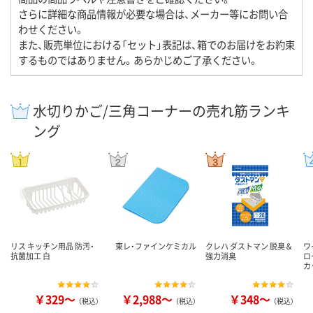
さらに詳細な商品情報が必要な場合は、メーカー等にお問い合
わせください。
また、販売単位における「セット」表記は、箱でのお届けをお約束
するものではありません。あらかじめご了承ください。
水切りかご/三角コーナーの売れ筋ランキ
ング
リス キッチン用品 防汚・
東レ・ファインケミカル
クレハ ダストマン 脱臭＆
ワ
抗菌加工 白
強力消臭
ロ
カ
￥329～
￥2,988～
￥348～
（税込）
（税込）
（税込）