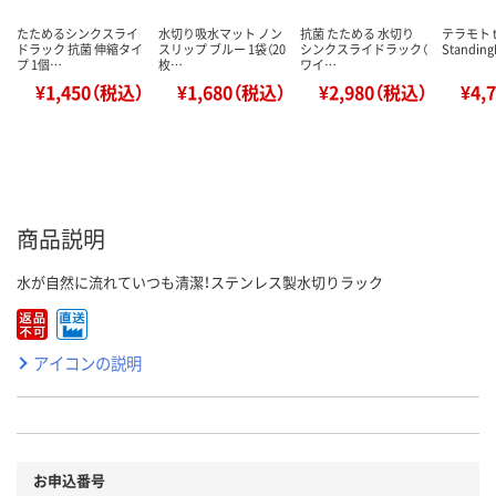
たためるシンクスライ
水切り吸水マット ノン
抗菌 たためる 水切り
テラモト t
ドラック 抗菌 伸縮タイ
スリップ ブルー 1袋（20
シンクスライドラック（
Standing
プ 1個…
枚…
ワイ…
¥1,450（税込）
¥1,680（税込）
¥2,980（税込）
¥4,
商品説明
水が自然に流れていつも清潔！ステンレス製水切りラック
アイコンの説明
お申込番号