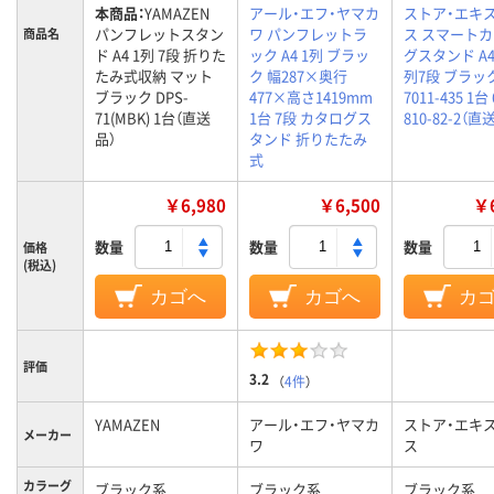
本商品：
YAMAZEN
アール・エフ・ヤマカ
ストア・エキ
パンフレットスタン
ワ パンフレットラ
ス スマート
商品名
ド A4 1列 7段 折りた
ック A4 1列 ブラッ
グスタンド A4 
たみ式収納 マット
ク 幅287×奥行
列7段 ブラッ
ブラック DPS-
477×高さ1419mm
7011-435 1台 
71(MBK) 1台（直送
1台 7段 カタログス
810-82-2（直
品）
タンド 折りたたみ
式
￥6,980
￥6,500
￥6
数量
数量
数量
価格
(税込)
カゴへ
カゴへ
カ
評価
3.2
（
4件
）
YAMAZEN
アール・エフ・ヤマカ
ストア・エキ
メーカー
ワ
ス
カラーグ
ブラック系
ブラック系
ブラック系