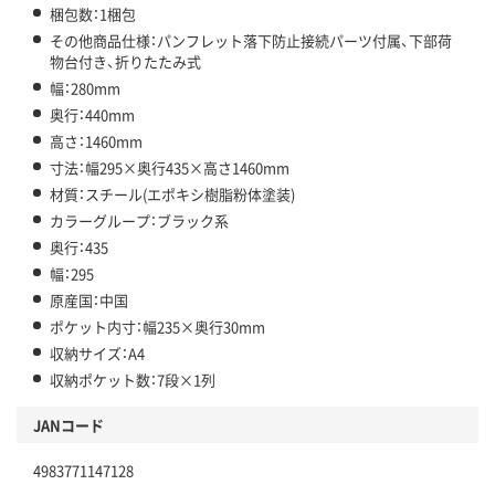
梱包数：1梱包
その他商品仕様：パンフレット落下防止接続パーツ付属、下部荷
物台付き、折りたたみ式
幅：280mm
奥行：440mm
高さ：1460mm
寸法：幅295×奥行435×高さ1460mm
材質：スチール(エポキシ樹脂粉体塗装)
カラーグループ：ブラック系
奥行：435
幅：295
原産国：中国
ポケット内寸：幅235×奥行30mm
収納サイズ：A4
収納ポケット数：7段×1列
JANコード
4983771147128