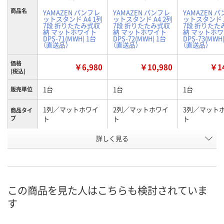
商品名
YAMAZEN パンフレ
YAMAZEN パンフレ
YAMAZEN 
ットスタンド A4 1列
ットスタンド A4 2列
ットスタンド A
7段 折りたたみ式収
7段 折りたたみ式収
7段 折りたた
納 マットホワイト
納 マットホワイト
納 マットホ
DPS-71(MWH) 1台
DPS-72(MWH) 1台
DPS-73(MWH
（直送品）
（直送品）
（直送品）
価格
￥6,980
￥10,980
￥14
(税込)
1台
1台
1台
販売単位
1列／マットホワイ
2列／マットホワイ
3列／マット
商品タイ
プ
ト
ト
ト
お申込番
詳しく見る
AWR6844
AWR6842
AWR6843
号
直送品
直送品
直送品
在庫
8月26日（水）まで
8月26日（水）まで
8月26日（水）
お届け日
この商品を見た人はこちらも検討されていま
す
数量
数量
数量