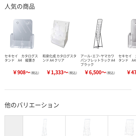
人気の商品
セキセイ カタログス
和泉化成 カタログスタ
アール・エフ・ヤマカワ
セキセイ 
タンド A4 縦置き
ンド A4 クリア
パンフレットラック A4
タンド A
ブラック
￥908～
￥1,333～
￥6,500～
￥4
（税込）
（税込）
（税込）
他のバリエーション