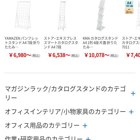
カゴへ
カゴへ
カ
YAMAZEN パンフレッ
ストア・エキスプレス
KMA カタログスタンド
ストア・エ
トスタンド A4 7段 折り
スマートカタログスタ
A4 1列 4段 片面 折りた
カタログス
たたみ…
ンド A4 7段
たみ…
7011
￥6,980～
￥6,538～
￥10,078～
￥7,4
（税込）
（税込）
（税込）
マガジンラック/カタログスタンドのカテゴ
リー
オフィスインテリア/小物家具のカテゴリー
オフィス用品のカテゴリー
作業・研究用品のカテゴリー