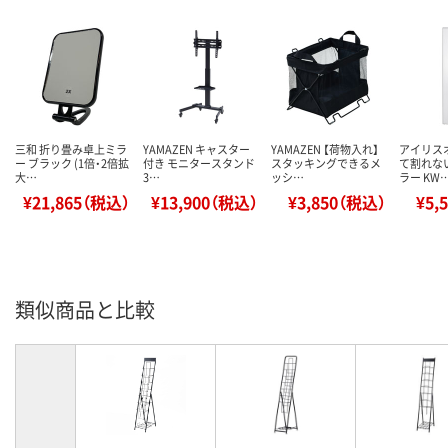
三和 折り畳み卓上ミラ
YAMAZEN キャスター
YAMAZEN 【荷物入れ】
アイリス
ー ブラック (1倍・2倍拡
付き モニタースタンド
スタッキングできるメ
て割れな
大…
3…
ッシ…
ラー KW
¥21,865（税込）
¥13,900（税込）
¥3,850（税込）
¥5,
類似商品と比較