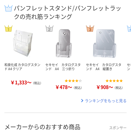
パンフレットスタンド/パンフレットラッ
クの売れ筋ランキング
和泉化成 カタログスタン
セキセイ カタログスタ
セキセイ カタログスタ
セ
ド A4 クリア
ンド A4 三つ折り
ンド A4 縦置き
ン
￥1,333～
（税込）
￥478～
￥908～
（税込）
（税込）
ランキングをもっと見る
メーカーからのおすすめ商品
スポンサー