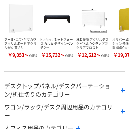
数量
数量
数量
カゴへ
カゴへ
カ
アール・エフ・ヤマカワ
Netforce ネットフォー
林製作所 アクリルデス
オリバー 
アクリルボード アクリ
ス カルム デザインベン
クパネル Dクランプ型
ション 飛沫
ル衝立 高さ6…
チ 2…
クリアフロスト
置 幅600×
￥9,053～
￥15,732～
￥12,612～
￥19,0
（税込）
（税込）
（税込）
デスクトップパネル/デスクパーテーショ
ン/机仕切りのカテゴリー
ワゴン/ラック/デスク周辺用品のカテゴリ
ー
オフィス用品のカテゴリー