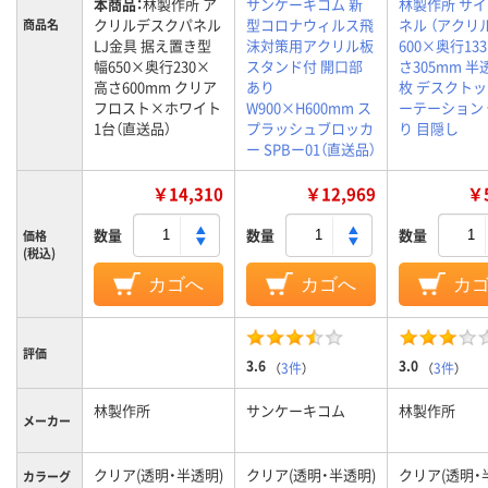
本商品：
林製作所 ア
サンケーキコム 新
林製作所 サ
クリルデスクパネル
型コロナウィルス飛
ネル （アクリ
商品名
LJ金具 据え置き型
沫対策用アクリル板
600×奥行13
幅650×奥行230×
スタンド付 開口部
さ305mm 半
高さ600mm クリア
あり
枚 デスクトッ
フロスト×ホワイト
W900×H600mm ス
ーテーション
1台（直送品）
プラッシュブロッカ
り 目隠し
ー SPBー01（直送品）
￥14,310
￥12,969
￥5
数量
数量
数量
価格
(税込)
カゴへ
カゴへ
カ
評価
3.6
3.0
（
3件
）
（
3件
）
林製作所
サンケーキコム
林製作所
メーカー
クリア(透明・半透明)
クリア(透明・半透明)
クリア(透明・
カラーグ