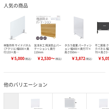
人気の商品
林製作所 サイドパネル
友澤木工 飛沫防止パー
タカラ産業 パーティシ
不二貿易 ク
（アクリル）幅600×奥
テーション L 奥行
ョン 幅400×奥行77×
クパネル 幅
行133×高…
110mm
高さ550m…
70×高さ3
￥5,000
￥2,530～
￥3,872
￥5,0
（税込）
（税込）
（税込）
他のバリエーション