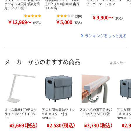
ナウィルス飛沫感染対策
（アクリル）幅600×奥行
リルパーテーション
ー
用アクリル板 …
133×高…
(
3件
)
￥9,900～
（税込）
￥12,969～
￥5,000
（税込）
（税込）
ランキングをもっと見る
メーカーからのおすすめ商品
スポンサー
オーム電機 LEDデスク
アスカ 荷物収納ワゴン
アスカ 机の落下防止バ
アスカ 
ライト ホワイト ODS-
M キャスター付き
ー 10本入り SF01 1袋
L キャス
L…
NWG0…
NWG0…
¥2,669（税込）
¥2,580（税込）
¥3,730（税込）
¥2,