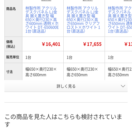
林製作所 アクリル
林製作所 アクリル
林製作所 ア
商品名
デスクパネル LJ金
デスクパネル LJ金
デスクパネル 
具 据え置き型 幅
具 据え置き型 幅
具 据え置き型
650×奥行230×高
650×奥行230×高
650×奥行23
さ600mm 透明×ホ
さ650mm クリアフ
さ650mm 
ワイト DT-650600E
ロスト×ホワイト 1
ワイト DT-650
1台（直送品）
台（直送品）
1台（直送品）
価格
￥16,401
￥17,655
￥13
(税込)
1台
1台
1台
販売単位
幅650×奥行230×
幅650×奥行230×
幅650×奥行2
寸法
高さ600mm
高さ650mm
高さ650mm
詳しく見る
パネル：透明、金具：
パネル：クリアフロ
パネル：透明、
カラー
ホワイト
スト、金具：ホワイト
ホワイト
お申込番
AX54959
AX54692
AX54961
号
この商品を見た人はこちらも検討されていま
直送品
直送品
直送品
在庫
す
9月9日（水）まで
9月9日（水）まで
9月9日（水）ま
お届け日