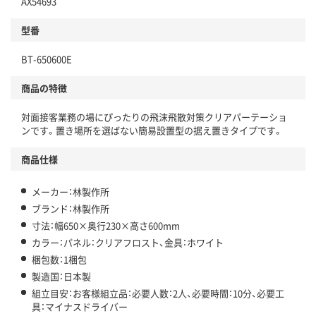
AX54693
型番
BT-650600E
商品の特徴
対面接客業務の場にぴったりの飛沫飛散対策クリアパーテーショ
ンです。置き場所を選ばない簡易設置型の据え置きタイプです。
商品仕様
メーカー：林製作所
ブランド：林製作所
寸法：幅650×奥行230×高さ600mm
カラー：パネル：クリアフロスト、金具：ホワイト
梱包数：1梱包
製造国：日本製
組立目安：お客様組立品：必要人数：2人、必要時間：10分、必要工
具：マイナスドライバー