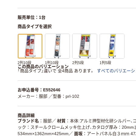
販売単位：1台
商品タイプを選択
2列10段
1列10段
2列5段
1列5段
この商品のバリエーション
「商品タイプ」違いで 全4商品 あります。
すべてのバリエーシ
お申込番号：E552646
メーカー：服部
／型番：prl-102
商品詳細
ブランド名
服部
／
材質
本体:アルミ押型材化研シルバー、
ック：スチールクロームメッキ仕上げ、カタログ厚み：20mm
534mm×1362mm×425mm
／
面坂
アートパネル白３ｍｍ 472