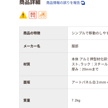
商品詳細
商品情報の誤りを報告
商品の特徴
シンプルで移動のしやす
メーカー名
服部
本体:アルミ押型材化研
材質
スト、ラック：スチー
厚み：20mmまで
面坂
アートパネル白３ｍｍ 47
質量
7.2kg