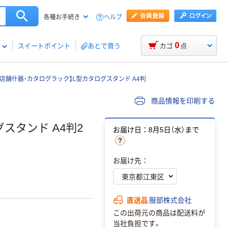
ヘルプ
各種お手続き
0
スイートポイント
あとで買う
カゴ
点
【店舗什器・カタログラック】L型カタログスタンド A4判
商品情報を印刷する
スタンド A4判2
お届け日：8月5日（水）まで
お届け先：
直送品
服部株式会社
この出荷元の商品は配送料が
当社負担です。