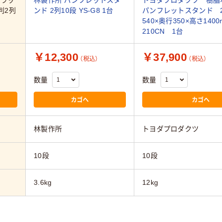
グラッ
林製作所 パンフレットスタ
トヨダプロダクツ 樹脂
判2列
ンド 2列10段 YS-G8 1台
パンフレットスタンド 
540×奥行350×高さ1400
210CN 1台
￥12,300
￥37,900
（税込）
（税込）
数量
数量
カゴへ
カゴへ
林製作所
トヨダプロダクツ
10段
10段
3.6kg
12kg