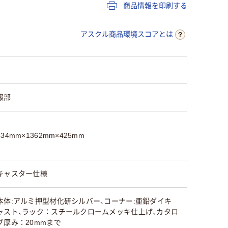
商品情報を印刷する
アスクル商品環境スコアとは
服部
534mm×1362mm×425mm
キャスター仕様
本体:アルミ押型材化研シルバー、コーナー:亜鉛ダイキ
ャスト、ラック：スチールクロームメッキ仕上げ、カタロ
グ厚み：20mmまで