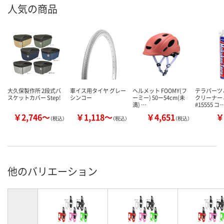
人気の商品
大久保製作所 2段式バ
車イス用タイヤ グレー
ヘルメット FOOMY(フ
テラパーツ
スケットカバー Step!
シンコー
ーミー) 50ー54cm(未
クリーナー 8
満) …
#15555 コ
￥2,746～
￥1,118～
￥4,651
￥
（税込）
（税込）
（税込）
他のバリエーション