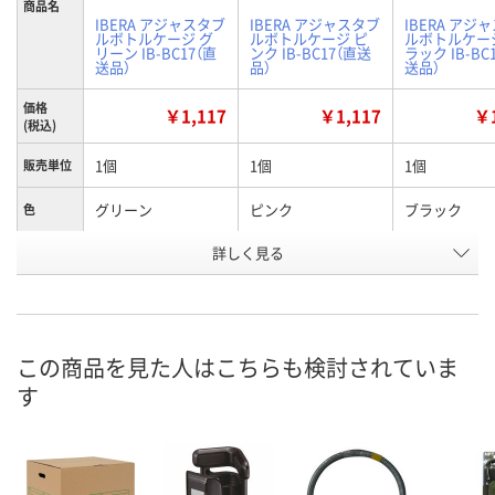
商品名
IBERA アジャスタブ
IBERA アジャスタブ
IBERA アジ
ルボトルケージ グ
ルボトルケージ ピ
ルボトルケー
リーン IB-BC17（直
ンク IB-BC17（直送
ラック IB-BC
送品）
品）
送品）
価格
￥1,117
￥1,117
￥1
(税込)
1個
1個
1個
販売単位
グリーン
ピンク
ブラック
色
お申込番
詳しく見る
E600158
E600156
E600160
号
直送品
直送品
直送品
在庫
8月20日（木）まで
8月20日（木）
お届け日
この商品を見た人はこちらも検討されていま
す
数量
数量
メーカー都合により
販売停止中です
カゴへ
カ