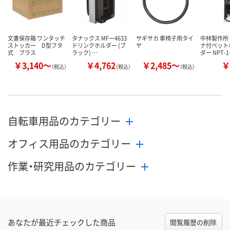
文書保存箱 ワンタッチ
タナックス MFー4633
サギサカ 車椅子用タイ
中林製作所 
ストッカー D型フタ
ドリンクホルダー (ブ
ヤ
ナ付ペット
式 プラス
ラック) …
ダー NPT-
￥3,140～
￥4,762
￥2,485～
￥
（税込）
（税込）
（税込）
自転車用品のカテゴリー
オフィス用品のカテゴリー
作業・研究用品のカテゴリー
あなたが最近チェックした商品
閲覧履歴の削除