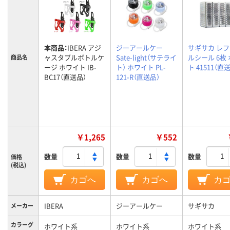
本商品：
IBERA アジ
ジーアールケー
サギサカ レ
ャスタブルボトルケ
Sate-light（サテライ
ルシール 6枚
商品名
ージ ホワイト IB-
ト） ホワイト PL-
ト 41511（直
BC17（直送品）
121-R（直送品）
￥1,265
￥552
数量
数量
数量
価格
(税込)
カゴへ
カゴへ
カ
IBERA
ジーアールケー
サギサカ
メーカー
カラーグ
ホワイト系
ホワイト系
ホワイト系