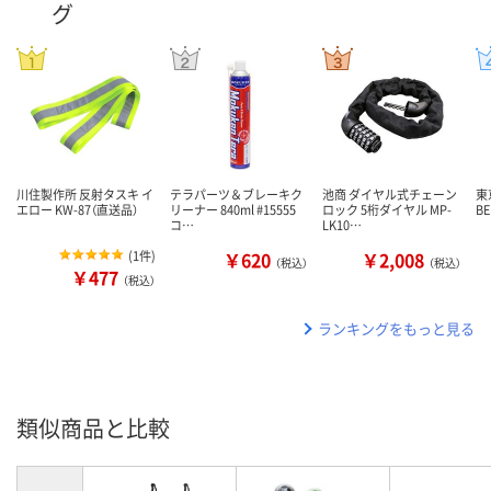
グ
川住製作所 反射タスキ イ
テラパーツ＆ブレーキク
池商 ダイヤル式チェーン
東
エロー KW-87（直送品）
リーナー 840ml #15555
ロック 5桁ダイヤル MP-
BE
コ…
LK10…
(
1件
)
￥620
￥2,008
（税込）
（税込）
￥477
（税込）
ランキングをもっと見る
類似商品と比較