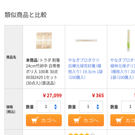
類似商品と比較
商品名
本商品：
トラダ 割箸
やなぎプロダクツ
やなぎプロダ
24cm竹卵中 白帯巻
白樺元禄完封箸（楊
植林元禄ポリ
ポリ入 100本 30点
枝入り） 19.3cm 1袋
（楊枝入り） 20
00382429 1セット
（100膳入）
1袋（100膳入）
(30点入)（直送品）
￥27,099
￥365
数量
数量
数量
価格
(税込)
カゴへ
カゴへ
カ