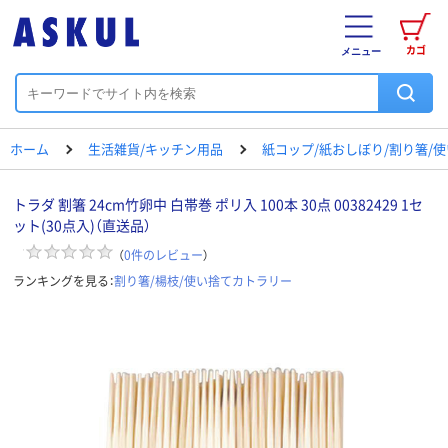
カゴ
メニュー
ホーム
生活雑貨/キッチン用品
紙コップ/紙おしぼり/割り箸/
トラダ 割箸 24cm竹卵中 白帯巻 ポリ入 100本 30点 00382429 1セ
ット(30点入)（直送品）
（
0
件のレビュー
）
ランキングを見る：
割り箸/楊枝/使い捨てカトラリー