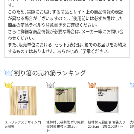
す。
このため、実際にお届けする商品とサイト上の商品情報の表記
が異なる場合がございますので、ご使用前には必ずお届けした
商品の商品ラベルや注意書きをご確認ください。
さらに詳細な商品情報が必要な場合は、メーカー等にお問い合
わせください。
また、販売単位における「セット」表記は、箱でのお届けをお約束
するものではありません。あらかじめご了承ください。
割り箸の売れ筋ランキング
ストリックスデザイン 竹
植林材 元禄割箸 ポリ完封
植林材 元禄割箸 箸袋入り
大
天削箸
個包装 楊枝入 20.3cm
20.3cm 1袋（100膳） …
封箸
1…