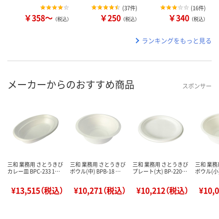
(
37件
)
(
16件
)
￥358～
￥250
￥340
（税込）
（税込）
（税込）
ランキングをもっと見る
メーカーからのおすすめ商品
スポンサー
三和 業務用 さとうきび
三和 業務用 さとうきび
三和 業務用 さとうきび
三和 業務
カレー皿 BPC-233 1…
ボウル(中) BPB-18 …
プレート(大) BP-220…
ボウル(小) 
¥13,515（税込）
¥10,271（税込）
¥10,212（税込）
¥10,