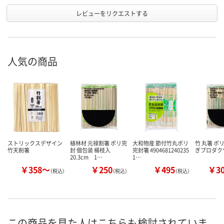
レビューをリクエストする
人気の商品
ストリックスデザイン
植林材 元禄割箸 ポリ完
大和物産 節付竹丸ポリ
竹 丸箸 ポ
竹天削箸
封 個包装 楊枝入
完封箸 4904681240235
ぎプロダク
20.3cm 1…
1…
￥358～
￥250
￥495
￥3
（税込）
（税込）
（税込）
この商品を見た人はこちらも検討されていま