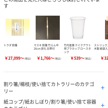
す
トラダ 割箸
マスキ 割箸 竹らん中
竹内産業 テイクアウト
ストリック
26cm 炭化 白帯付
用プラカップ ロースタ
木製 紙袋
ック
￥27,099～
￥1,766～
￥539～
￥3
（税込）
（税込）
（税込）
割り箸/楊枝/使い捨てカトラリーのカテゴ
リー
紙コップ/紙おしぼり/割り箸/使い捨て容器