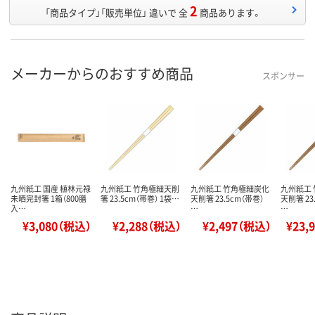
2
「商品タイプ」「販売単位」 違いで 全
商品あります。
メーカーからのおすすめ商品
スポンサー
九州紙工 国産 植林元禄
九州紙工 竹角極細天削
九州紙工 竹角極細炭化
九州紙工
未晒完封箸 1箱（800膳
箸 23.5cm（帯巻） 1袋…
天削箸 23.5cm（帯巻）
天削箸 23
入…
…
…
¥3,080（税込）
¥2,288（税込）
¥2,497（税込）
¥23,