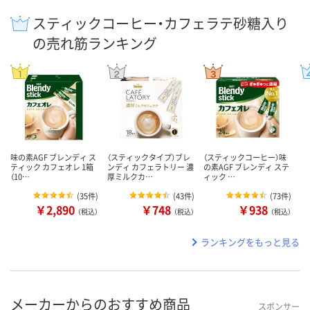
スティックコーヒー・カフェラテ砂糖入り
の売れ筋ランキング
味の素AGF ブレンディ ス
（スティックタイプ）ブレ
（スティックコーヒー）味
ティック カフェオレ 1箱
ンディ カフェラトリー 濃
の素AGF ブレンディ ステ
（10…
厚ミルクカ…
ィック …
(
35件
)
(
43件
)
(
73件
)
￥2,890
￥748
￥938
（税込）
（税込）
（税込）
ランキングをもっと見る
メーカーからのおすすめ商品
スポンサー