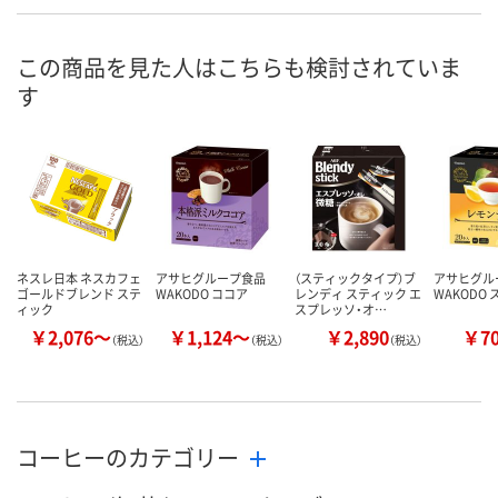
お申込番
EW80885
EW79631
EW80823
号
この商品を見た人はこちらも検討されていま
1点
9点
あり
在庫
す
8月7日（金）
8月7日（金）
8月7日（金）
お届け日
数量
数量
数量
カゴへ
カゴへ
カ
ネスレ日本 ネスカフェ
アサヒグループ食品
（スティックタイプ）ブ
アサヒグル
ゴールドブレンド ステ
WAKODO ココア
レンディ スティック エ
WAKODO
ィック
スプレッソ・オ…
￥2,076～
￥1,124～
￥2,890
￥7
（税込）
（税込）
（税込）
コーヒーのカテゴリー