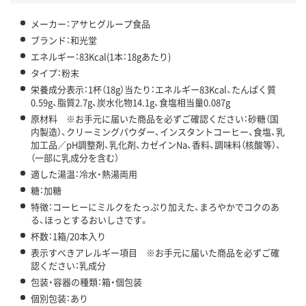
メーカー：アサヒグループ食品
ブランド：和光堂
エネルギー：83Kcal(1本：18gあたり)
タイプ：粉末
栄養成分表示：1杯（18g）当たり：エネルギー83Kcal、たんぱく質
0.59g、脂質2.7g、炭水化物14.1g、食塩相当量0.087g
原材料 ※お手元に届いた商品を必ずご確認ください：砂糖（国
内製造）、クリーミングパウダー、インスタントコーヒー、食塩、乳
加工品／pH調整剤、乳化剤、カゼインNa、香料、調味料（核酸等）、
（一部に乳成分を含む）
適した湯温：冷水・熱湯両用
糖：加糖
特徴：コーヒーにミルクをたっぷり加えた、まろやかでコクのあ
る、ほっとするおいしさです。
杯数：1箱/20本入り
表示すべきアレルギー項目 ※お手元に届いた商品を必ずご確
認ください：乳成分
包装・容器の種類：箱・個包装
個別包装：あり