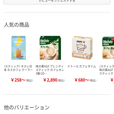
レビューをリクエストする
人気の商品
（スティック） ネスレ日
味の素AGF ブレンディ
ドトール カフェタイム
（スティッ
本 ネスカフェ クーラー
スティック カフェオレ
味の素AGF
1箱（10…
スティック
￥258～
￥2,890
￥680～
￥
（税込）
（税込）
（税込）
他のバリエーション