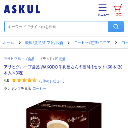
カゴ
メニュー
ホーム
飲料/食品/ギフト/お酒
コーヒー/紅茶/ココア
コ
アサヒグループ食品
ブランド：
和光堂
アサヒグループ食品 WAKODO 牛乳屋さんの珈琲 1セット（60本：20
本入×3箱）
4.8
（
5
件のレビュー
）
ランキングを見る：
コーヒー