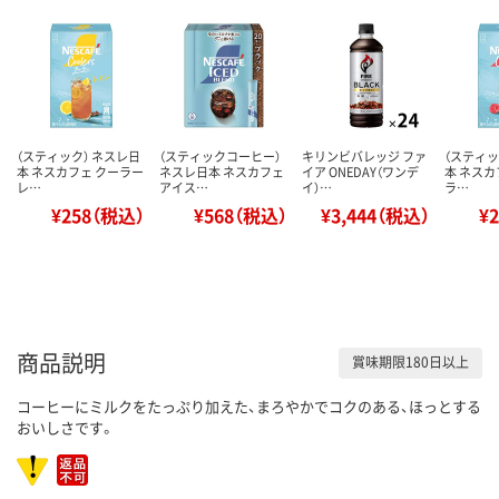
（スティック） ネスレ日
（スティックコーヒー）
キリンビバレッジ ファ
（スティッ
本 ネスカフェ クーラー
ネスレ日本 ネスカフェ
イア ONEDAY（ワンデ
本 ネスカ
レ…
アイス…
イ）…
ラ…
¥258（税込）
¥568（税込）
¥3,444（税込）
¥
商品説明
賞味期限180日以上
コーヒーにミルクをたっぷり加えた、まろやかでコクのある、ほっとする
おいしさです。