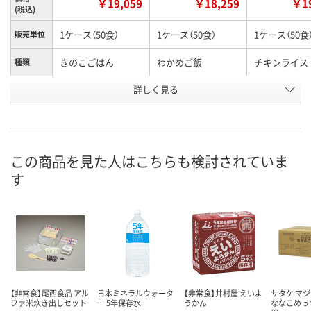
￥19,059
￥18,259
￥19
(税込)
1ケース（50食）
1ケース（50食）
1ケース（50食
販売単位
きのこごはん
わかめご飯
チキンライス
種類
お申込番
詳しく見る
H898816
H899497
H898815
号
直送品
直送品
直送品
在庫
8月28日（金）まで
8月28日（金）
お届け日
この商品を見た人はこちらも検討されていま
す
数量
数量
お取り扱い終了しま
した
カゴへ
カ
【非常食】尾西食品 アル
日本ミネラルウォータ
【非常食】井村屋 えいよ
サタケ マ
ファ米炊き出しセット
ー 5年保存水
うかん
ななこめっ