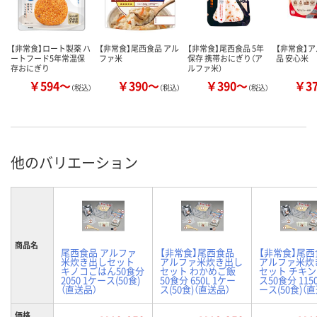
【非常食】ロート製薬 ハ
【非常食】尾西食品 アル
【非常食】尾西食品 5年
【非常食】
ートフード5年常温保
ファ米
保存 携帯おにぎり（ア
品 安心米
存おにぎり
ルファ米）
￥594～
￥390～
￥390～
￥3
（税込）
（税込）
（税込）
他のバリエーション
商品名
尾西食品 アルファ
【非常食】尾西食品
【非常食】尾西
米炊き出しセット
アルファ米炊き出し
アルファ米炊
キノコごはん50食分
セット わかめご飯
セット チキ
2050 1ケース(50食)
50食分 650L 1ケー
ス50食分 1150
（直送品）
ス(50食)（直送品）
ース(50食)（
価格