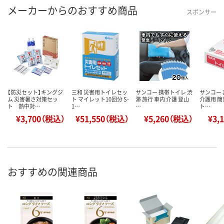
メーカーからのおすすめ商品
スポンサー
【防災セット】キングジ
三和 災害用トイレセッ
サンコー 携帯トイレ 渋
サンコー 
ム 災害暑さ対策セッ
ト マイレット10回分 S-
滞 旅行 車内 介護 登山
介護用 簡
ト 熱中対…
1…
…
ト…
¥3,700（税込）
¥51,550（税込）
¥5,260（税込）
¥3,
おすすめの関連商品