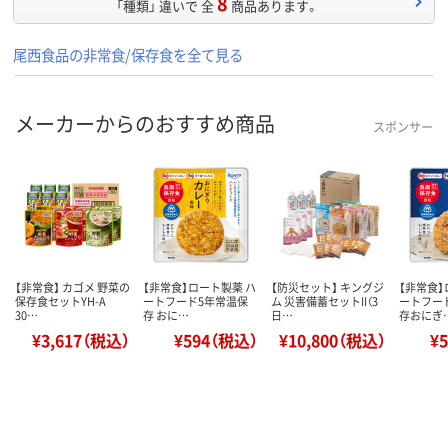
8
「種類」 違いで 全
商品あります。
尾西食品の非常食/保存食を全て見る
メーカーからのおすすめ商品
スポンサー
【非常食】 カゴメ 野菜の
【非常食】ロート製薬 ハ
【防災セット】 キングジ
【非常食】
保存食セットYH-A
ートフード5年常温保
ム 災害備蓄セットII（3
ートフー
30…
存 おに…
日…
存おにぎ
¥3,617（税込）
¥594（税込）
¥10,800（税込）
¥