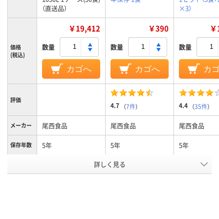
（直送品）
×3）
￥19,412
￥390
￥1
数量
数量
数量
価格
(税込)
カゴへ
カゴへ
カ
評価
4.7
4.4
（
7件
）
（
35件
）
尾西食品
尾西食品
尾西食品
メーカー
5年
5年
5年
保存年数
アレルギ
詳しく見る
アレルギー物質28項
アレルギー物質28項
ー物質不
目不使用
目不使用
使用
アスクル
商品環境
スコア