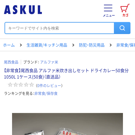
カゴ
メニュー
ホーム
生活雑貨/キッチン用品
防犯・防災用品
非常食/保
尾西食品
ブランド：
アルファ米
【非常食】尾西食品 アルファ米炊き出しセット ドライカレー50食分
1050L 1ケース(50食)（直送品）
（
0
件のレビュー
）
ランキングを見る：
非常食/保存食