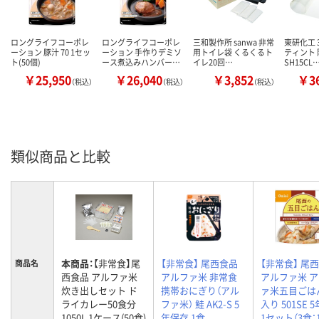
ロングライフコーポレ
ロングライフコーポレ
三和製作所 sanwa 非常
東研化工 
ーション 豚汁 70 1セッ
ーション 手作りデミソ
用トイレ袋 くるくるト
ティント
ト(50個)
ース煮込みハンバー…
イレ20回…
SH15CL
￥25,950
￥26,040
￥3,852
￥36
（税込）
（税込）
（税込）
類似商品と比較
本商品：
【非常食】尾
【非常食】 尾西食品
【非常食】 尾
商品名
西食品 アルファ米
アルファ米 非常食
アルファ米 
炊き出しセット ド
携帯おにぎり（アル
ァ米五目ごは
ライカレー50食分
ファ米） 鮭 AK2-S 5
入り 501SE 
1050L 1ケース(50食)
年保存 1食
1セット（3食：