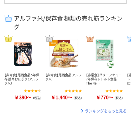
アルファ米/保存食 麺類の売れ筋ランキン
グ
【非常食】尾西食品 5年保
【非常食】尾西食品 アルフ
【非常食】グリーンケミー
【
存 携帯おにぎり（アルフ
ァ米
7年保存レトルト食品
ト
ァ米）
The Ne…
に
￥390～
￥1,440～
￥770～
（税込）
（税込）
（税込）
ランキングをもっと見る