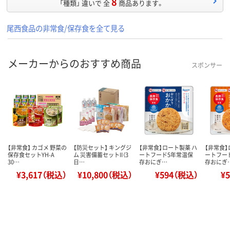
8
「種類」 違いで 全
商品あります。
尾西食品の非常食/保存食を全て見る
メーカーからのおすすめ商品
スポンサー
【非常食】 カゴメ 野菜の
【防災セット】 キングジ
【非常食】ロート製薬 ハ
【非常食】
保存食セットYH-A
ム 災害備蓄セットII（3
ートフード5年常温保
ートフー
30…
日…
存おにぎ…
存おにぎ
¥3,617（税込）
¥10,800（税込）
¥594（税込）
¥