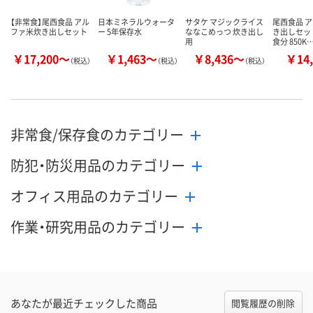
【非常食】尾西食品 アル
日本ミネラルウォータ
サタケ マジックライス
尾西食品 
ファ米炊き出しセット
ー 5年保存水
ななこめっつ 炊き出し
き出しセット
用
食分 850K
￥17,200～
￥1,463～
￥8,436～
￥14,
（税込）
（税込）
（税込）
非常食/保存食のカテゴリー
防犯・防災用品のカテゴリー
オフィス用品のカテゴリー
作業・研究用品のカテゴリー
あなたが最近チェックした商品
閲覧履歴の削除