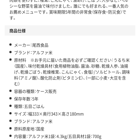
シーな野菜を醤油で味付けました。誰にでも好まれる、一番人気の
お薦めメニューです。賞味期限5年間の非常食（保存食・防災食）で
す。
商品仕様
メーカー：尾西食品
ブランド：アルファ米
原材料 ※お手元に届いた商品を必ずご確認ください：うるち米
（国産）、味付乾燥具材（食用植物油脂、醤油、砂糖、乾燥人参、油揚
げ、乾燥ごぼう、乾燥椎茸、こんにゃく、食塩）/ソルビトール、調味
料（アミノ酸）、酸化防止剤（ビタミンE）、（一部に小麦・大豆を含
む）
容器の種類：ケース販売
保存年数：5年
種類：五目ごはん
サイズ：幅333×奥行343×高さ180mm
ブランド：アルファ米
原料原産地：国産
内容量：アルファ米1袋：4.3kg/五目具材1袋：700g