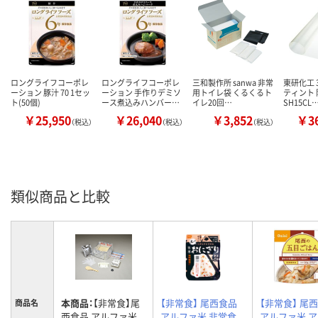
ロングライフコーポレ
ロングライフコーポレ
三和製作所 sanwa 非常
東研化工 
ーション 豚汁 70 1セッ
ーション 手作りデミソ
用トイレ袋 くるくるト
ティント
ト(50個)
ース煮込みハンバー…
イレ20回…
SH15CL
￥25,950
￥26,040
￥3,852
￥36
（税込）
（税込）
（税込）
類似商品と比較
本商品：
【非常食】尾
【非常食】 尾西食品
【非常食】 尾
商品名
西食品 アルファ米
アルファ米 非常食
アルファ米 