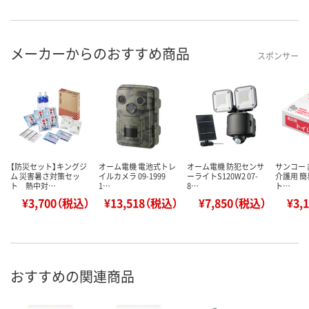
メーカーからのおすすめ商品
スポンサー
【防災セット】キングジ
オーム電機 電池式トレ
オーム電機 防犯センサ
サンコー 
ム 災害暑さ対策セッ
イルカメラ 09-1999
ーライトS120W2 07-
介護用 簡
ト 熱中対…
1…
8…
ト…
¥3,700（税込）
¥13,518（税込）
¥7,850（税込）
¥3,
おすすめの関連商品