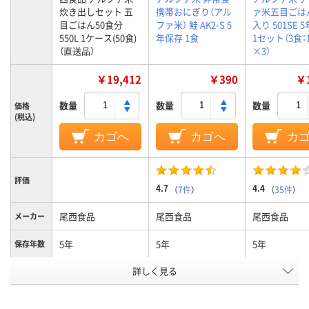
炊き出しセット 五
携帯おにぎり（アル
ァ米五目ごは
目ごはん50食分
ファ米） 鮭 AK2-S 5
入り 501SE 
550L 1ケース(50食)
年保存 1食
1セット（3食：
（直送品）
×3）
￥19,412
￥390
￥1
数量
数量
数量
価格
(税込)
カゴへ
カゴへ
カ
評価
4.7
4.4
（
7件
）
（
35件
）
尾西食品
尾西食品
尾西食品
メーカー
5年
5年
5年
保存年数
アスクル
詳しく見る
商品環境
スコア