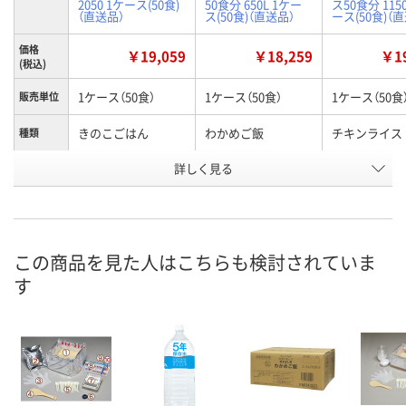
2050 1ケース(50食)
50食分 650L 1ケー
ス50食分 1150
（直送品）
ス(50食)（直送品）
ース(50食)（
価格
￥19,059
￥18,259
￥19
(税込)
1ケース（50食）
1ケース（50食）
1ケース（50食
販売単位
きのこごはん
わかめご飯
チキンライス
種類
お申込番
詳しく見る
H898816
H899497
H898815
号
直送品
直送品
直送品
在庫
8月28日（金）まで
8月28日（金）
お届け日
この商品を見た人はこちらも検討されていま
す
数量
数量
お取り扱い終了しま
した
カゴへ
カ