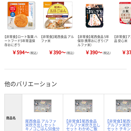
【非常食】ロート製薬 ハ
【非常食】尾西食品 アル
【非常食】尾西食品 5年
【非常食】
ートフード5年常温保
ファ米
保存 携帯おにぎり（ア
品 安心米
存おにぎり
ルファ米）
￥594～
￥390～
￥390～
￥3
（税込）
（税込）
（税込）
他のバリエーション
商品名
尾西食品 アルファ
【非常食】尾西食品
【非常食】尾西
米炊き出しセット
アルファ米炊き出し
アルファ米炊
キノコごはん50食分
セット わかめご飯
セット チキ