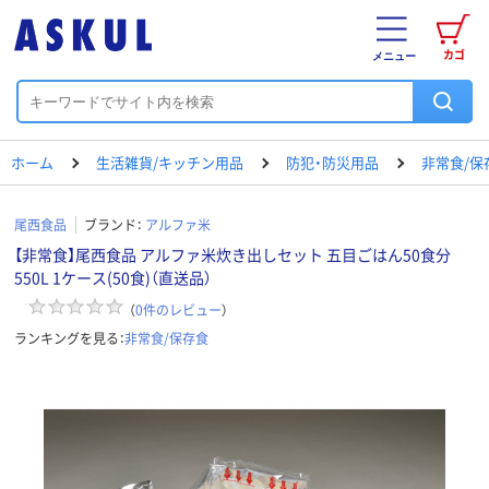
カゴ
メニュー
ホーム
生活雑貨/キッチン用品
防犯・防災用品
非常食/保
尾西食品
ブランド：
アルファ米
【非常食】尾西食品 アルファ米炊き出しセット 五目ごはん50食分
550L 1ケース(50食)（直送品）
（
0
件のレビュー
）
ランキングを見る：
非常食/保存食