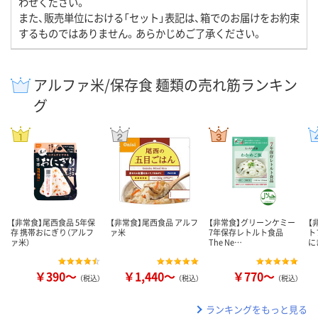
わせください。
また、販売単位における「セット」表記は、箱でのお届けをお約束
するものではありません。あらかじめご了承ください。
アルファ米/保存食 麺類の売れ筋ランキン
グ
【非常食】尾西食品 5年保
【非常食】尾西食品 アルフ
【非常食】グリーンケミー
【
存 携帯おにぎり（アルフ
ァ米
7年保存レトルト食品
ト
ァ米）
The Ne…
に
￥390～
￥1,440～
￥770～
（税込）
（税込）
（税込）
ランキングをもっと見る