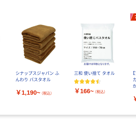
シナップスジャパン ふ
三和 使い捨て タオル
んわり バスタオル
￥166~
￥1,190~
（税込）
（税込）
B