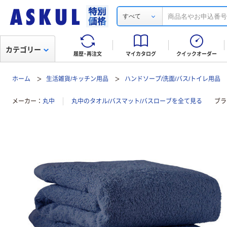
すべて
カテゴリー
履歴・再注文
マイカタログ
クイックオーダー
ホーム
生活雑貨/キッチン用品
ハンドソープ/洗面/バス/トイレ用品
メーカー
丸中
丸中のタオル/バスマット/バスローブを全て見る
ブラ