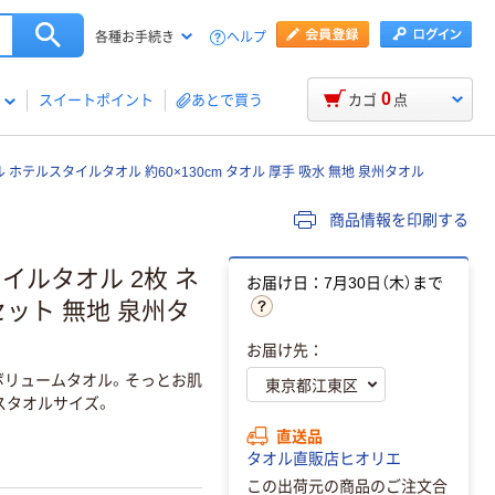
ヘルプ
各種お手続き
0
スイートポイント
あとで買う
カゴ
点
 ホテルスタイルタオル 約60×130cm タオル 厚手 吸水 無地 泉州タオル
商品情報を印刷する
イルタオル 2枚 ネ
お届け日：7月30日（木）まで
 セット 無地 泉州タ
お届け先：
ボリュームタオル。そっとお肌
スタオルサイズ。
直送品
タオル直販店ヒオリエ
この出荷元の商品のご注文合