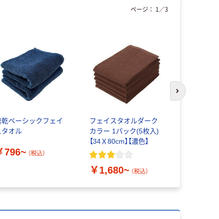
ページ：
1
／
3
次のスライド
速乾ベーシックフェイ
フェイスタオルダーク
ヒオリエ 
スタオル
カラー 1パック(5枚入)
ダード フ
【34Ｘ80cm】【濃色】
ホテルスタ
￥796~
約34×86c
（税込）
吸水 無地
￥1,680~
￥911~
（税込）