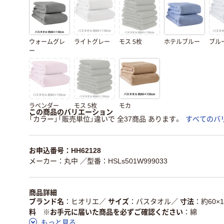
ウォームグレ
ライトグレー
モス 5枚
ホテルブルー
ブル
ー
ラベンダー
モス 5枚
モカ
この商品のバリエーション
「カラー」「販売単位」違いで 全37商品 あります。
すべてのバ
お申込番号：HH62128
メーカー：丸中
／型番：HSLs501W999033
商品詳細
ブランド名
ヒオリエ
／
サイズ
バスタオル
／
寸法
約60×1
料 ※お手元に届いた商品を必ずご確認ください
綿
もっと見る