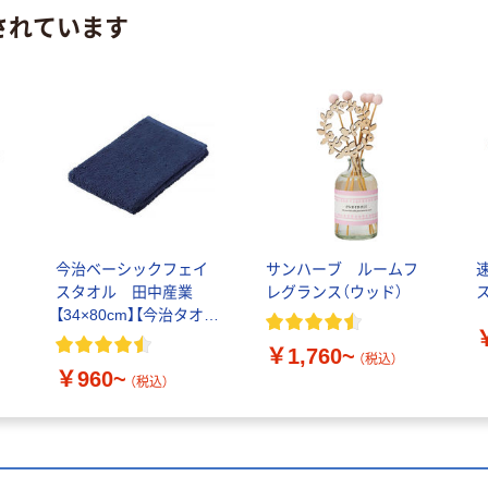
されています
イ
今治ベーシックフェイ
サンハーブ ルームフ
スタオル 田中産業
レグランス（ウッド）
【34×80cm】【今治タオ
ル】
￥1,760~
（税込）
￥960~
（税込）