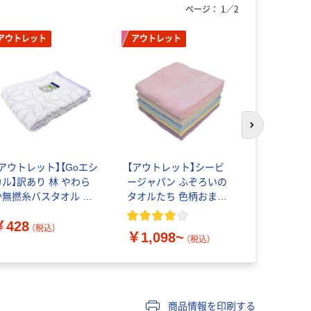
ページ：
1
／
2
アウトレット
アウトレット
次のスライド
【アウトレット】【Goエシ
【アウトレット】シービ
ホテ ル仕
カル】訳あり 林 やわら
ージャパン ふぞろいの
ー 大判バ
か無撚糸バスタオル フ
タオルたち 色柄おまか
【82Ｘ140
ローフラワー パープル
せ1セット（5枚入）
テル仕様】
￥428
J443335 1枚
（税込）
￥1,098~
￥2,340
（税込）
商品情報を印刷する