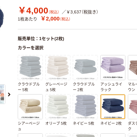
￥4,000
／￥3,637（税抜き）
（税込）
￥2,000
1枚あたり
（税込）
販売単位：1セット(2枚)
カラーを選択
クラウドブル
グレーベージ
クラウドブル
アッシュライ
マル
ー 5枚
ュ 5枚
ー 2枚
ラック
ウン
シアーベージ
オリーブ 5枚
ネイビー 5枚
ネイビー 2枚
ダス
ュ
ク