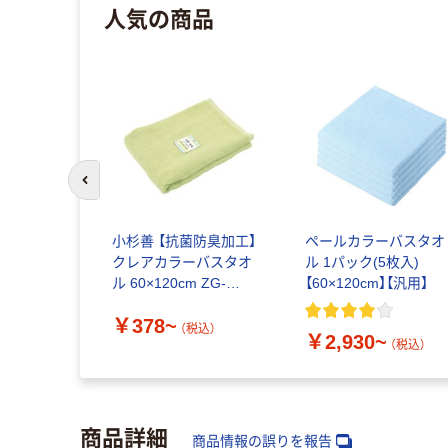
人気の商品
前のスライドへ
小杉善 【抗菌防臭加工】
ペールカラーバスタオ
クレアカラーバスタオ
ル 1パック(5枚入)
ル 60×120cm ZG-
【60×120cm】【汎用】
62024
￥378~
（税込）
￥2,930~
（税込）
商品詳細
商品情報の誤りを報告