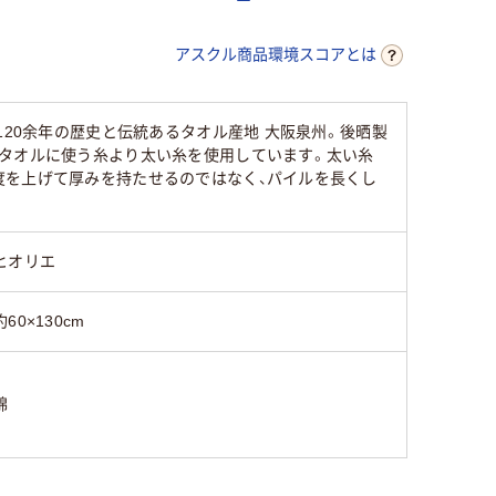
アスクル商品環境スコアとは
120余年の歴史と伝統あるタオル産地 大阪泉州。後晒製
なタオルに使う糸より太い糸を使用しています。太い糸
度を上げて厚みを持たせるのではなく、パイルを長くし
ヒオリエ
約60×130cm
綿