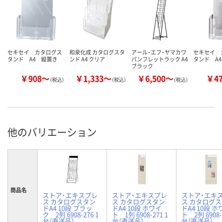
セキセイ カタログス
和泉化成 カタログスタ
アール・エフ・ヤマカワ
セキセイ 
タンド A4 縦置き
ンド A4 クリア
パンフレットラック A4
タンド A
ブラック
￥908～
￥1,333～
￥6,500～
￥4
（税込）
（税込）
（税込）
他のバリエーション
商品名
ストア・エキスプレ
ストア・エキスプレ
ストア・エキ
ス カタログスタン
ス カタログスタン
ス カタログ
ドA4 10段 ブラッ
ドA4 10段 ホワイ
ドA4 10段 ホ
ク 2列 6908-276 1
ト 1列 6908-271 1
ト 2列 6908-
台（直送品）
台（直送品）
台（直送品）