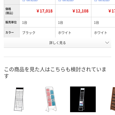
価格
￥17,018
￥12,108
￥17
(税込)
1台
1台
1台
販売単位
ブラック
ホワイト
ホワイト
カラー
詳しく見る
2列
1列
2列
タイプ
お申込番
HJ29196
HJ29195
HJ29191
号
あり
あり
あり
在庫
この商品を見た人はこちらも検討されていま
す
8月21日（金）
8月21日（金）
8月21日（金）
お届け日
数量
数量
数量
カゴへ
カゴへ
カ