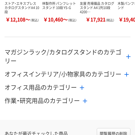
ストア・エキスプレス
林製作所 パンフレット
友屋 売場備品 カタログ
木製パンフ
カタログスタンドA4 10
スタンド 10段 YS-G
スタンド A4 1列10段
ンド
段
4200…
￥12,108～
￥10,460～
￥17,921
￥19,4
（税込）
（税込）
（税込）
マガジンラック/カタログスタンドのカテゴ
リー
オフィスインテリア/小物家具のカテゴリー
オフィス用品のカテゴリー
作業・研究用品のカテゴリー
あなたが最近チェックした商品
閲覧履歴の削除