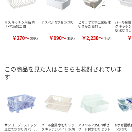
リス キッチン用品 防
アスベル Nポゼ 水切り
ヒマラヤ化学工業所 水
パール金属
汚・抗菌加工 白
切りかご 蓋無し
ク キッチン
型 水切り
￥270～
￥990～
￥2,230～
￥
（税込）
（税込）
（税込）
この商品を見た人はこちらも検討されていま
す
サンコープラスチック
パール金属 水切りラッ
アスベル POSE Nポゼ
Nポゼ縦横
皿立て水切り流 パール
ク キッチンメイト 水切
フード付水切りセット
ト水切り