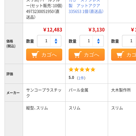
ー(セット販売：10個)
製 アットアクア
4973230051950（直
335653 1個（直送品）
送品）
￥12,483
￥3,130
￥1
数量
数量
数量
価格
(税込)
カゴへ
カゴへ
カ
評価
5.0
（
1件
）
サンコープラスチッ
パール金属
大木製作所
メーカー
ク
縦型、スリム
スリム
スリム