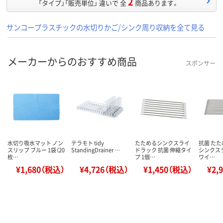
2
「タイプ」「販売単位」 違いで 全
商品あります。
サンコープラスチックの水切りかご/シンク周り収納を全て見る
メーカーからのおすすめ商品
スポンサー
水切り吸水マット ノン
テラモト tidy
たためるシンクスライ
抗菌 たた
スリップ ブルー 1袋（20
StandingDrainer …
ドラック 抗菌 伸縮タイ
シンクス
枚…
プ 1個…
ワイ…
¥1,680（税込）
¥4,726（税込）
¥1,450（税込）
¥2,