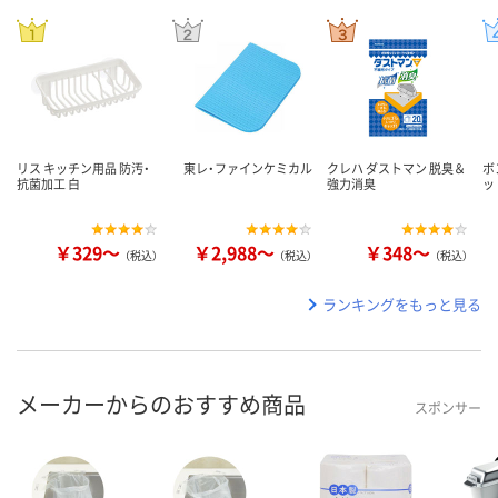
リス キッチン用品 防汚・
東レ・ファインケミカル
クレハ ダストマン 脱臭＆
ボ
抗菌加工 白
強力消臭
ッ
￥329～
￥2,988～
￥348～
（税込）
（税込）
（税込）
ランキングをもっと見る
メーカーからのおすすめ商品
スポンサー