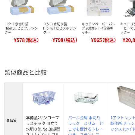
コクヨ 水切り袋
コクヨ 水切り袋
キッチンペーパー パル
キューリグ 
HibiFull ヒビフル シン
HibiFull ヒビフル シン
プ 200カット 4倍巻キ
ーヒーマ
ク…
ク…
ッチ…
ック…
¥578（税込）
¥798（税込）
¥965（税込）
¥20,
類似商品と比較
本商品：
サンコープ
パール金属 水切り
【アウトレッ
商品名
ラスチック 皿立て
ラック スリム ど
製作所 メッ
水切り流 No.3(縦型
こでも置けるトレー
ックス (ワイド
スリム) パールブル
付き ステンレス