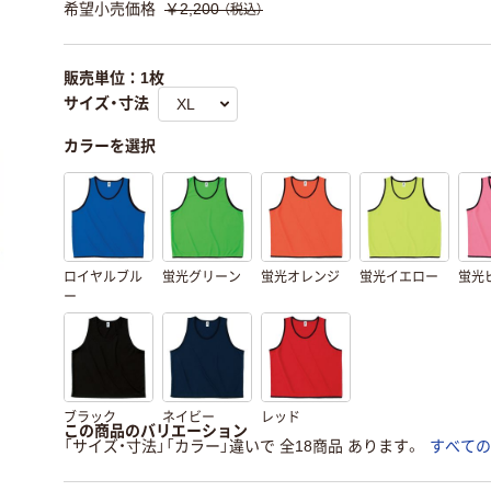
希望小売価格
￥2,200
（税込）
販売単位：1枚
サイズ・寸法
カラーを選択
ロイヤルブル
蛍光グリーン
蛍光オレンジ
蛍光イエロー
蛍光
ー
ブラック
ネイビー
レッド
この商品のバリエーション
「サイズ・寸法」「カラー」違いで 全18商品 あります。
すべての