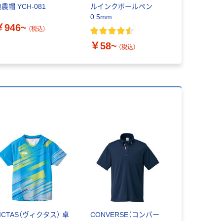
農帽 YCH-081
ルインクボールペン
100 エイ
0.5mm
￥946~
￥798~
（税込）
￥58~
（税込）
ICTAS（ヴィクタス） 卓
CONVERSE（コンバー