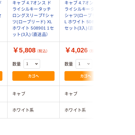
ド
キャブ 4.7オンス ド
キャブ 4.7オンス ド
キャブ 
ライシルキータッチ
ライシルキータッチT
ドライア
セ
ロングスリーブTシャ
シャツ(ローブリード)
ポロシャ
ツ(ローブリード) XL
L ホワイト 508801 1
付） XS 
ホワイト 508901 1セ
セット(3入)（直送品）
591201 
ット(3入)（直送品）
送品）
￥5,808
￥4,026
￥5,1
（税込）
（税込）
数量
数量
数量
カゴへ
カゴへ
キャブ
キャブ
キャブ
ホワイト系
ホワイト系
ホワイト