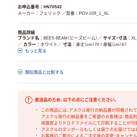
お申込番号：HN70542
メーカー：フェリック
／型番：POV-109_1_XL
商品詳細
ブランド名
BEES BEAM（ビーズビーム）
／
サイズ・寸法
XL
／
カラー
ホワイト
／
寸法
身丈（cm）70 / 身幅（cm）67
もっと見る
類似商品と比較する
直送品のため、以下の点にご注意ください。
この商品には、アスクル発行の納品書が同梱され
アスクル発行の納品書をご希望のお客様は、商品到
用履歴よりＰＤＦファイルにて印刷することが可
アスクルのダンボールもしくは袋でのお届けでは
お客様のご都合によるご注文後の変更・キャンセル