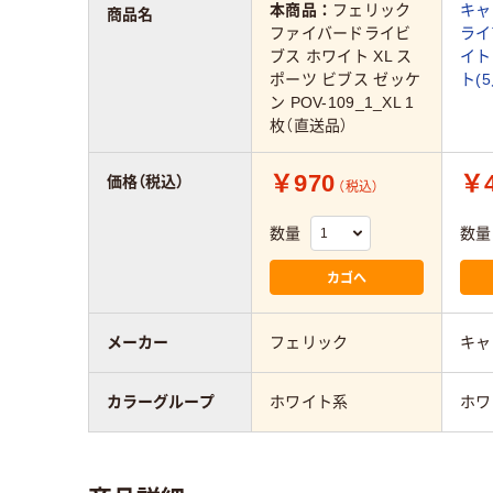
本商品：
フェリック
キャブ
商品名
ファイバードライビ
ライ
ブス ホワイト XL ス
イト 
ポーツ ビブス ゼッケ
ト(
ン POV-109_1_XL 1
枚（直送品）
￥970
￥4
価格（税込）
（税込）
数量
数量
カゴへ
メーカー
フェリック
キャ
カラーグループ
ホワイト系
ホワ