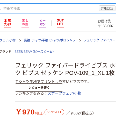
詳細設定
お届け先
〒135-0061
ウェア/小物
長袖Tシャツ/半袖Tシャツ/ポロシャツ
フェリック ファイバード
ブランド
BEES BEAM（ビーズビーム）
フェリック ファイバードライビブス ホワ
ツ ビブス ゼッケン POV-109_1_XL 1
Ｔシャツ生地でプリントしやすいビブスです。
レビューを書く
ランキングをみる
スポーツウェア/小物
￥970
55.9%OFF
／￥882（税抜き）
（税込）