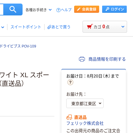
ヘルプ
各種お手続き
0
スイートポイント
あとで買う
カゴ
点
ライビブス POV-109
商品情報を印刷する
イト XL スポー
お届け日：8月20日（木）まで
枚（直送品）
お届け先：
直送品
フェリック株式会社
この出荷元の商品のご注文合