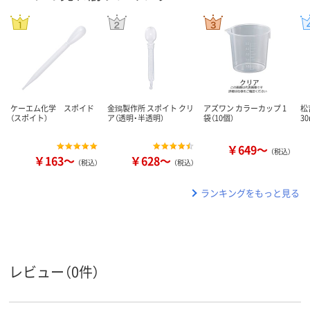
ケーエム化学 スポイド
金鵄製作所 スポイト クリ
アズワン カラーカップ 1
松
（スポイト）
ア（透明・半透明）
袋（10個）
30
￥649～
（税込）
￥163～
￥628～
（税込）
（税込）
ランキングをもっと見る
レビュー（0件）