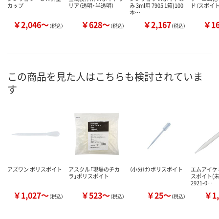
カップ
リア（透明・半透明）
み 3ml用 7905 1箱(100
ド（スポイト
本…
￥2,046～
￥628～
￥2,167
￥1
（税込）
（税込）
（税込）
この商品を見た人はこちらも検討されていま
す
アズワン ポリスポイト
アスクル「現場のチカ
（小分け）ポリスポイト
エムアイケ
ラ」ポリスポイト
スポイト(未滅
2921-0…
￥1,027～
￥523～
￥25～
￥1,
（税込）
（税込）
（税込）