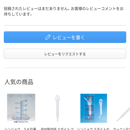
投稿されたレビューはまだありません。お客様のレビューコメントをお
待ちしています。
レビューを書く
レビューをリクエストする
人気の商品
シンリョウ ＳＫ計量
金鵄製作所 スポイト ク
シンリョウ スポイトの
ケーエム化