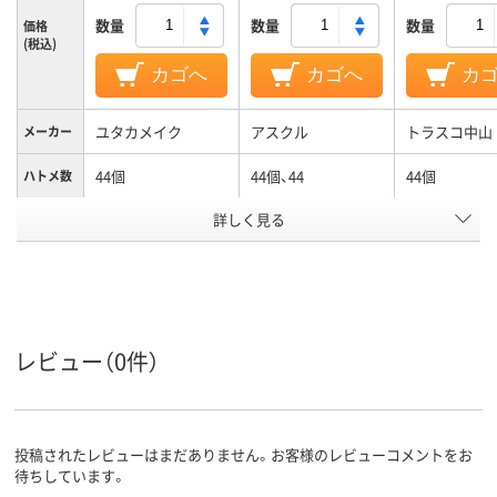
数量
数量
数量
価格
(税込)
カゴへ
カゴへ
カ
ユタカメイク
アスクル
トラスコ中山
メーカー
44個
44個、44
44個
ハトメ数
カラーグ
詳しく見る
グリーン系
ブルー系
ループ
アスクル
商品環境
20
スコア
レビュー（0件）
投稿されたレビューはまだありません。お客様のレビューコメントをお
待ちしています。