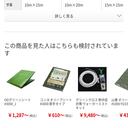
10m×15m
10m×20m
15m×15m
寸法
お申込番
詳しく見る
RA34720
RA34722
RA34723
号
直送品
直送品
直送品
在庫
8月26日（水）まで
8月26日（水）まで
8月26日（水）
お届け日
この商品を見た人はこちらも検討されていま
す
数量
数量
数量
カゴへ
カゴへ
カ
ODグリーンシート
コンヨ オリーブシート
グリーンクロス 熱中症
山善 オリ
#3000_1
#3000 厚手タイプ
対策 ウォーターミスト
#1000 YGS
キット
￥1,287～
￥610～
￥9,480～
￥4
（税込）
（税込）
（税込）