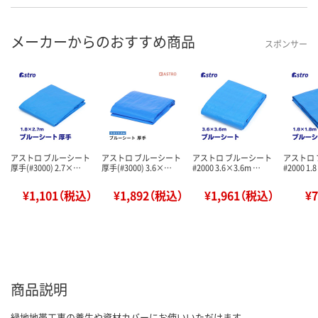
メーカーからのおすすめ商品
スポンサー
アストロ ブルーシート
アストロ ブルーシート
アストロ ブルーシート
アストロ
厚手(#3000) 2.7×…
厚手(#3000) 3.6×…
#2000 3.6×3.6m …
#2000 1.
¥1,101（税込）
¥1,892（税込）
¥1,961（税込）
¥
商品説明
緑地地帯工事の養生や資材カバーにお使いいただけます。