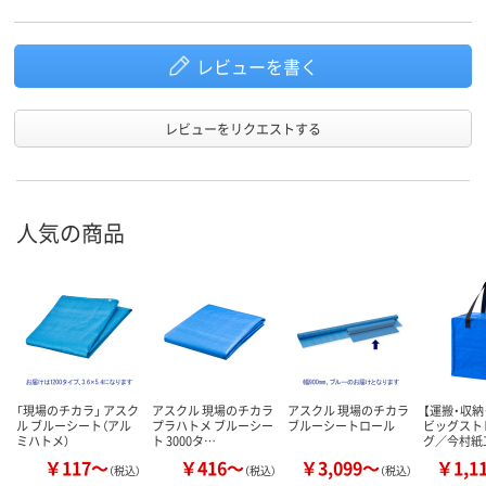
レビューを書く
レビューをリクエストする
人気の商品
「現場のチカラ」 アスク
アスクル 現場のチカラ
アスクル 現場のチカラ
【運搬・収納
ル ブルーシート（アル
プラハトメ ブルーシー
ブルーシートロール
ビッグスト
ミハトメ）
ト 3000タ…
グ／今村紙
￥117～
￥416～
￥3,099～
￥1,1
（税込）
（税込）
（税込）