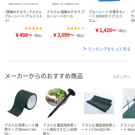
「現場のチカラ」 アスクル
アスクル 現場のチカラ ブ
ブルーシート 中薄手 Kシ
ア
ブルーシート（アルミハト
ルーシートロール
ート #2000タイプ エイ･
ラ
メ）
エム…
3
￥1,420～
（税込）
￥498～
￥3,099～
（税込）
（税込）
ランキングをもっと見る
メーカーからのおすすめ商品
スポンサー
アストロ 防草シート補
アストロ 園芸用防草シ
アストロ 園芸用防草シ
アストロ
修テープ 80mm×5m
ート用おさえピン 60本
ート 1×2m 602-44 …
ート 50cm
62…
組 6…