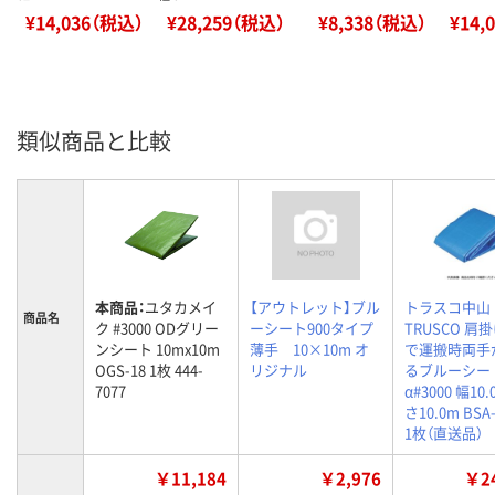
¥14,036（税込）
¥28,259（税込）
¥8,338（税込）
¥14,
類似商品と比較
本商品：
ユタカメイ
【アウトレット】ブル
トラスコ中山
商品名
ク #3000 ODグリー
ーシート900タイプ
TRUSCO 肩
ンシート 10mx10m
薄手 10×10m オ
で運搬時両手
OGS-18 1枚 444-
リジナル
るブルーシー
7077
α#3000 幅10
さ10.0m BSA-
1枚（直送品）
￥11,184
￥2,976
￥24