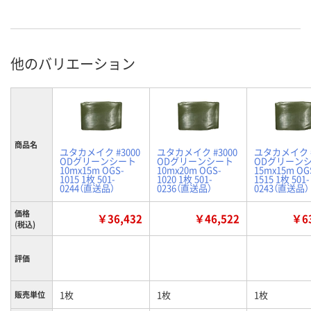
他のバリエーション
商品名
ユタカメイク #3000
ユタカメイク #3000
ユタカメイク #
ODグリーンシート
ODグリーンシート
ODグリーン
10mx15m OGS-
10mx20m OGS-
15mx15m OG
1015 1枚 501-
1020 1枚 501-
1515 1枚 501-
0244（直送品）
0236（直送品）
0243（直送品）
価格
￥36,432
￥46,522
￥63
(税込)
評価
1枚
1枚
1枚
販売単位