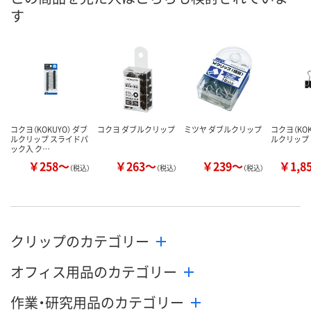
ついてご連絡いたし
ついてご連絡いたし
8月11日（火）
お届け日
す
ます
ます
数量
数量
数量
カゴへ
カゴへ
カ
コクヨ（KOKUYO） ダブ
コクヨ ダブルクリップ
ミツヤ ダブルクリップ
コクヨ（KOK
ルクリップ スライドパ
ルクリップ
ック入 ク…
￥258～
￥263～
￥239～
￥1,8
（税込）
（税込）
（税込）
クリップのカテゴリー
オフィス用品のカテゴリー
作業・研究用品のカテゴリー