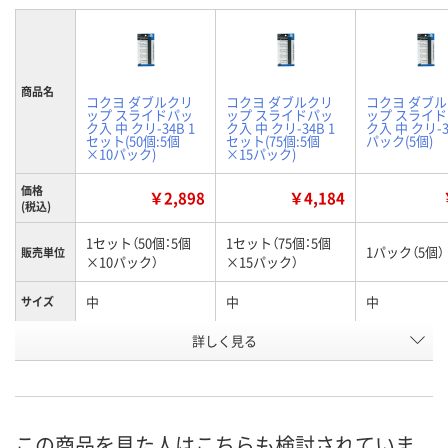
商品名
コクヨ ダブルクリ
コクヨ ダブルクリ
コクヨ ダブ
ップ スライドパッ
ップ スライドパッ
ップ スライ
ク入 中 クリ-34B 1
ク入 中 クリ-34B 1
ク入 中 クリ-3
セット(50個:5個
セット(75個:5個
パック(5個)
×10パック)
×15パック)
価格
￥2,898
￥4,184
(税込)
1セット（50個：5個
1セット（75個：5個
1パック（5個）
販売単位
×10パック）
×15パック）
中
中
中
サイズ
お申込番
詳しく見る
AA71259
R530383
XA63668
号
入荷待ち
入荷待ち
4点
在庫
ご注文後、お届けに
ご注文後、お届けに
この商品を見た人はこちらも検討されていま