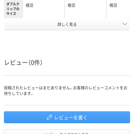
ダブルク
極豆
極豆
極豆
リップの
サイズ
詳しく見る
極豆
極豆
極豆
サイズ
カラーグ
ブラック系
ブラック系
シルバー系
ループ
約20枚
30枚
30枚
とじ枚数
レビュー（0件）
スチール
スチール
スチール
材質
アスクル
商品環境
40
45
投稿されたレビューはまだありません。お客様のレビューコメントをお
スコア
待ちしています。
レビューを書く