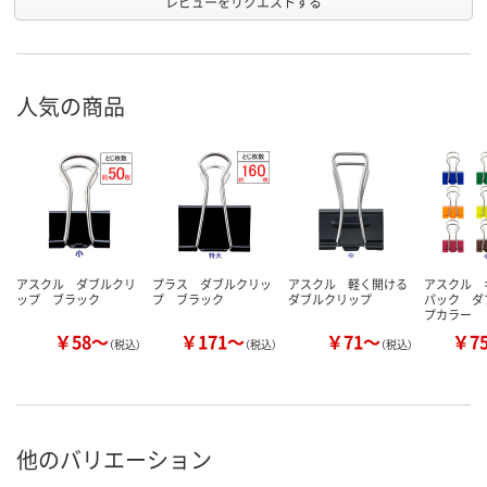
レビューをリクエストする
人気の商品
アスクル ダブルクリ
プラス ダブルクリッ
アスクル 軽く開ける
アスクル 
ップ ブラック
プ ブラック
ダブルクリップ
パック ダ
プカラー
￥58～
￥171～
￥71～
￥7
（税込）
（税込）
（税込）
他のバリエーション