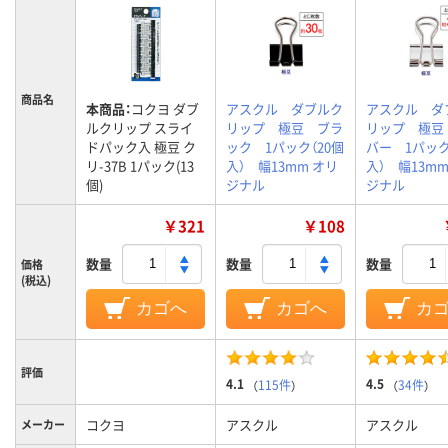
商品名
本商品：
コクヨ ダブ
アスクル ダブルク
アスクル ダ
ルクリップ スライ
リップ 極豆 ブラ
リップ 極豆
ドパック入 極豆 ク
ック 1パック（20個
バー 1パック
リ-37B 1パック(13
入） 幅13mm オリ
入） 幅13mm
個)
ジナル
ジナル
￥321
￥108
数量
数量
数量
価格
(税込)
カゴへ
カゴへ
カ
評価
4.1
4.5
（
115件
）
（
34件
）
コクヨ
アスクル
アスクル
メーカー