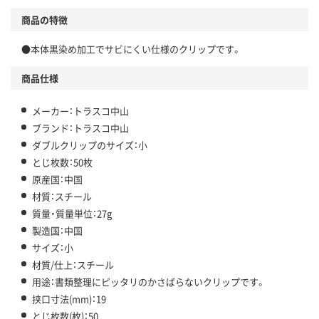
商品の特徴
●本体黒染め加工でサビにくい仕様のクリップです。
商品仕様
メーカー：トラスコ中山
ブランド：トラスコ中山
ダブルクリップのサイズ：小
とじ枚数：50枚
原産国：中国
材質：スチール
質量・質量単位：27g
製造国：中国
サイズ：小
材質/仕上：スチール
用途：書類整理にピッタリのかさばらないクリップです。
挟口寸法(mm)：19
とじ枚数(枚)：50