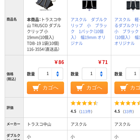
本商品：
トラスコ中
アスクル ダブルク
アスクル 軽
商品名
山 TRUSCO ダブル
リップ 小 ブラッ
るダブルク
クリップ 小
ク 1パック（10個
小 ブラック
19mm(10個入)
入） 幅19mm オリ
（10個入） 幅
TDB-19 1袋(10個)
ジナル
オリジナル
116-3554（直送品）
￥86
￥71
数量
数量
数量
価格
(税込)
カゴへ
カゴへ
カ
評価
4.5
4.5
（
113件
）
（
33件
）
トラスコ中山
アスクル
アスクル
メーカー
ダブルク
小
小
小