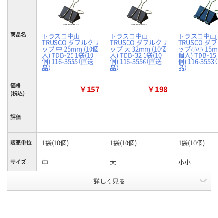
商品名
トラスコ中山
トラスコ中山
トラスコ中山
TRUSCO ダブルクリ
TRUSCO ダブルクリ
TRUSCO ダ
ップ 中 25mm (10個
ップ 大 32mm (10個
ップ小小 15mm
入) TDB-25 1袋(10
入) TDB-32 1袋(10
個入) TDB-15 
個) 116-3555（直送
個) 116-3556（直送
個) 116-355
品）
品）
品）
価格
￥157
￥198
(税込)
評価
1袋(10個)
1袋(10個)
1袋(10個)
販売単位
中
大
小小
サイズ
とじ枚数
詳しく見る
70
80
40
(枚)
お申込番
P335801
P335802
P335795
号