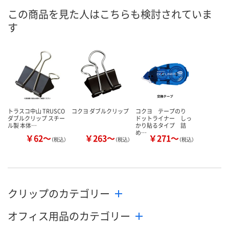
この商品を見た人はこちらも検討されていま
あり
あり
あり
在庫
す
8月12日（水）
8月12日（水）
8月12日（水）
お届け日
数量
数量
数量
カゴへ
カゴへ
カ
トラスコ中山 TRUSCO
コクヨ ダブルクリップ
コクヨ テープのり
ダブルクリップ スチー
ドットライナー しっ
ル製 本体…
かり貼るタイプ 詰
め…
￥62～
￥263～
￥271～
（税込）
（税込）
（税込）
クリップのカテゴリー
オフィス用品のカテゴリー