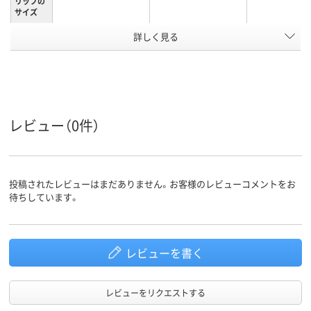
リップの
サイズ
詳しく見る
小
小
小
サイズ
ブラック系
ブラック系
ブラック系
カラーグ
ループ
50枚
50枚
50枚
とじ枚数
レビュー（0件）
スチール
スチール
スチール
材質
アスクル
投稿されたレビューはまだありません。お客様のレビューコメントをお
商品環境
40
60
スコア
待ちしています。
レビューを書く
レビューをリクエストする