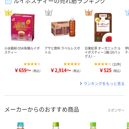
ルイボスティーの売れ筋ランキング
小谷穀紛 OSK有機ルイボ
アサヒ飲料 ラベルレスボ
日東紅茶 オーガニック ル
伊
スティー
トル
イボスティー 1箱（20バッ
テ
グ入）…
(
31件
)
￥659～
￥2,914～
￥525
（税込）
（税込）
（税込）
ランキングをもっと見る
メーカーからのおすすめ商品
スポンサー