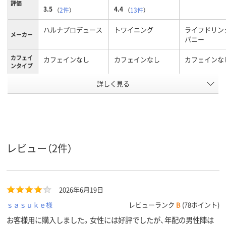
評価
3.5
4.4
（
2件
）
（
13件
）
ハルナプロデュース
トワイニング
ライフドリン
メーカー
パニー
カフェイ
カフェインなし
カフェインなし
カフェインな
ンタイプ
アスクル
詳しく見る
商品環境
70
スコア
レビュー（2件）
2026年6月19日
ｓａｓｕｋｅ様
レビューランク
B
(78ポイント)
お客様用に購入しました。女性には好評でしたが、年配の男性陣は