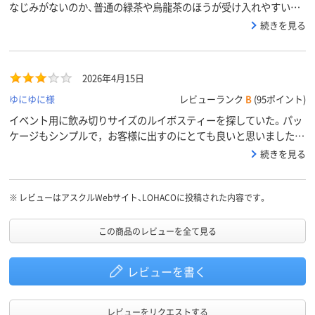
なじみがないのか、普通の緑茶や烏龍茶のほうが受け入れやすいか
もしれません。
続きを見る
2026年4月15日
ゆにゆに様
レビューランク
B
(95ポイント)
イベント用に飲み切りサイズのルイボスティーを探していた。パッ
ケージもシンプルで，お客様に出すのにとても良いと思いました。
ただ，「1箱（24本入）」と書かれていたので，当然箱で届くものと思
続きを見る
っていたら，バラ24本がアスクルの箱に他のものと一緒に入った状
態で届きました。イベント会場に運ぶのにとても不便だったので，
バラで届くのであればそのように表記して欲しいです。
※
レビューはアスクルWebサイト、LOHACOに投稿された内容です。
この商品のレビューを全て見る
レビューを書く
レビューをリクエストする