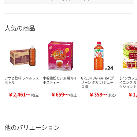
人気の商品
アサヒ飲料 ラベルレス
小谷穀紛 OSK有機ルイ
GREEN DA・KA・RA（グ
【ノンカフェ
ボトル
ボスティー
リーン ダカラ）ジュー
イニング ル
ス 清…
クション 1
￥2,461～
￥659～
￥358～
￥1,
（税込）
（税込）
（税込）
他のバリエーション