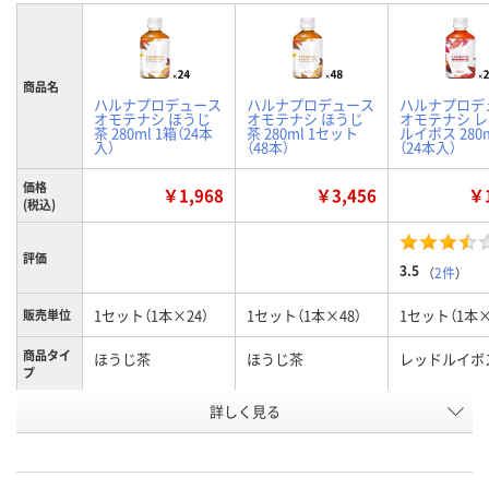
商品名
ハルナプロデュース
ハルナプロデュース
ハルナプロデ
オモテナシ ほうじ
オモテナシ ほうじ
オモテナシ 
茶 280ml 1箱（24本
茶 280ml 1セット
ルイボス 280m
入）
（48本）
（24本入）
価格
￥1,968
￥3,456
￥1
(税込)
評価
3.5
（
2件
）
1セット（1本×24）
1セット（1本×48）
1セット（1本×
販売単位
商品タイ
ほうじ茶
ほうじ茶
レッドルイボ
プ
お申込番
詳しく見る
RR06339
RR06354
RR06340
号
入荷待ち
入荷待ち
入荷待ち
在庫