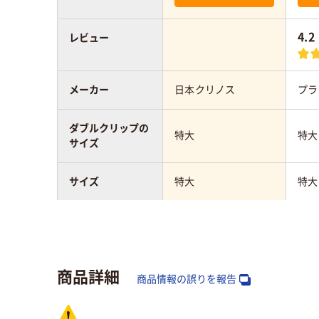
4.2
レビュー
メーカー
日本クリノス
プラ
ダブルクリップの
特大
特大
サイズ
サイズ
特大
特大
カラーグループ
ブラック系
ブラ
とじ枚数
160枚
160
商品詳細
商品情報の誤りを報告
材質
スチール
スチ