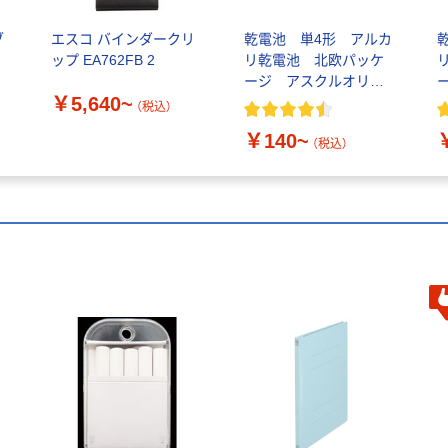
ブ
エスコ バインダークリ
乾電池 単4形 アルカ
ップ EA762FB 2
リ乾電池 北欧パッケ
ージ アスクルオリジ
￥5,640~
ナル
（税込）
￥140~
（税込）