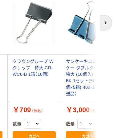
次へ
クラウングループ Ｗ
サンケーキコム サン
クツワ 
クリップ 特大 CR-
ケー ダブルクリップ
プ 特大 【
D
WC0-B 1箱（10個）
特大 (10個入) DB-0-
KUWC0 
BK 1セット(50個:10
個×5箱) 409-1680（直
送品）
￥709
￥3,000
￥831
（税込）
（税込）
数量
数量
数量
カゴへ
カゴへ