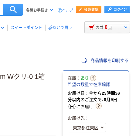
ヘルプ
各種お手続き
0
スイートポイント
あとで買う
カゴ
点
商品情報を印刷する
 Wクリ-0 1箱
在庫：
あり
希望の数量で在庫確認
お届け日：今から
23時間36
分以内
のご注文で、
8月9日
（日）
にお届け
お届け先：