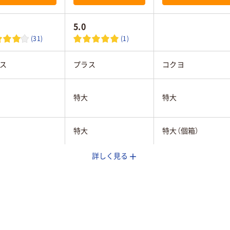
5.0
(31)
(1)
ス
プラス
コクヨ
特大
特大
特大
特大（個箱）
詳しく見る
ック系
ブラック系
ブラック系
枚
160枚
約190枚
本体＝鋼（鉄酸化皮
ール
膜）、ハンドル＝鋼・ニ
スチール