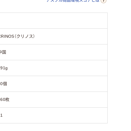
CRINOS（クリノス）
中国
191g
10個
160枚
41