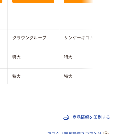
クラウングループ
サンケーキコム
クツワ
特大
特大
特大
特大
特大
特大
ブラック系
ブラック系
ブラック
120枚
120枚
約120枚
商品情報を印刷する
アスクル商品環境スコアとは