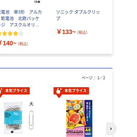
乾電池 単3形 アルカ
ソニック ダブルクリッ
スリーエム（
リ乾電池 北欧パッケ
プ
イット フ
ージ アスクルオリジ
付箋 ポイン
￥133~
ナル
地/メッセ
（税込）
￥140~
￥360~
（税込）
ページ：
1
／
2
本気プライス
本気プライス
次のスライド