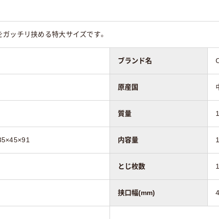
ッケルメッキ
をガッチリ挟める特大サイズです。
ブランド名
原産国
質量
5×45×91
内容量
とじ枚数
挟口幅(mm)