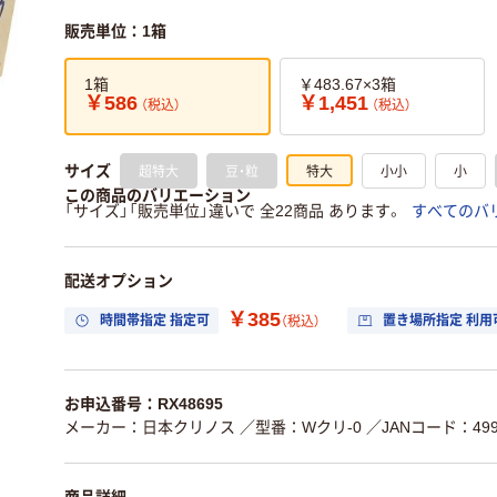
販売単位：1箱
1箱
￥483.67×3箱
￥586
￥1,451
（税込）
（税込）
超特大
豆・粒
特大
小小
小
サイズ
この商品のバリエーション
「サイズ」「販売単位」違いで 全22商品 あります。
すべてのバ
配送オプション
￥385
時間帯指定 指定可
置き場所指定 利用
（税込）
お申込番号：RX48695
メーカー：日本クリノス
／型番：Wクリ-0
／JANコード：4997