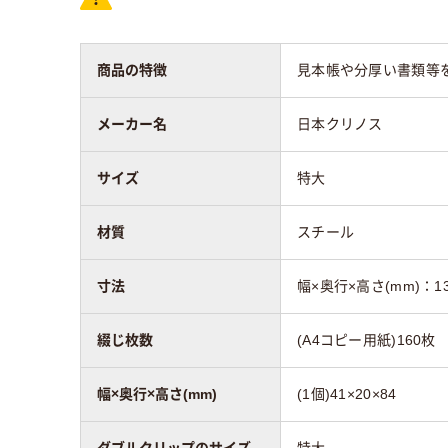
商品の特徴
見本帳や分厚い書類等
メーカー名
日本クリノス
サイズ
特大
材質
スチール
寸法
幅×奥行×高さ(mm)：13
綴じ枚数
(A4コピー用紙)160枚
幅×奥行×高さ(mm)
(1個)41×20×84
ダブルクリップのサイズ
特大