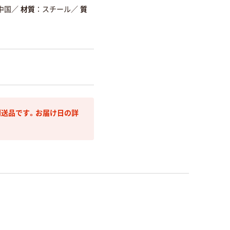
中国
／
材質
スチール
／
質
送品です。お届け日の詳