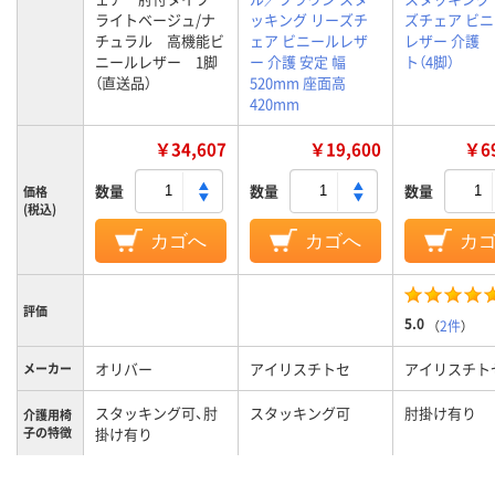
ライトベージュ/ナ
ッキング リーズチ
ズチェア ビ
チュラル 高機能ビ
ェア ビニールレザ
レザー 介護 
ニールレザー 1脚
ー 介護 安定 幅
ト（4脚）
（直送品）
520mm 座面高
420mm
￥34,607
￥19,600
￥69
数量
数量
数量
価格
(税込)
カゴへ
カゴへ
カ
評価
5.0
（
2件
）
オリバー
アイリスチトセ
アイリスチト
メーカー
スタッキング可、肘
スタッキング可
肘掛け有り
介護用椅
子の特徴
掛け有り
組み立て
完成品
完成品
完成品
／完成品