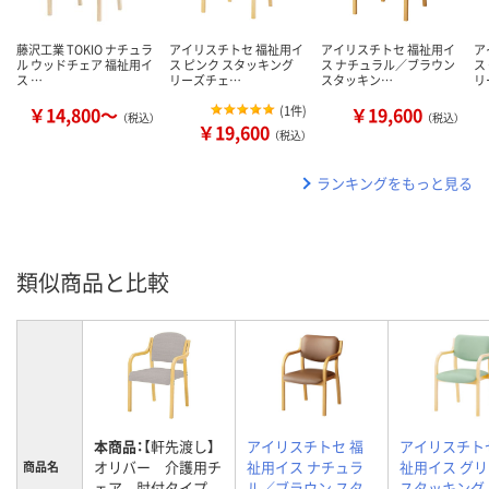
藤沢工業 TOKIO ナチュラ
アイリスチトセ 福祉用イ
アイリスチトセ 福祉用イ
ア
ル ウッドチェア 福祉用イ
ス ピンク スタッキング
ス ナチュラル／ブラウン
ス
ス …
リーズチェ…
スタッキン…
リ
￥14,800～
(
1件
)
￥19,600
（税込）
（税込）
￥19,600
（税込）
ランキングをもっと見る
類似商品と比較
本商品：
【軒先渡し】
アイリスチトセ 福
アイリスチト
オリバー 介護用チ
祉用イス ナチュラ
祉用イス グ
商品名
ェア 肘付タイプ
ル／ブラウン スタ
スタッキング