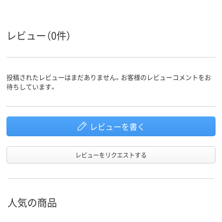
5.3kg
7.2kg
7.2kg
質量
レビュー（0件）
カラーグ
ベージュ系
ブラウン系
グリーン系
ループ
1年
保証期間
投稿されたレビューはまだありません。お客様のレビューコメントをお
待ちしています。
レビューを書く
レビューをリクエストする
人気の商品