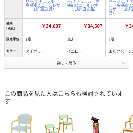
リー/ナチュラル
ー/ナチュラル 高
ベージュ/ナ
高機能ビニールレザ
機能ビニールレザ
ル 高機能ビ
ー 1脚（直送品）
ー 1脚（直送品）
レザー 1脚（
品）
価格
￥34,607
￥34,607
￥34
(税込)
1脚
1脚
1脚
販売単位
アイボリー
イエロー
エルクベージ
カラー
お申込番
詳しく見る
U472740
U472753
U472742
号
直送品
直送品
直送品
在庫
9月2日（水）まで
9月2日（水）まで
9月2日（水）ま
お届け日
この商品を見た人はこちらも検討されていま
す
数量
数量
数量
カゴへ
カゴへ
カ