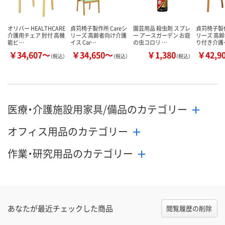
オリバー HEALTHCARE
貞苅椅子製作所 Careシ
園芸用品 殺虫剤 スプレ
貞苅椅子製作
介護用チェア 肘付 高機
リーズ 高齢者向け介護
ー アースガーデン お庭
リーズ 高
能ビ…
イス Car…
の虫コロリ …
り付き介護
￥34,607～
￥34,650～
￥1,380
￥42,9
（税込）
（税込）
（税込）
医療・介護施設用家具/備品のカテゴリー
オフィス用品のカテゴリー
作業・研究用品のカテゴリー
あなたが最近チェックした商品
閲覧履歴の削除