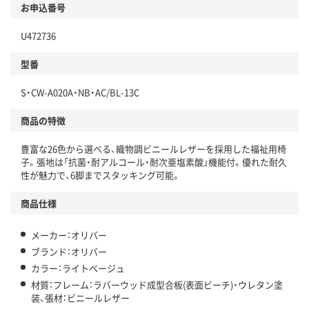
お申込番号
U472736
型番
S・CW-A020A・NB・AC/BL-13C
商品の特徴
豊富な26色から選べる、織物調ビニールレザーを採用した福祉用椅
子。張地は「抗菌・耐アルコール・耐次亜塩素酸」機能付。優れた耐久
性が魅力で、6脚までスタッキング可能。
商品仕様
メーカー：オリバー
ブランド：オリバー
カラー：ライトベージュ
材質：フレーム：ラバーウッド成型合板(表面ビーチ)・ウレタン塗
装、張材：ビニールレザー