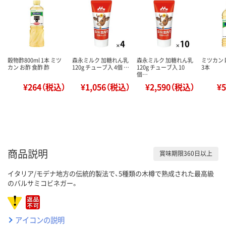
穀物酢800ml 1本 ミツ
森永ミルク 加糖れん乳
森永ミルク 加糖れん乳
ミツカン 穀
カン お酢 食酢 酢
120g チューブ入 4個 …
120g チューブ入 10
3本
個…
¥264（税込）
¥1,056（税込）
¥2,590（税込）
¥
商品説明
賞味期限360日以上
イタリア/モデナ地方の伝統的製法で、5種類の木樽で熟成された最高級
のバルサミコビネガー。
アイコンの説明