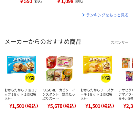
￥550
￥1,098
（税込）
（税込）
ランキングをもっと見る
メーカーからのおすすめ商品
スポンサー
おからだから チョコチ
KAGOME カゴメ イ
おからだから チーズケ
アサヒグ
ップ 1セット（1個（2袋
ンスタント 野菜たっ
ーキ 1セット（1個（2袋
アマノフ
入）…
ぷりスー…
入）…
みそ汁5
¥1,501（税込）
¥5,670（税込）
¥1,501（税込）
¥2,