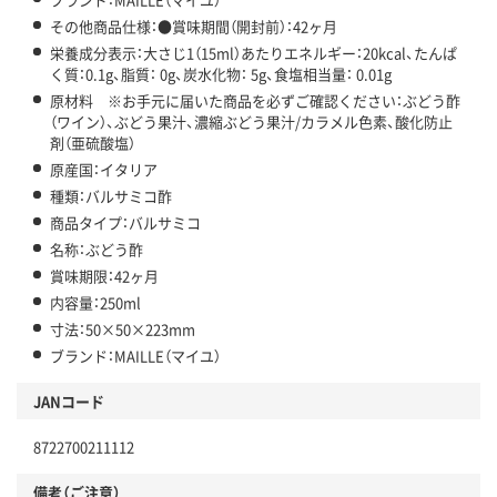
その他商品仕様：●賞味期間（開封前）：42ヶ月
栄養成分表示：大さじ1（15ml）あたりエネルギー：20kcal、たんぱ
く質：0.1g、脂質： 0g、炭水化物： 5g、食塩相当量： 0.01g
原材料 ※お手元に届いた商品を必ずご確認ください：ぶどう酢
（ワイン）、ぶどう果汁、濃縮ぶどう果汁/カラメル色素、酸化防止
剤（亜硫酸塩）
原産国：イタリア
種類：バルサミコ酢
商品タイプ：バルサミコ
名称：ぶどう酢
賞味期限：42ヶ月
内容量：250ml
寸法：50×50×223mm
ブランド：MAILLE（マイユ）
JANコード
8722700211112
備考（ご注意）