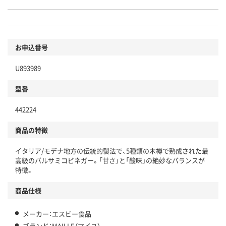
お申込番号
U893989
型番
442224
商品の特徴
イタリア/モデナ地方の伝統的製法で、5種類の木樽で熟成された最
高級のバルサミコビネガー。「甘さ」と「酸味」の絶妙なバランスが
特徴。
商品仕様
メーカー：エスビー食品
ブランド：MAILLE（マイユ）