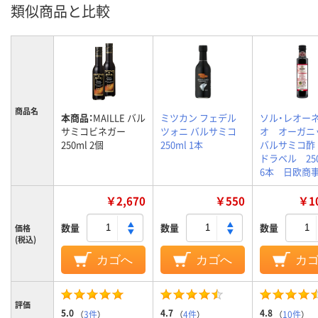
類似商品と比較
商品名
本商品：
MAILLE バル
ミツカン フェデル
ソル・レオー
サミコビネガー
ツォニ バルサミコ
オ オーガニ
250ml 2個
250ml 1本
バルサミコ酢
ドラベル 25
6本 日欧商
￥2,670
￥550
￥10
数量
数量
数量
価格
(税込)
カゴへ
カゴへ
カ
評価
5.0
4.7
4.8
（
3件
）
（
4件
）
（
10件
）