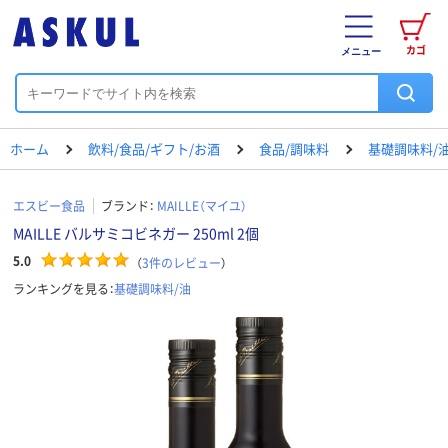
カゴ
メニュー
ホーム
飲料/食品/ギフト/お酒
食品/調味料
基礎調味料/
エスビー食品
ブランド：
MAILLE（マイユ）
MAILLE バルサミコビネガー 250ml 2個
5.0
（
3
件のレビュー
）
ランキングを見る：
基礎調味料/油