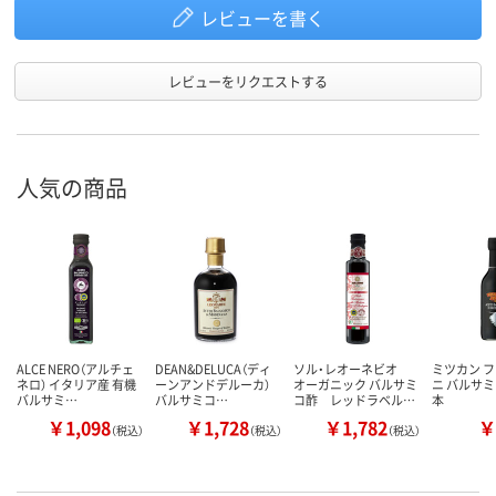
レビューを書く
レビューをリクエストする
人気の商品
ALCE NERO（アルチェ
DEAN&DELUCA（ディ
ソル・レオーネビオ
ミツカン 
ネロ） イタリア産 有機
ーンアンドデルーカ）
オーガニック バルサミ
ニ バルサミコ
バルサミ…
バルサミコ…
コ酢 レッドラベル…
本
￥1,098
￥1,728
￥1,782
￥
（税込）
（税込）
（税込）