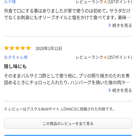
ルナ様
レビューランク
A
(187ポイント)
外食で口にする事はありましたが家で使うのは初めて。サラダだけ
でなくお刺身にもオリーブオイルと塩をかけて食べてます。美味し
いです！
続きを見る
2020年1月12日
おきちゃん様
レビューランク
A
(357ポイント)
隠し味にも
そのままバルサミコ酢として使う他に、ブリの照り焼きのたれを煮
詰めるときにチョロっと入れたり、ハンバーグを焼いた後の肉汁を
利用したソース（赤ワイン・ケチャップ・ウスターソースを煮詰める）
続きを見る
にチョロっと入れると、味がスッキリしますよ。あと、注ぎ口のキレ
が良くて、だらだら垂れなくていいです。
※
レビューはアスクルWebサイト、LOHACOに投稿された内容です。
この商品のレビューを全て見る