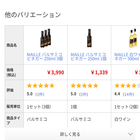
他のバリエーション
商品名
MAILLE バルサミコ
MAILLE バルサミコ
MAILLE 白
ビネガー 250ml 3個
ビネガー 250ml 1個
ネガー 500ml
価格
￥3,990
￥1,339
￥1
(税込)
評価
5.0
5.0
4.4
（
3件
）
（
3件
）
（
14件
）
1セット（3個）
1個
1セット（2個）
販売単位
商品タイ
バルサミコ
バルサミコ
白ワイン
プ
詳しく見る
250ml
250ml
500ml
内容量