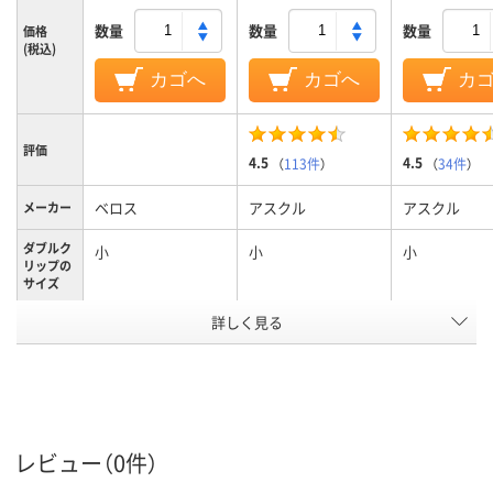
数量
数量
数量
価格
(税込)
カゴへ
カゴへ
カ
評価
4.5
4.5
（
113件
）
（
34件
）
ベロス
アスクル
アスクル
メーカー
ダブルク
小
小
小
リップの
サイズ
詳しく見る
小
小
小
サイズ
80枚
50枚
50枚
とじ枚数
アスクル
商品環境
40
60
レビュー（0件）
スコア