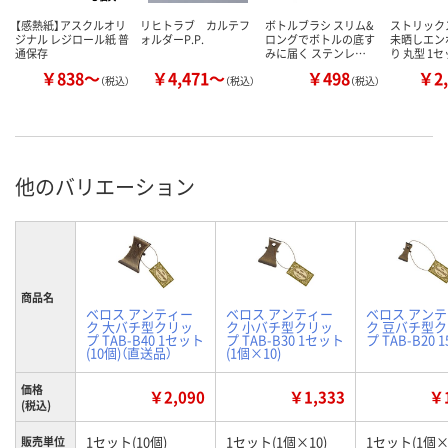
【感熱紙】アスクルオリ
リヒトラブ カルテフ
ボトルブラシ スリム&
ストリック
ジナル レジロール紙 普
ォルダーP.P.
ロングでボトルの底す
未晒しエン
通保存
みに届く ステンレ…
り 丸型 1
￥838～
￥4,471～
￥498
￥2,
（税込）
（税込）
（税込）
他のバリエーション
商品名
ベロス アンティー
ベロス アンティー
ベロス アン
ク 大バチ型クリッ
ク 小バチ型クリッ
ク 豆バチ型
プ TAB-B40 1セット
プ TAB-B30 1セット
プ TAB-B20 
(10個)（直送品）
(1個×10)
価格
￥2,090
￥1,333
￥1
(税込)
1セット(10個)
1セット(1個×10)
1セット(1個×
販売単位