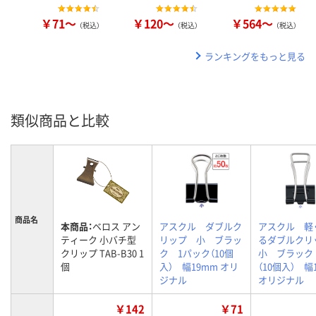
￥71～
￥120～
￥564～
（税込）
（税込）
（税込）
ランキングをもっと見る
類似商品と比較
商品名
本商品：
ベロス アン
アスクル ダブルク
アスクル 軽
ティーク 小バチ型
リップ 小 ブラッ
るダブルク
クリップ TAB-B30 1
ク 1パック（10個
小 ブラック
個
入） 幅19mm オリ
（10個入） 幅
ジナル
オリジナル
￥142
￥71