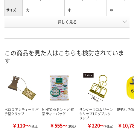
大
小
豆
サイズ
お申込番
詳しく見る
NR44642
NR44640
NR44639
号
直送品
入荷待ち
2点
在庫
ご注文後、お届けに
この商品を見た人はこちらも検討されていま
8月27日（木）まで
ついてご連絡いたし
8月13日（木）
お届け日
す
ます
数量
数量
数量
カゴへ
カゴへ
カ
ベロス アンティーク バ
MINTON（ミントン）紅
サンケーキコム リーン
親子札 （50
チ型クリップ
茶 ティーバッグ
クリップ LC ダブルク
リップ
￥110～
￥555～
￥220～
￥10,7
（税込）
（税込）
（税込）