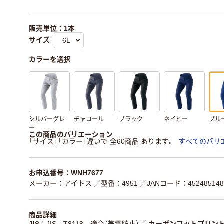
販売単位：1本
サイズ
カラーを選択
シルバーグレ
チャコール
ブラック
ネイビー
ブル
ー
この商品のバリエーション
「サイズ」「カラー」違いで 全60商品 あります。
すべてのバリ
お申込番号：WNH7677
メーカー：アイトス
／型番：4951
／JANコード：452485148
商品詳細
JIS
JIS T8118 適合（帯電防止）
／
カーボンフットプリン