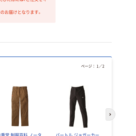
第のお届けとなります。
ページ：
1
／
2
次のスライド
自重堂 制服百科 ノータ
バートル ジョガーカー
ツータック