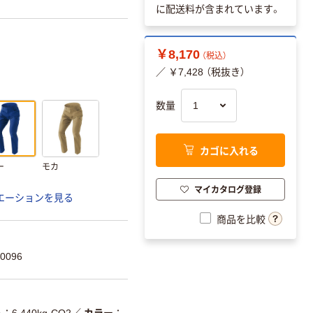
に配送料が含まれています。
￥8,170
（税込）
／ ￥7,428 （税抜き）
数量
カゴに入れる
ー
モカ
マイカタログ登録
エーションを見る
商品を比較
0096
ト
6.440kg-CO2
／
カラー