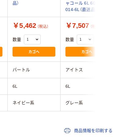
品）
ャコール 6L 60751-
ーコイズ 6
014-6L（直送品）
027-6L
￥5,462
￥7,507
￥6,7
（税込）
（税込）
数量
数量
数量
カゴへ
カゴへ
バートル
アイトス
アイトス
6L
6L
6L
ネイビー系
グレー系
ブルー系
商品情報を印刷する