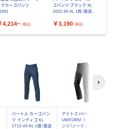
ックカーゴパンツ
ゴパンツ ブラック XL
グ Ａー１
1902
1022-35-XL 1枚（直送
￥7,079
品）
￥4,214~
￥3,190
（税込）
（税込）
次へ
ン
バートル カーゴパン
アイトス HERO’S
アイトス 
ツ インディゴ 6L
UNIFORM カーゴパ
UNIFO
1712-45-6L 1個（直送
ンツ（ノータック） チ
ンツ（ノー