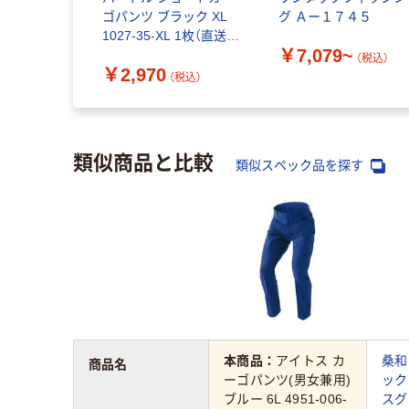
ゴパンツ ブラック XL
グ Ａー１７４５
1027-35-XL 1枚（直送
￥7,079~
品）
（税込）
￥2,970
（税込）
類似商品と比較
類似スペック品を探す
本商品：
アイトス カ
桑和
商品名
ーゴパンツ(男女兼用)
ック
ブルー 6L 4951-006-
スグ