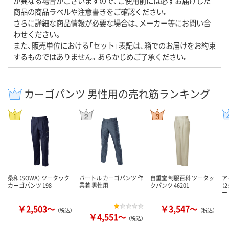
が異なる場合がございますので、ご使用前には必ずお届けした
商品の商品ラベルや注意書きをご確認ください。
さらに詳細な商品情報が必要な場合は、メーカー等にお問い合
わせください。
また、販売単位における「セット」表記は、箱でのお届けをお約束
するものではありません。あらかじめご了承ください。
カーゴパンツ 男性用の売れ筋ランキング
桑和（SOWA） ツータック
バートル カーゴパンツ 作
自重堂 制服百科 ツータッ
ア
カーゴパンツ 198
業着 男性用
クパンツ 46201
（
ー
￥2,503～
￥3,547～
（税込）
（税込）
￥4,551～
（税込）