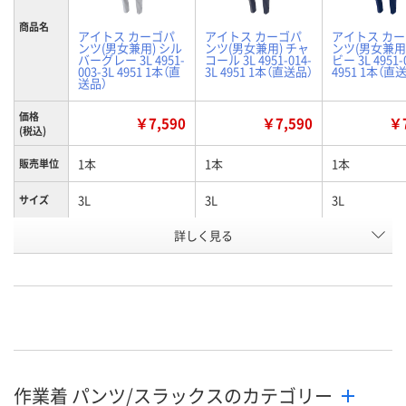
商品名
アイトス カーゴパ
アイトス カーゴパ
アイトス カ
ンツ(男女兼用) シル
ンツ(男女兼用) チャ
ンツ(男女兼用
バーグレー 3L 4951-
コール 3L 4951-014-
ビー 3L 4951-
003-3L 4951 1本（直
3L 4951 1本（直送品）
4951 1本（直
送品）
価格
￥7,590
￥7,590
￥7
(税込)
1本
1本
1本
販売単位
3L
3L
3L
サイズ
詳しく見る
シルバーグレー
チャコール
ネイビー
カラー
お申込番
WNH7788
WNH7220
WNH7685
号
直送品
直送品
直送品
在庫
8月24日（月）まで
8月24日（月）まで
8月24日（月）
お届け日
作業着 パンツ/スラックスのカテゴリー
数量
数量
数量