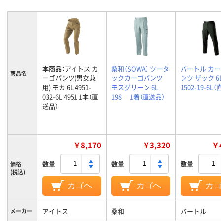
本商品：
アイトス カ
桑和（SOWA） ツータ
バートル カ
商品名
ーゴパンツ(男女兼
ックカーゴパンツ
ンツ ザック 6
用) モカ 6L 4951-
モスグリーン 6L
1502-19-6L
032-6L 4951 1本（直
198 1着（直送品）
送品）
￥8,170
￥3,320
￥4
数量
数量
数量
価格
(税込)
カゴへ
カゴへ
カ
アイトス
桑和
バートル
メーカー