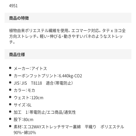
4951
商品の特徴
植物由来ポリエステル繊維を使用。エコマーク対応。タテｘヨコ全
方向ストレッチ。軽い・伸びる・動きやすいバネのようなストレッ
チ。
商品仕様
メーカー：アイトス
カーボンフットプリント：6.440kg-CO2
JIS：JIS T8118 適合（帯電防止）
カラー：モカ
ウェスト：120cm
サイズ：6L
加工 1：帯電防止/エコ商品/通気性
股下：80cm
素材：エコ2WAYストレッチサマー裏綿 平織り ポリエステル
90％・綿10％