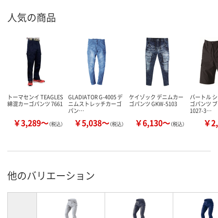
人気の商品
トーマセンイ TEAGLES
GLADIATOR G-4005 デ
ケイゾック デニムカー
バートル 
綿混カーゴパンツ 7661
ニムストレッチカーゴ
ゴパンツ GKW-5103
ゴパンツ ブ
パン…
1027-3…
￥3,289～
￥5,038～
￥6,130～
￥2,
（税込）
（税込）
（税込）
他のバリエーション