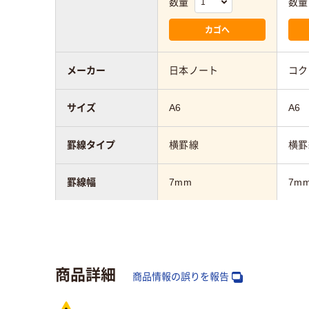
数量
数量
カゴへ
メーカー
日本ノート
コク
サイズ
A6
A6
罫線タイプ
横罫線
横罫
罫線幅
7mm
7m
枚数
50～80枚未満
50
行数
18行
18
商品詳細
商品情報の誤りを報告
カラーグループ
ブルー系
ピン