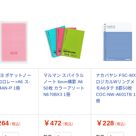
ヨ ポケットノー
マルマン スパイラル
ナカバヤシ FSC-MX
コロレー>A6 ス-
ノート 6mm横罫 A6
ロジカルWリングメ
4AN-P 1冊
50枚 カラーアソート
モA6タテ B罫50枚
N670BX3 1冊
COC-NW-A601TB 1
冊
64
￥472
￥228
（税込）
（税込）
（税込）