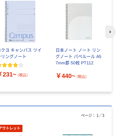
次のスライド
コクヨ キャンパス ツイ
日本ノート ノート リン
【アスクル
ンリングノート
グノート パペルール A5
ノート ス
7mm罫 50枚 PT112
タイプ ア
￥231~
￥440~
（税込）
（税込）
￥375~
ページ：
1
／
3
アウトレット
本気プ