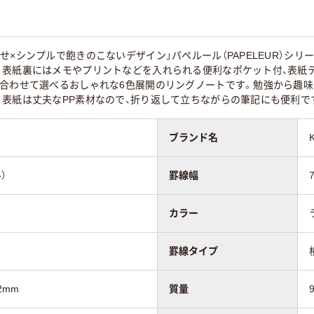
78g
せ×シンプルで飽きのこないデザイン」パペルール（PAPELEUR）シ
表紙裏にはメモやプリントなどを入れられる便利なポケット付、表紙デザイ
リングとじ
リングとじ
に合わせて選べるおしゃれな6色展開のリングノートです。勉強から趣味
。表紙は丈夫なPP素材なので、折り返して立ちながらの筆記にも便利で
ブランド名
）
罫線幅
カラー
罫線タイプ
2mm
質量