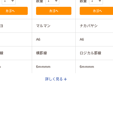
数量
数量
カゴへ
カゴへ
カゴへ
ヨ
マルマン
ナカバヤシ
A6
A6
線
横罫線
ロジカル罫線
m
6mmmm
6mmmm
詳しく見る
～80枚未満
50～80枚未満
50～80枚未満
行
20行行
マルチカラー／多色
ク系
ブルー系
セット