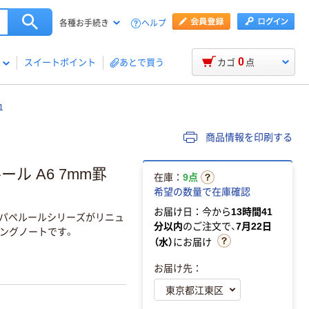
ヘルプ
各種お手続き
0
スイートポイント
あとで買う
カゴ
点
1
商品情報を印刷する
ル A6 7mm罫
在庫：
9点
希望の数量で在庫確認
お届け日：今から
13時間41
」パペルールシリーズがリニュ
分以内
のご注文で、
7月22日
ングノートです。
（水）
にお届け
お届け先：