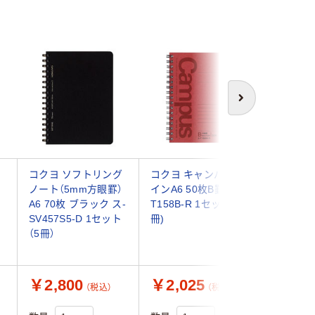
次へ
コクヨ ソフトリング
コクヨ キャンパスツ
マルマン
ノート（5mm方眼罫）
インA6 50枚B罫 ス-
ノート 19
A6 70枚 ブラック ス-
T158B-R 1セット(10
罫 A6 
SV457S5-D 1セット
冊)
リーン N6
（5冊）
セット(1冊
￥2,800
￥2,025
￥1,2
（税込）
（税込）