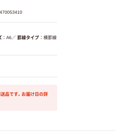
70053410
ズ
A6
／
罫線タイプ
横罫線
送品です。お届け日の詳