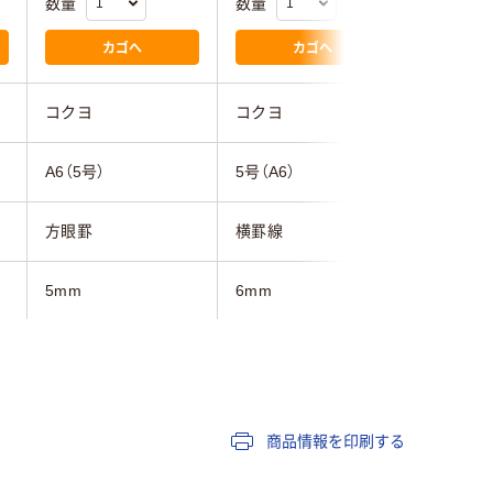
数量
数量
数量
カゴへ
カゴへ
コクヨ
コクヨ
マルマン
A6（5号）
5号（A6）
A6
方眼罫
横罫線
横罫線
5mm
6mm
6mmmm
70枚
50～80枚未満
50～80
20行
商品情報を印刷する
ブラック系
レッド系
グリーン