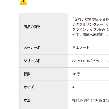
質量
93g
「きれいな色の組み合わ
いダブルリングノート。
製本方法
リングとじ
商品の特徴
をラインナップ、好み
やすい用紙へ紙質向上
メーカー名
日本ノート
シリーズ名
PAPELEUR（パペルール
行数
18行
サイズ
A6
寸法
幅112×奥行148×高さ1